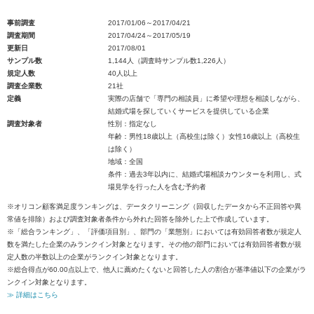
事前調査
2017/01/06～2017/04/21
調査期間
2017/04/24～2017/05/19
更新日
2017/08/01
サンプル数
1,144人（調査時サンプル数1,226人）
規定人数
40人以上
調査企業数
21社
定義
実際の店舗で「専門の相談員」に希望や理想を相談しながら、
結婚式場を探していくサービスを提供している企業
調査対象者
性別：指定なし
年齢：男性18歳以上（高校生は除く）女性16歳以上（高校生
は除く）
地域：全国
条件：過去3年以内に、結婚式場相談カウンターを利用し、式
場見学を行った人を含む予約者
※オリコン顧客満足度ランキングは、データクリーニング（回収したデータから不正回答や異
常値を排除）および調査対象者条件から外れた回答を除外した上で作成しています。
※「総合ランキング」、「評価項目別」、部門の「業態別」においては有効回答者数が規定人
数を満たした企業のみランクイン対象となります。その他の部門においては有効回答者数が規
定人数の半数以上の企業がランクイン対象となります。
※総合得点が60.00点以上で、他人に薦めたくないと回答した人の割合が基準値以下の企業がラ
ンクイン対象となります。
≫ 詳細はこちら