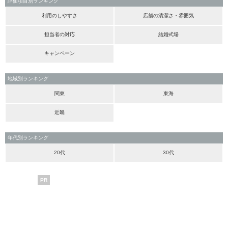
評価項目別ランキング
利用のしやすさ
店舗の清潔さ・雰囲気
担当者の対応
結婚式場
キャンペーン
地域別ランキング
関東
東海
近畿
年代別ランキング
20代
30代
PR