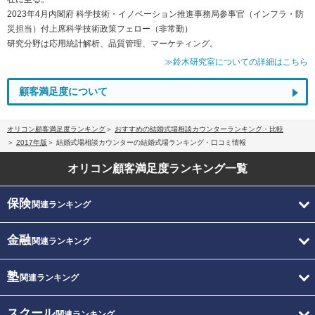
2023年4月内閣府 科学技術・イノベーション推進事務局参事官（インフラ・防
災担当）付上席科学技術政策フェロー（非常勤）
研究分野は応用統計解析、品質管理、マーケティング。
≫鈴木研究室についての詳細はこちら
顧客満足度について
オリコン顧客満足度ランキング
おすすめの結婚式場相談カウンターランキング・比較
2017年版
結婚式場相談カウンターの結婚式場ランキング・口コミ情報
オリコン顧客満足度
ランキング一覧
保険
関連ランキング
金融
関連ランキング
塾
関連ランキング
スクール
関連ランキング