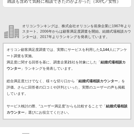
雑談も含めて気軽に相談できたのがよかった（30代／女性）
オリコンランキングは、株式会社オリコンを前身企業に1967年より
スタート。2006年からは顧客満足度調査を開始。結婚式場相談カウ
ンターは、2017年よりランキングを発表しています。
オリコン顧客満足度調査では、実際にサービスを利用した
1,144
人にアンケ
ート調査を実施。
満足度に関する回答を基に、調査企業
21
社を対象にした「
結婚式場相談カ
ウンター
」ランキングを発表しています。
総合満足度だけでなく、様々な切り口から「
結婚式場相談カウンター
」を
評価。さらに回答者の口コミや評判といった、実際のユーザーの声も掲載
しています。
サービス検討の際、“ユーザー満足度”からも比較することで「
結婚式場相談
カウンター
」選びにお役立てください。