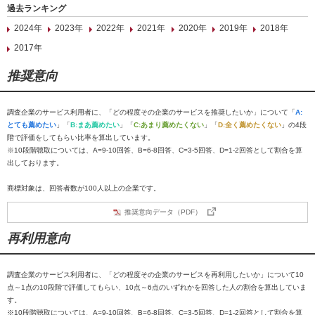
過去ランキング
2024年
2023年
2022年
2021年
2020年
2019年
2018年
2017年
推奨意向
調査企業のサービス利用者に、「どの程度その企業のサービスを推奨したいか」について「
A:
とても薦めたい
」「
B:まあ薦めたい
」「
C:あまり薦めたくない
」「
D:全く薦めたくない
」の4段
階で評価をしてもらい比率を算出しています。
※10段階聴取については、A=9-10回答、B=6-8回答、C=3-5回答、D=1-2回答として割合を算
出しております。
商標対象は、回答者数が100人以上の企業です。
推奨意向データ（PDF）
再利用意向
調査企業のサービス利用者に、「どの程度その企業のサービスを再利用したいか」について10
点～1点の10段階で評価してもらい、10点～6点のいずれかを回答した人の割合を算出していま
す。
※10段階聴取については、A=9-10回答、B=6-8回答、C=3-5回答、D=1-2回答として割合を算