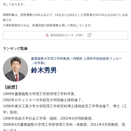
出しております。
商標対象は、回答者数が100人以上で、10点または9点とした回答者が20％以上を占めている企
業です。
※再利用意向の％は、各選択肢の回答者数を用いて算出しています。
再利用意向データ（PDF）
ランキング監修
慶應義塾大学理工学部教授／内閣府 上席科学技術政策フェロー
（非常勤）
鈴木秀男
【経歴】
1989年慶應義塾大学理工学部管理工学科卒業。
1992年ロチェスター大学経営大学院修士課程修了。
1996年東京工業大学大学院理工学研究科博士課程経営工学専攻修了。博士（工
学）取得。
1996年筑波大学社会工学系・講師。2002年6月同助教授。
2008年4月慶應義塾大学理工学部管理工学科・准教授。2011年4月同教授、現
在に至る。