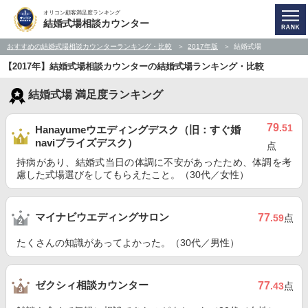
オリコン顧客満足度ランキング
結婚式場相談カウンター
おすすめの結婚式場相談カウンターランキング・比較
2017年版
結婚式場
【2017年】結婚式場相談カウンターの結婚式場ランキング・比較
結婚式場 満足度ランキング
79
.51
Hanayumeウエディングデスク（旧：すぐ婚
naviブライズデスク）
点
持病があり、結婚式当日の体調に不安があったため、体調を考
慮した式場選びをしてもらえたこと。（30代／女性）
マイナビウエディングサロン
77
.59
点
たくさんの知識があってよかった。（30代／男性）
ゼクシィ相談カウンター
77
.43
点