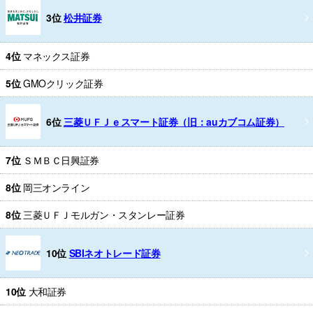
3位
松井証券
4位
マネックス証券
5位
GMOクリック証券
6位
三菱ＵＦＪｅスマート証券（旧：auカブコム証券）
7位
ＳＭＢＣ日興証券
8位
岡三オンライン
8位
三菱ＵＦＪモルガン・スタンレー証券
10位
SBIネオトレード証券
10位
大和証券