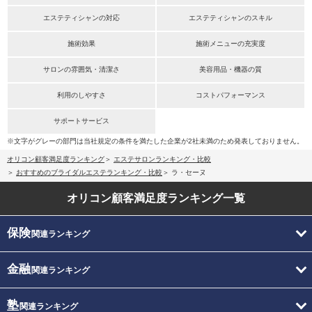
エステティシャンの対応
エステティシャンのスキル
施術効果
施術メニューの充実度
サロンの雰囲気・清潔さ
美容用品・機器の質
利用のしやすさ
コストパフォーマンス
サポートサービス
※文字がグレーの部門は当社規定の条件を満たした企業が2社未満のため発表しておりません。
オリコン顧客満足度ランキング
エステサロンランキング・比較
おすすめのブライダルエステランキング・比較
ラ・セーヌ
オリコン顧客満足度
ランキング一覧
保険
関連ランキング
金融
関連ランキング
塾
関連ランキング