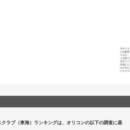
当サイト
らの配置
ります。
とは固く
当サイト
作成した
出された
いた上で
スクラブ（東海）ランキングは、オリコンの以下の調査に基