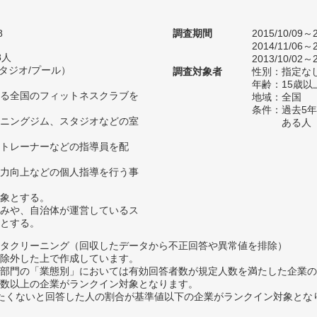
8
調査期間
2015/10/09～2
2014/11/06～2
8人
2013/10/02～2
スタジオ/プール）
調査対象者
性別：指定な
年齢：15歳以
る全国のフィットネスクラブを
地域：全国
条件：過去5
ニングジム、スタジオなどの室
ある人
トレーナーなどの指導員を配
力向上などの個人指導を行う事
象とする。
みや、自治体が運営しているス
とする。
タクリーニング（回収したデータから不正回答や異常値を排除）
除外した上で作成しています。
部門の「業態別」においては有効回答者数が規定人数を満たした企業の
数以上の企業がランクイン対象となります。
薦めたくないと回答した人の割合が基準値以下の企業がランクイン対象とな