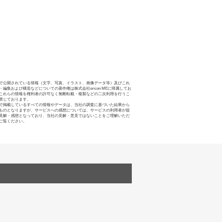
で公開されている情報（文字、写真、イラスト、画像データ等）及びこれ
・編集および構造などについての著作権は株式会社oricon MEに帰属してお
これらの情報を権利者の許可なく無断転載・複製などの二次利用を行うこ
禁じております。
で掲載しているすべての情報やデータは、当社の調査に基づいた結果から
ものとなりますが、サービスへの感想については、サービスの利用者が提
見解・感想となっており、当社の見解・意見ではないことをご理解いただ
ご覧ください。