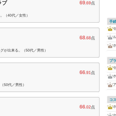
69
ラブ
.69
点
。（40代／女性）
手
68
.68
点
グが出来る。（50代／男性）
プ
66
.91
点
（50代／男性）
コ
66
.02
点