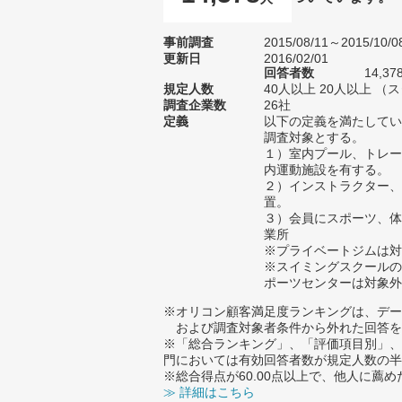
事前調査
2015/08/11～2015/10/0
更新日
2016/02/01
回答者数
14,37
規定人数
40人以上 20人以上 （
調査企業数
26社
定義
以下の定義を満たしてい
調査対象とする。
１）室内プール、トレー
内運動施設を有する。
２）インストラクター、
置。
３）会員にスポーツ、体
業所
※プライベートジムは対
※スイミングスクールの
ポーツセンターは対象外
※オリコン顧客満足度ランキングは、デー
および調査対象者条件から外れた回答を
※「総合ランキング」、「評価項目別」、
門においては有効回答者数が規定人数の半
※総合得点が60.00点以上で、他人に
≫ 詳細はこちら