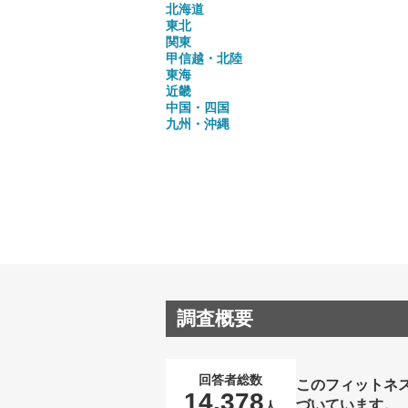
北海道
東北
関東
甲信越・北陸
東海
近畿
中国・四国
九州・沖縄
調査概要
回答者総数
このフィットネ
14,378
づいています。
人