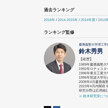
過去ランキング
2016年
/
2014-2015年
/
2014年度
/
2013
ランキング監修
慶應義塾大学理工学
鈴木秀男
【経歴】
1989年慶應義塾
1992年ロチェス
1996年東京工業
1996年筑波大学
2008年4月慶應
2023年4月内閣
研究分野は応用統
≫ 鈴木研究室につ