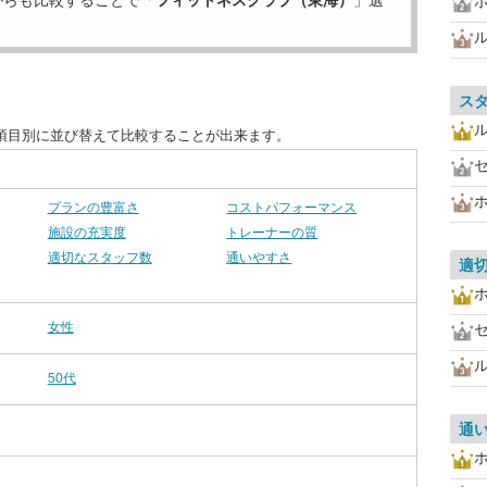
からも比較することで「
フィットネスクラブ（東海）
」選
ス
項目別に並び替えて比較することが出来ます。
プランの豊富さ
コストパフォーマンス
施設の充実度
トレーナーの質
適切なスタッフ数
通いやすさ
適
女性
50代
通