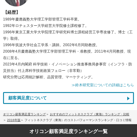
【経歴】
1989年慶應義塾大学理工学部管理工学科卒業。
1992年ロチェスター大学経営大学院修士課程修了。
1996年東京工業大学大学院理工学研究科博士課程経営工学専攻修了。博士（工
学）取得。
1996年筑波大学社会工学系・講師。2002年6月同助教授。
2008年4月慶應義塾大学理工学部管理工学科・准教授。2011年4月同教授、現
在に至る。
2023年4月内閣府 科学技術・イノベーション推進事務局参事官（インフラ・防
災担当）付上席科学技術政策フェロー（非常勤）
研究分野は応用統計解析、品質管理、マーケティング。
≫鈴木研究室についての詳細はこちら
顧客満足度について
オリコン顧客満足度ランキング
おすすめのフィットネスクラブ（東海）ランキング・比較
2016年版
フィットネスクラブ（東海）のコストパフォーマンスランキング・口コミ情報
オリコン顧客満足度
ランキング一覧