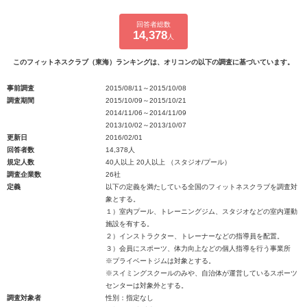
回答者総数
14,378
人
このフィットネスクラブ（東海）ランキングは、オリコンの以下の調査に基づいています。
事前調査
2015/08/11～2015/10/08
調査期間
2015/10/09～2015/10/21
2014/11/06～2014/11/09
2013/10/02～2013/10/07
更新日
2016/02/01
回答者数
14,378人
規定人数
40人以上 20人以上 （スタジオ/プール）
調査企業数
26社
定義
以下の定義を満たしている全国のフィットネスクラブを調査対
象とする。
１）室内プール、トレーニングジム、スタジオなどの室内運動
施設を有する。
２）インストラクター、トレーナーなどの指導員を配置。
３）会員にスポーツ、体力向上などの個人指導を行う事業所
※プライベートジムは対象とする。
※スイミングスクールのみや、自治体が運営しているスポーツ
センターは対象外とする。
調査対象者
性別：指定なし