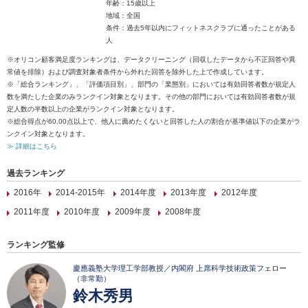
年齢：15歳以上
地域：全国
条件：過去5年以内にフィットネスクラブに通ったことがある
人
※オリコン顧客満足度ランキングは、データクリーニング（回収したデータから不正回答や異
常値を排除）および調査対象者条件から外れた回答を除外した上で作成しています。
※「総合ランキング」、「評価項目別」、部門の「業態別」においては有効回答者数が規定人
数を満たした企業のみランクイン対象となります。その他の部門においては有効回答者数が規
定人数の半数以上の企業がランクイン対象となります。
※総合得点が60.00点以上で、他人に薦めたくないと回答した人の割合が基準値以下の企業がラ
ンクイン対象となります。
≫ 詳細はこちら
過去ランキング
2016年
2014-2015年
2014年度
2013年度
2012年度
2011年度
2010年度
2009年度
2008年度
ランキング監修
慶應義塾大学理工学部教授／内閣府 上席科学技術政策フェロー
（非常勤）
鈴木秀男