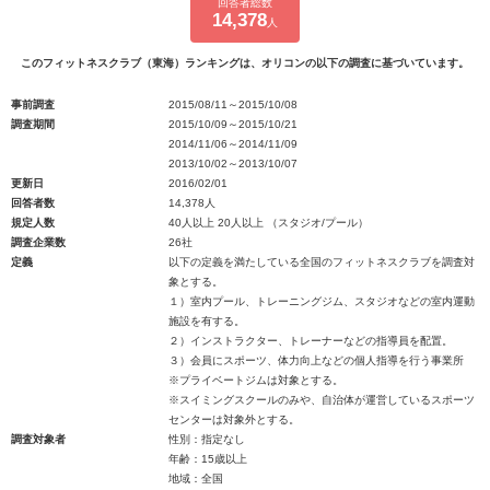
回答者総数
14,378
人
このフィットネスクラブ（東海）ランキングは、オリコンの以下の調査に基づいています。
事前調査
2015/08/11～2015/10/08
調査期間
2015/10/09～2015/10/21
2014/11/06～2014/11/09
2013/10/02～2013/10/07
更新日
2016/02/01
回答者数
14,378人
規定人数
40人以上 20人以上 （スタジオ/プール）
調査企業数
26社
定義
以下の定義を満たしている全国のフィットネスクラブを調査対
象とする。
１）室内プール、トレーニングジム、スタジオなどの室内運動
施設を有する。
２）インストラクター、トレーナーなどの指導員を配置。
３）会員にスポーツ、体力向上などの個人指導を行う事業所
※プライベートジムは対象とする。
※スイミングスクールのみや、自治体が運営しているスポーツ
センターは対象外とする。
調査対象者
性別：指定なし
年齢：15歳以上
地域：全国