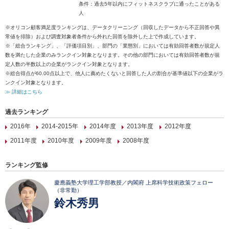
条件：過去5年以内にフィットネスクラブに通ったことがある
人
※オリコン顧客満足度ランキングは、データクリーニング（回収したデータから不正回答や異
常値を排除）および調査対象者条件から外れた回答を除外した上で作成しています。
※「総合ランキング」、「評価項目別」、部門の「業態別」においては有効回答者数が規定人
数を満たした企業のみランクイン対象となります。その他の部門においては有効回答者数が規
定人数の半数以上の企業がランクイン対象となります。
※総合得点が60.00点以上で、他人に薦めたくないと回答した人の割合が基準値以下の企業がラ
ンクイン対象となります。
≫ 詳細はこちら
過去ランキング
2016年
2014-2015年
2014年度
2013年度
2012年度
2011年度
2010年度
2009年度
2008年度
ランキング監修
慶應義塾大学理工学部教授／内閣府 上席科学技術政策フェロー
（非常勤）
鈴木秀男