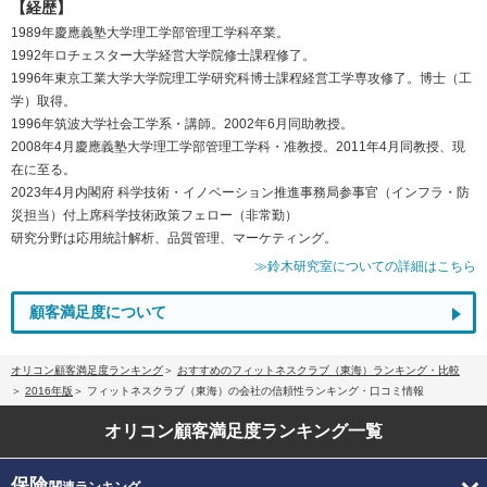
【経歴】
1989年慶應義塾大学理工学部管理工学科卒業。
1992年ロチェスター大学経営大学院修士課程修了。
1996年東京工業大学大学院理工学研究科博士課程経営工学専攻修了。博士（工
学）取得。
1996年筑波大学社会工学系・講師。2002年6月同助教授。
2008年4月慶應義塾大学理工学部管理工学科・准教授。2011年4月同教授、現
在に至る。
2023年4月内閣府 科学技術・イノベーション推進事務局参事官（インフラ・防
災担当）付上席科学技術政策フェロー（非常勤）
研究分野は応用統計解析、品質管理、マーケティング。
≫鈴木研究室についての詳細はこちら
顧客満足度について
オリコン顧客満足度ランキング
おすすめのフィットネスクラブ（東海）ランキング・比較
2016年版
フィットネスクラブ（東海）の会社の信頼性ランキング・口コミ情報
オリコン顧客満足度
ランキング一覧
保険