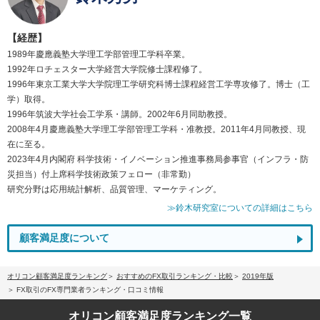
【経歴】
1989年慶應義塾大学理工学部管理工学科卒業。
1992年ロチェスター大学経営大学院修士課程修了。
1996年東京工業大学大学院理工学研究科博士課程経営工学専攻修了。博士（工
学）取得。
1996年筑波大学社会工学系・講師。2002年6月同助教授。
2008年4月慶應義塾大学理工学部管理工学科・准教授。2011年4月同教授、現
在に至る。
2023年4月内閣府 科学技術・イノベーション推進事務局参事官（インフラ・防
災担当）付上席科学技術政策フェロー（非常勤）
研究分野は応用統計解析、品質管理、マーケティング。
≫鈴木研究室についての詳細はこちら
顧客満足度について
オリコン顧客満足度ランキング
おすすめのFX取引ランキング・比較
2019年版
FX取引のFX専門業者ランキング・口コミ情報
オリコン顧客満足度
ランキング一覧