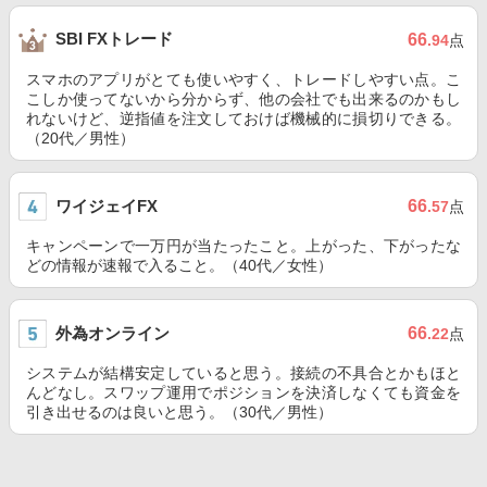
SBI FXトレード
66
.94
点
スマホのアプリがとても使いやすく、トレードしやすい点。こ
こしか使ってないから分からず、他の会社でも出来るのかもし
れないけど、逆指値を注文しておけば機械的に損切りできる。
（20代／男性）
ワイジェイFX
66
.57
点
キャンペーンで一万円が当たったこと。上がった、下がったな
どの情報が速報で入ること。（40代／女性）
外為オンライン
66
.22
点
システムが結構安定していると思う。接続の不具合とかもほと
んどなし。スワップ運用でポジションを決済しなくても資金を
引き出せるのは良いと思う。（30代／男性）