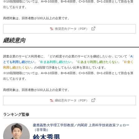
※10段階聴取については、A=9-10回答、B=6-8回答、C=3-5回答、D=1-2回答として割合を算
出しております。
商標対象は、回答者数が100人以上の企業です。
推奨意向データ（PDF）
継続意向
調査企業のサービス利用者に、「どの程度その企業のサービスを継続したいか」について「
A:
とても利用し続けたい
」「
B:まあ利用し続けたい
」「
C:あまり利用し続けたくない
」「
D:全く
利用し続けたくない
」の4段階で評価をしてもらい比率を算出しています。
※10段階聴取については、A=9-10回答、B=6-8回答、C=3-5回答、D=1-2回答として割合を算
出しております。
商標対象は、回答者数が100人以上の企業です。
継続意向データ（PDF）
ランキング監修
慶應義塾大学理工学部教授／内閣府 上席科学技術政策フェロー
（非常勤）
鈴木秀男