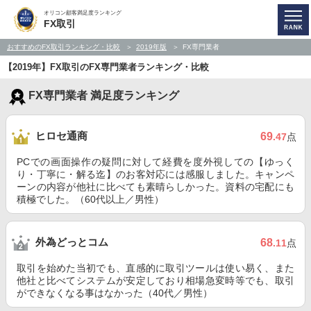
オリコン顧客満足度ランキング
FX取引
おすすめのFX取引ランキング・比較
2019年版
FX専門業者
【2019年】FX取引のFX専門業者ランキング・比較
FX専門業者 満足度ランキング
ヒロセ通商
69
.47
点
PCでの画面操作の疑問に対して経費を度外視しての【ゆっく
り・丁寧に・解る迄】のお客対応には感服しました。キャンペ
ーンの内容が他社に比べても素晴らしかった。資料の宅配にも
積極でした。（60代以上／男性）
外為どっとコム
68
.11
点
取引を始めた当初でも、直感的に取引ツールは使い易く、また
他社と比べてシステムが安定しており相場急変時等でも、取引
ができなくなる事はなかった（40代／男性）