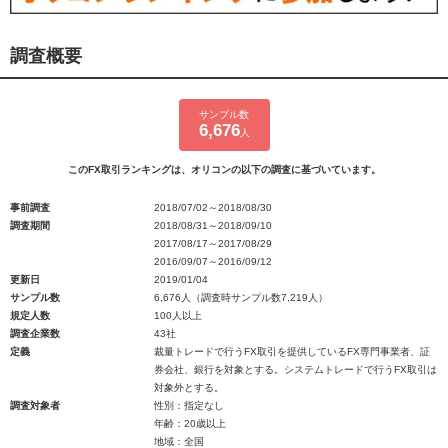
調査概要
サンプル数
6,676
人
このFX取引ランキングは、オリコンの以下の調査に基づいています。
事前調査
2018/07/02～2018/08/30
調査期間
2018/08/31～2018/09/10
2017/08/17～2017/08/29
2016/09/07～2016/09/12
更新日
2019/01/04
サンプル数
6,676人（調査時サンプル数7,219人）
規定人数
100人以上
調査企業数
43社
定義
裁量トレードで行うFX取引を提供しているFX専門事業者、証
券会社、銀行を対象とする。システムトレードで行うFX取引は
対象外とする。
調査対象者
性別：指定なし
年齢：20歳以上
地域：全国