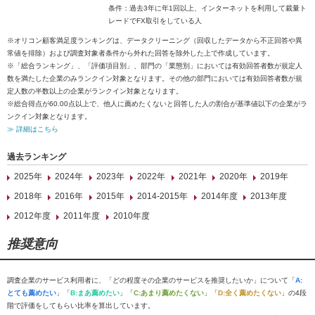
条件：過去3年に年1回以上、インターネットを利用して裁量ト
レードでFX取引をしている人
※オリコン顧客満足度ランキングは、データクリーニング（回収したデータから不正回答や異
常値を排除）および調査対象者条件から外れた回答を除外した上で作成しています。
※「総合ランキング」、「評価項目別」、部門の「業態別」においては有効回答者数が規定人
数を満たした企業のみランクイン対象となります。その他の部門においては有効回答者数が規
定人数の半数以上の企業がランクイン対象となります。
※総合得点が60.00点以上で、他人に薦めたくないと回答した人の割合が基準値以下の企業がラ
ンクイン対象となります。
≫ 詳細はこちら
過去ランキング
2025年
2024年
2023年
2022年
2021年
2020年
2019年
2018年
2016年
2015年
2014-2015年
2014年度
2013年度
2012年度
2011年度
2010年度
推奨意向
調査企業のサービス利用者に、「どの程度その企業のサービスを推奨したいか」について「
A:
とても薦めたい
」「
B:まあ薦めたい
」「
C:あまり薦めたくない
」「
D:全く薦めたくない
」の4段
階で評価をしてもらい比率を算出しています。