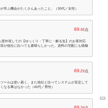
が学ぶ機会がたくさんあったこと。（30代／女性）
69
.46
点
を度外視しての【ゆっくり・丁寧に・解る迄】のお客対応
内容が他社に比べても素晴らしかった。資料の宅配にも積極
69
.29
点
引ツールは使い易く、また他社と比べてシステムが安定して
くなる事はなかった（40代／男性）
PR
69
.29
点