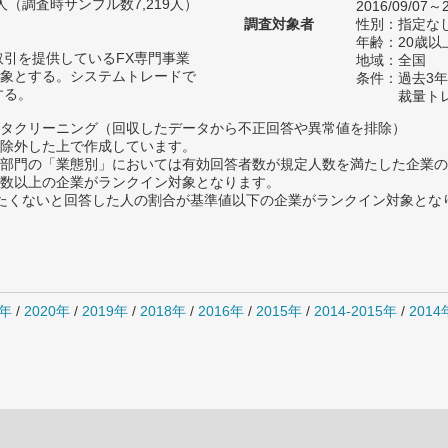
76人（調査時サンプル数7,219人）
2016/09/07～2
調査対象者
性別：指定な
年齢：20歳以
取引を提供しているFX専門事業
地域：全国
象とする。システムトレードで
条件：過去3
する。
裁量ト
タクリーニング（回収したデータから不正回答や異常値を排除）
除外した上で作成しています。
部門の「業態別」においては有効回答者数が規定人数を満たした企業の
数以上の企業がランクイン対象となります。
薦めたくないと回答した人の割合が基準値以下の企業がランクイン対象とな
1年
/
2020年
/
2019年
/
2018年
/
2016年
/
2015年
/
2014-2015年
/
201