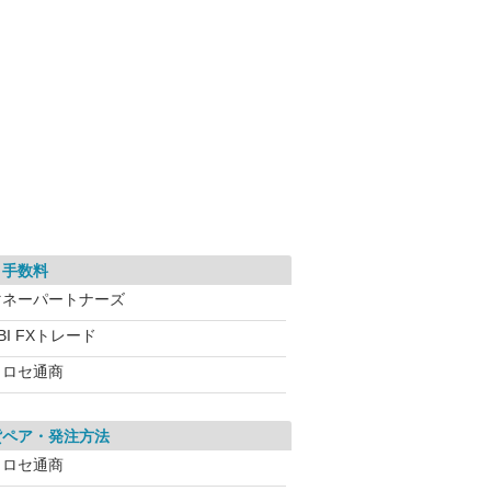
引手数料
マネーパートナーズ
BI FXトレード
ヒロセ通商
貨ペア・発注方法
ヒロセ通商