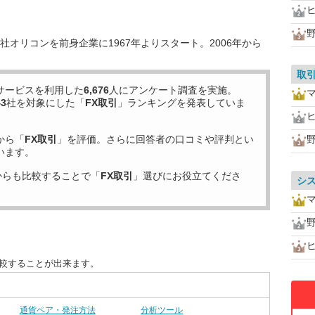
オリコンを前身企業に1967年よりスタート。2006年から
取
サービスを利用した
6,676
人にアンケート調査を実施。
43
社を対象にした「
FX取引
」ランキングを発表していま
から「
FX取引
」を評価。さらに回答者の口コミや評判とい
います。
からも比較することで「
FX取引
」選びにお役立てくださ
シ
比較することが出来ます。
通貨ペア・発注方法
分析ツール