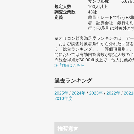
サンプル数
6,6
規定人数
100人以上
調査企業数
43社
定義
裁量トレードで行うFX
者、証券会社、銀行を対
行うFX取引は対象外と
※オリコン顧客満足度ランキングは、デー
および調査対象者条件から外れた回答を
※「総合ランキング」、「評価項目別」、
門においては有効回答者数が規定人数の半
※総合得点が60.00点以上で、他人に
≫ 詳細はこちら
過去ランキング
2025年
/
2024年
/
2023年
/
2022年
/
202
2010年度
推奨意向