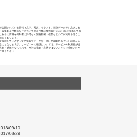
で公開されている情報（文字、写真、イラスト、画像データ等）及びこれ
・編集および構造などについての著作権は株式会社oricon MEに帰属してお
これらの情報を権利者の許可なく無断転載・複製などの二次利用を行うこ
禁じております。
で掲載しているすべての情報やデータは、当社の調査に基づいた結果から
ものとなりますが、サービスへの感想については、サービスの利用者が提
見解・感想となっており、当社の見解・意見ではないことをご理解いただ
ご覧ください。
018/09/10
017/08/29