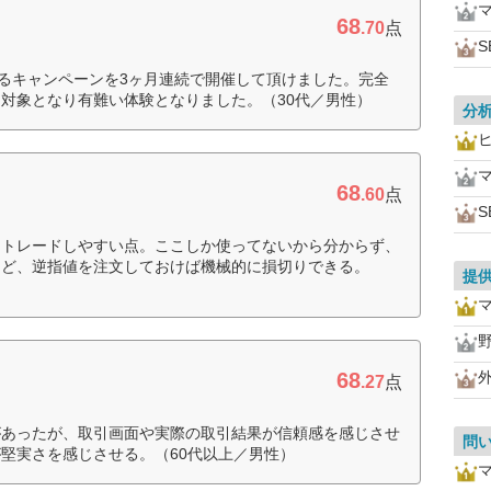
68
.70
点
S
えるキャンペーンを3ヶ月連続で開催して頂けました。完全
対象となり有難い体験となりました。（30代／男性）
分
68
.60
点
S
、トレードしやすい点。ここしか使ってないから分からず、
けど、逆指値を注文しておけば機械的に損切りできる。
提
68
.27
点
があったが、取引画面や実際の取引結果が信頼感を感じさせ
問
堅実さを感じさせる。（60代以上／男性）