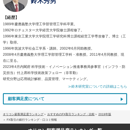
鈴木秀男
【経歴】
1989年慶應義塾大学理工学部管理工学科卒業。
1992年ロチェスター大学経営大学院修士課程修了。
1996年東京工業大学大学院理工学研究科博士課程経営工学専攻修了。博士（工
学）取得。
1996年筑波大学社会工学系・講師。2002年6月同助教授。
2008年4月慶應義塾大学理工学部管理工学科・准教授。2011年4月同教授、現
在に至る。
2023年4月内閣府 科学技術・イノベーション推進事務局参事官（インフラ・防
災担当）付上席科学技術政策フェロー（非常勤）
研究分野は応用統計解析、品質管理、マーケティング。
≫鈴木研究室についての詳細はこちら
顧客満足度について
オリコン顧客満足度ランキング
おすすめのFX取引ランキング・比較
2019年版
FX取引の銀行ランキング・口コミ情報