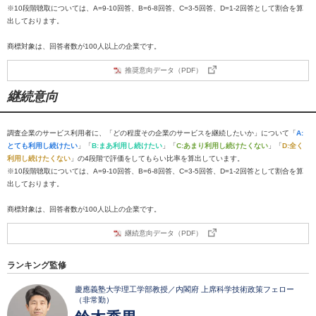
※10段階聴取については、A=9-10回答、B=6-8回答、C=3-5回答、D=1-2回答として割合を算
出しております。
商標対象は、回答者数が100人以上の企業です。
推奨意向データ（PDF）
継続意向
調査企業のサービス利用者に、「どの程度その企業のサービスを継続したいか」について「
A:
とても利用し続けたい
」「
B:まあ利用し続けたい
」「
C:あまり利用し続けたくない
」「
D:全く
利用し続けたくない
」の4段階で評価をしてもらい比率を算出しています。
※10段階聴取については、A=9-10回答、B=6-8回答、C=3-5回答、D=1-2回答として割合を算
出しております。
商標対象は、回答者数が100人以上の企業です。
継続意向データ（PDF）
ランキング監修
慶應義塾大学理工学部教授／内閣府 上席科学技術政策フェロー
（非常勤）