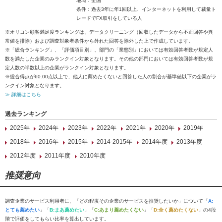
地域：全国
条件：過去3年に年1回以上、インターネットを利用して裁量ト
レードでFX取引をしている人
※オリコン顧客満足度ランキングは、データクリーニング（回収したデータから不正回答や異
常値を排除）および調査対象者条件から外れた回答を除外した上で作成しています。
※「総合ランキング」、「評価項目別」、部門の「業態別」においては有効回答者数が規定人
数を満たした企業のみランクイン対象となります。その他の部門においては有効回答者数が規
定人数の半数以上の企業がランクイン対象となります。
※総合得点が60.00点以上で、他人に薦めたくないと回答した人の割合が基準値以下の企業がラ
ンクイン対象となります。
≫ 詳細はこちら
過去ランキング
2025年
2024年
2023年
2022年
2021年
2020年
2019年
2018年
2016年
2015年
2014-2015年
2014年度
2013年度
2012年度
2011年度
2010年度
推奨意向
調査企業のサービス利用者に、「どの程度その企業のサービスを推奨したいか」について「
A:
とても薦めたい
」「
B:まあ薦めたい
」「
C:あまり薦めたくない
」「
D:全く薦めたくない
」の4段
階で評価をしてもらい比率を算出しています。