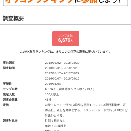
調査概要
サンプル数
6,676
人
このFX取引ランキングは、オリコンの以下の調査に基づいています。
事前調査
2018/07/02～2018/08/30
調査期間
2018/08/31～2018/09/10
2017/08/17～2017/08/29
2016/09/07～2016/09/12
更新日
2019/01/04
サンプル数
6,676人（調査時サンプル数7,219人）
規定人数
100人以上
調査企業数
43社
定義
裁量トレードで行うFX取引を提供しているFX専門事業者、証
券会社、銀行を対象とする。システムトレードで行うFX取引は
対象外とする。
調査対象者
性別：指定なし
年齢：20歳以上