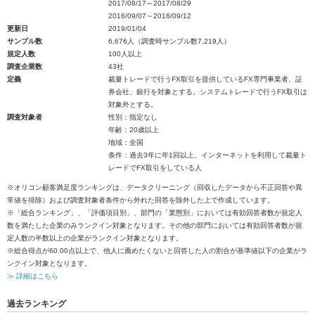
2017/08/17～2017/08/29
2016/09/07～2016/09/12
更新日
2019/01/04
サンプル数
6,676人（調査時サンプル数7,219人）
規定人数
100人以上
調査企業数
43社
定義
裁量トレードで行うFX取引を提供しているFX専門事業者、証
券会社、銀行を対象とする。システムトレードで行うFX取引は
対象外とする。
調査対象者
性別：指定なし
年齢：20歳以上
地域：全国
条件：過去3年に年1回以上、インターネットを利用して裁量ト
レードでFX取引をしている人
※オリコン顧客満足度ランキングは、データクリーニング（回収したデータから不正回答や異
常値を排除）および調査対象者条件から外れた回答を除外した上で作成しています。
※「総合ランキング」、「評価項目別」、部門の「業態別」においては有効回答者数が規定人
数を満たした企業のみランクイン対象となります。その他の部門においては有効回答者数が規
定人数の半数以上の企業がランクイン対象となります。
※総合得点が60.00点以上で、他人に薦めたくないと回答した人の割合が基準値以下の企業がラ
ンクイン対象となります。
≫ 詳細はこちら
過去ランキング