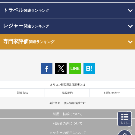
トラベル
関連ランキング
レジャー
関連ランキング
専門家評価
関連ランキング
オリコン顧客満足度調査とは
調査方法
掲載規約
お問い合わせ
会社概要
個人情報保護方針
引用・転載について
もくじ
利用者の声について
当サイトで公開されている情報（文字、写真、イラスト、画像データ等）及びこれらの配置・
編集および構造などについての著作権は株式会社oricon MEに帰属しております。
クッキーの使用について
当サイトに掲載している内容はすべてサービスの利用者が提出された見解・感想です。