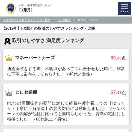
オリコン顧客満足度ランキング
FX取引
おすすめのFX取引ランキング・比較
2019年版
取引のしやすさ
【2019年】FX取引の取引のしやすさランキング・比較
取引のしやすさ 満足度ランキング
マネーパートナーズ
69
.39
点
通貨両替をする際、不明点があって問い合わせした時に、非常
に丁寧に案内をしてもらえた。（40代／女性）
ヒロセ通商
67
.43
点
PCでの画面操作の疑問に対して経費を度外視しての【ゆっく
り・丁寧に・解る迄】のお客対応には感服しました。キャンペ
ーンの内容が他社に比べても素晴らしかった。資料の宅配にも
積極でした。（60代以上／男性）