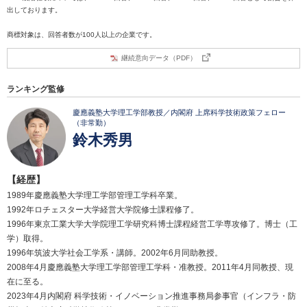
出しております。
商標対象は、回答者数が100人以上の企業です。
継続意向データ（PDF）
ランキング監修
慶應義塾大学理工学部教授／内閣府 上席科学技術政策フェロー
（非常勤）
鈴木秀男
【経歴】
1989年慶應義塾大学理工学部管理工学科卒業。
1992年ロチェスター大学経営大学院修士課程修了。
1996年東京工業大学大学院理工学研究科博士課程経営工学専攻修了。博士（工
学）取得。
1996年筑波大学社会工学系・講師。2002年6月同助教授。
2008年4月慶應義塾大学理工学部管理工学科・准教授。2011年4月同教授、現
在に至る。
2023年4月内閣府 科学技術・イノベーション推進事務局参事官（インフラ・防