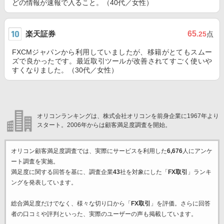
どの情報が速報で入ること。（40代／女性）
楽天証券
65
.25
点
FXCMジャパンから利用していましたが、移籍がとてもスムー
ズで良かったです。最近取引ツールが改善されてすごく使いや
すくなりました。（30代／女性）
オリコンランキングは、株式会社オリコンを前身企業に1967年より
スタート。2006年からは顧客満足度調査を開始。
オリコン顧客満足度調査では、実際にサービスを利用した
6,676
人にアンケ
ート調査を実施。
満足度に関する回答を基に、調査企業
43
社を対象にした「
FX取引
」ランキ
ングを発表しています。
総合満足度だけでなく、様々な切り口から「
FX取引
」を評価。さらに回答
者の口コミや評判といった、実際のユーザーの声も掲載しています。