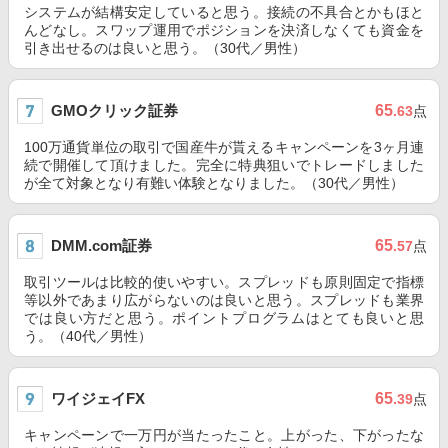
システムが結構安定していると思う。接続の不具合とかもほと
んどなし。スワップ運用でポジションを決済しなくても資金を
引き出せるのは良いと思う。（30代／男性）
GMOクリック証券
65
.63
点
100万通貨単位の取引で国産牛が貰えるキャンペーンを3ヶ月連
続で開催して頂けました。完全に特典狙いでトレードしました
が全て対象となり有難い体験となりました。（30代／男性）
DMM.com証券
65
.57
点
取引ツールは比較的使いやすい。スプレッドも原則固定で指標
等以外であまり広がらないのは良いと思う。スプレッドも業界
では良い方だと思う。ポイントプログラムはとても良いと思
う。（40代／男性）
ワイジェイFX
65
.39
点
キャンペーンで一万円が当たったこと。上がった、下がったな