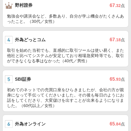
野村證券
67
.32
点
勉強会や講演会など、多数あり、自分が学ぶ機会がたくさんあ
ったこと。（30代／女性）
外為どっとコム
67
.18
点
取引を始めた当初でも、直感的に取引ツールは使い易く、また
他社と比べてシステムが安定しており相場急変時等でも、取引
ができなくなる事はなかった（40代／男性）
SBI証券
65
.93
点
初めてのネットでの売買口座をひらきましたが、会社の方が親
身になって手伝ってくださいました。その後も毎日のようにお
話をしてくださり、大変儲けを出すことが出来るようになりま
した。（60代以上／女性）
外為オンライン
65
.84
点