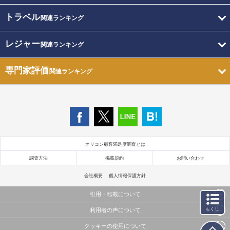
トラベル
関連ランキング
レジャー
関連ランキング
専門家評価
関連ランキング
オリコン顧客満足度調査とは
調査方法
掲載規約
お問い合わせ
会社概要
個人情報保護方針
引用・転載について
もくじ
利用者の声について
当サイトで公開されている情報（文字、写真、イラスト、画像データ等）及びこれらの配置・
編集および構造などについての著作権は株式会社oricon MEに帰属しております。
クッキーの使用について
当サイトに掲載している内容はすべてサービスの利用者が提出された見解・感想です。