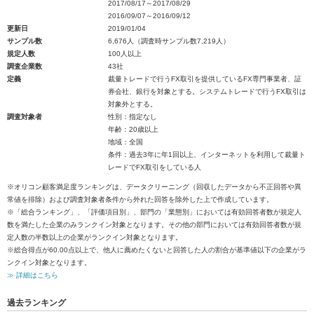
2017/08/17～2017/08/29
2016/09/07～2016/09/12
更新日
2019/01/04
サンプル数
6,676人（調査時サンプル数7,219人）
規定人数
100人以上
調査企業数
43社
定義
裁量トレードで行うFX取引を提供しているFX専門事業者、証
券会社、銀行を対象とする。システムトレードで行うFX取引は
対象外とする。
調査対象者
性別：指定なし
年齢：20歳以上
地域：全国
条件：過去3年に年1回以上、インターネットを利用して裁量ト
レードでFX取引をしている人
※オリコン顧客満足度ランキングは、データクリーニング（回収したデータから不正回答や異
常値を排除）および調査対象者条件から外れた回答を除外した上で作成しています。
※「総合ランキング」、「評価項目別」、部門の「業態別」においては有効回答者数が規定人
数を満たした企業のみランクイン対象となります。その他の部門においては有効回答者数が規
定人数の半数以上の企業がランクイン対象となります。
※総合得点が60.00点以上で、他人に薦めたくないと回答した人の割合が基準値以下の企業がラ
ンクイン対象となります。
≫ 詳細はこちら
過去ランキング