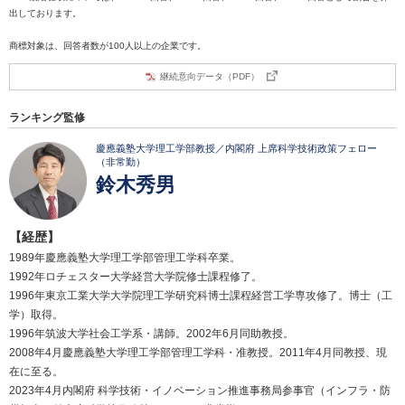
出しております。
商標対象は、回答者数が100人以上の企業です。
継続意向データ（PDF）
ランキング監修
慶應義塾大学理工学部教授／内閣府 上席科学技術政策フェロー
（非常勤）
鈴木秀男
【経歴】
1989年慶應義塾大学理工学部管理工学科卒業。
1992年ロチェスター大学経営大学院修士課程修了。
1996年東京工業大学大学院理工学研究科博士課程経営工学専攻修了。博士（工
学）取得。
1996年筑波大学社会工学系・講師。2002年6月同助教授。
2008年4月慶應義塾大学理工学部管理工学科・准教授。2011年4月同教授、現
在に至る。
2023年4月内閣府 科学技術・イノベーション推進事務局参事官（インフラ・防