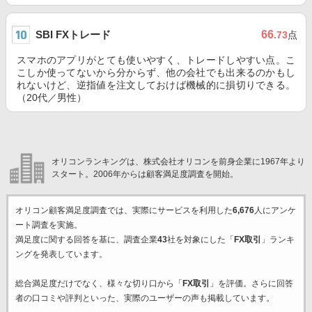
SBI FXトレード
66
.73
点
スマホのアプリがとても使いやすく、トレードしやすい点。こ
こしか使ってないから分からず、他の会社でも出来るのかもし
れないけど、逆指値を注文しておけば機械的に損切りできる。
（20代／男性）
オリコンランキングは、株式会社オリコンを前身企業に1967年より
スタート。2006年からは顧客満足度調査を開始。
オリコン顧客満足度調査では、実際にサービスを利用した
6,676
人にアンケ
ート調査を実施。
満足度に関する回答を基に、調査企業
43
社を対象にした「
FX取引
」ランキ
ングを発表しています。
総合満足度だけでなく、様々な切り口から「
FX取引
」を評価。さらに回答
者の口コミや評判といった、実際のユーザーの声も掲載しています。