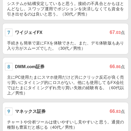
システムが結構安定していると思う。接続の不具合とかもほと
んどなし。スワップ運用でポジションを決済しなくても資金を
引き出せるのは良いと思う。（30代／男性）
ワイジェイFX
67
.03
点
手続きも簡単で楽にFXを体験できた。また、デモ体験版もあり
入り方がスムーズでした。（30代／男性）
DMM.com証券
66
.86
点
主にPC使用たまにスマホ使用だけど共にクリック反応が良く売
り買いにタイミング的にロスがない。他にも使用してるFX会社
ではたまにタイミングずれ売り買い失敗の経験有る。（60代以
上／男性）
マネックス証券
66
.83
点
チャートや分析ツールは使いやすいし見やすいと思う。通貨の
種類も豊富だと感じる（40代／男性）