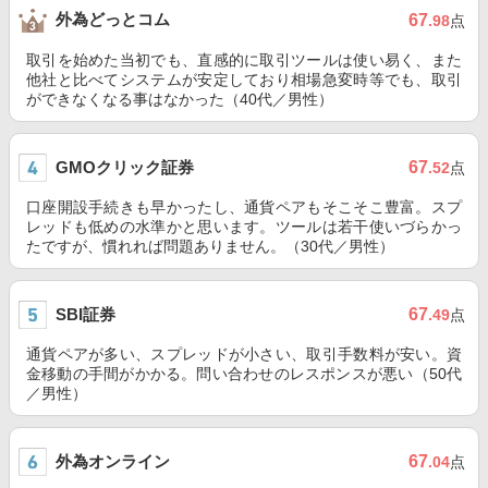
外為どっとコム
67
.98
点
取引を始めた当初でも、直感的に取引ツールは使い易く、また
他社と比べてシステムが安定しており相場急変時等でも、取引
ができなくなる事はなかった（40代／男性）
GMOクリック証券
67
.52
点
口座開設手続きも早かったし、通貨ペアもそこそこ豊富。スプ
レッドも低めの水準かと思います。ツールは若干使いづらかっ
たですが、慣れれば問題ありません。（30代／男性）
SBI証券
67
.49
点
通貨ペアが多い、スプレッドが小さい、取引手数料が安い。資
金移動の手間がかかる。問い合わせのレスポンスが悪い（50代
／男性）
外為オンライン
67
.04
点