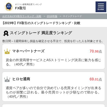
オリコン顧客満足度ランキング
FX取引
おすすめのFX取引ランキング・比較
2019年版
スイングトレード
【2019年】FX取引のスイングトレードランキング・比較
スイングトレード 満足度ランキング
数日間～1週間保有し損益を確定させる手法で、投資を行った人を対象とする。
マネーパートナーズ
70
.98
点
資金の外貨両替サービスとASストリーミング決済に魅力を感じ
る。（40代／男性）
ヒロセ通商
69
.01
点
通貨ペアが多いので自分で決めている売買タイミングが出来る
ものが頻繁に訪れる。最小売買ロットが少額なので助かる。
（40代／男性）