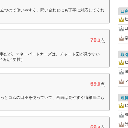
に立つので使いやすく、問い合わせにも丁寧に対応してくれ
口
L
70
.3
点
た事だが、マネーパートナーズは、チャート図が見やすい
取
40代／男性）
S
69
.9
点
どっとコムの口座を使っていて、画面は見やすく情報量にも
通
S
69
.4
点