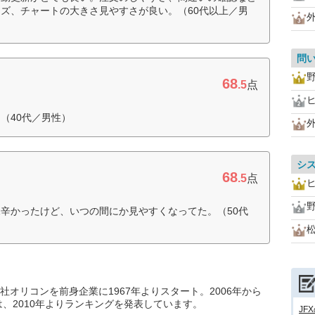
ズ、チャートの大きさ見やすさが良い。（60代以上／男
問
68
.5
点
（40代／男性）
シ
68
.5
点
辛かったけど、いつの間にか見やすくなってた。（50代
オリコンを前身企業に1967年よりスタート。2006年から
は、2010年よりランキングを発表しています。
JF