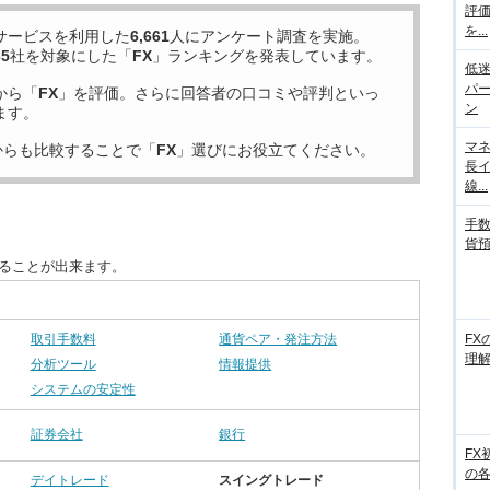
評
を...
サービスを利用した
6,661
人にアンケート調査を実施。
35
社を対象にした「
FX
」ランキングを発表しています。
低迷
パ
から「
FX
」を評価。さらに回答者の口コミや評判といっ
ン
ます。
マネ
からも比較することで「
FX
」選びにお役立てください。
長
線...
手数
貨
することが出来ます。
取引手数料
通貨ペア・発注方法
FX
理
分析ツール
情報提供
システムの安定性
証券会社
銀行
FX
の
デイトレード
スイングトレード