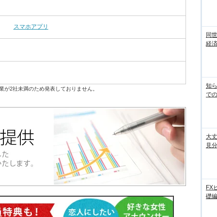
スマホアプリ
同世
経済
知ら
業が2社未満のため発表しておりません。
での
大丈
見
FX
礎