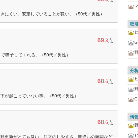
きにくい。安定していることが良い。（50代／男性）
取
69
.3
点
まで猶予してくれる。（50代／男性）
分
68
.6
点
下が起こっていない事。（50代／男性）
情
68
.6
点
自動更新がとても良い。注文のしやすさ、間違いの確認など