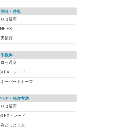
座開設・特典
ヒロセ通商
INE FX
楽天銀行
引手数料
ヒロセ通商
BI FXトレード
マネーパートナーズ
貨ペア・発注方法
ヒロセ通商
BI FXトレード
外為どっとコム