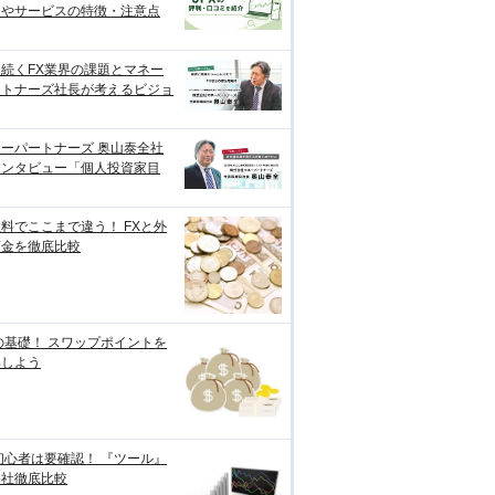
価やサービスの特徴・注意点
続くFX業界の課題とマネー
ートナーズ社長が考えるビジョ
ーパートナーズ 奥山泰全社
インタビュー「個人投資家目
料でここまで違う！ FXと外
預金を徹底比較
の基礎！ スワップポイントを
解しよう
初心者は要確認！ 『ツール』
各社徹底比較