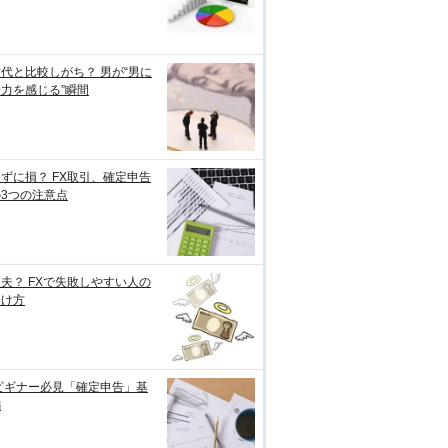
代と比較しがち？ 男が“男に
力を感じる”瞬間
ずに損？ FX取引、確定申告
3つの注意点
夫？ FXで失敗しやすい人の
分け方
ビギナー必見「確定申告」基
編