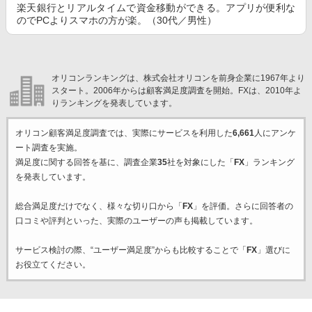
楽天銀行とリアルタイムで資金移動ができる。アプリが便利な
のでPCよりスマホの方が楽。（30代／男性）
オリコンランキングは、株式会社オリコンを前身企業に1967年より
スタート。2006年からは顧客満足度調査を開始。FXは、2010年よ
りランキングを発表しています。
オリコン顧客満足度調査では、実際にサービスを利用した
6,661
人にアンケ
ート調査を実施。
満足度に関する回答を基に、調査企業
35
社を対象にした「
FX
」ランキング
を発表しています。
総合満足度だけでなく、様々な切り口から「
FX
」を評価。さらに回答者の
口コミや評判といった、実際のユーザーの声も掲載しています。
サービス検討の際、“ユーザー満足度”からも比較することで「
FX
」選びに
お役立てください。