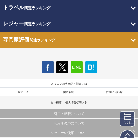
トラベル
関連ランキング
レジャー
関連ランキング
専門家評価
関連ランキング
オリコン顧客満足度調査とは
調査方法
掲載規約
お問い合わせ
会社概要
個人情報保護方針
引用・転載について
もくじ
利用者の声について
当サイトで公開されている情報（文字、写真、イラスト、画像データ等）及びこれらの配置・
編集および構造などについての著作権は株式会社oricon MEに帰属しております。
クッキーの使用について
当サイトに掲載している内容はすべてサービスの利用者が提出された見解・感想です。
これらの情報を権利者の許可なく無断転載・複製などの二次利用を行うことは固く禁じており