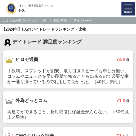
オリコン顧客満足度ランキング
FX
おすすめのFXランキング・比較
2024年版
デイトレード
【2024年】FXのデイトレードランキング・比較
デイトレード 満足度ランキング
ヒロセ通商
74
.8
点
手数料、スプレッドが割安。取り引きスピードも申し分無い。
コラムやニュースを早い段階で知ることも出来るので必要な事
が一通り揃っているので利用して良かった。（40代／男性）
外為どっとコム
71
.8
点
両建てができること。反対取引に保証金が入らない。（60代以
上／男性）
GMOクリック証券