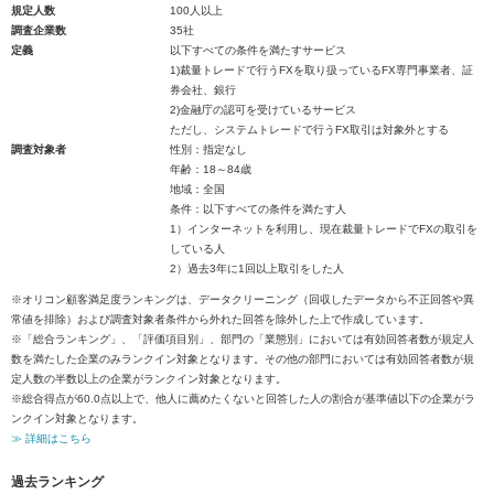
規定人数
100人以上
調査企業数
35社
定義
以下すべての条件を満たすサービス
1)裁量トレードで行うFXを取り扱っているFX専門事業者、証
券会社、銀行
2)金融庁の認可を受けているサービス
ただし、システムトレードで行うFX取引は対象外とする
調査対象者
性別：指定なし
年齢：18～84歳
地域：全国
条件：以下すべての条件を満たす人
1）インターネットを利用し、現在裁量トレードでFXの取引を
している人
2）過去3年に1回以上取引をした人
※オリコン顧客満足度ランキングは、データクリーニング（回収したデータから不正回答や異
常値を排除）および調査対象者条件から外れた回答を除外した上で作成しています。
※「総合ランキング」、「評価項目別」、部門の「業態別」においては有効回答者数が規定人
数を満たした企業のみランクイン対象となります。その他の部門においては有効回答者数が規
定人数の半数以上の企業がランクイン対象となります。
※総合得点が60.0点以上で、他人に薦めたくないと回答した人の割合が基準値以下の企業がラ
ンクイン対象となります。
≫ 詳細はこちら
過去ランキング