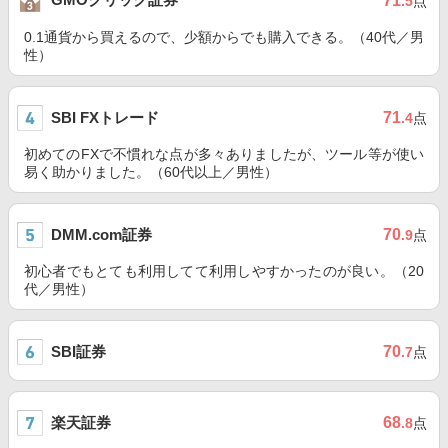
71
.5
点
0.1通貨から買えるので、少額からでも購入できる。（40代／男
性）
SBI FXトレード
71
.4
点
初めてのFXで不慣れな点が多々ありましたが、ツール等が使い
易く助かりました。（60代以上／男性）
DMM.com証券
70
.9
点
初心者でもとても利用してて利用しやすかったのが良い。（20
代／男性）
SBI証券
70
.7
点
楽天証券
68
.8
点