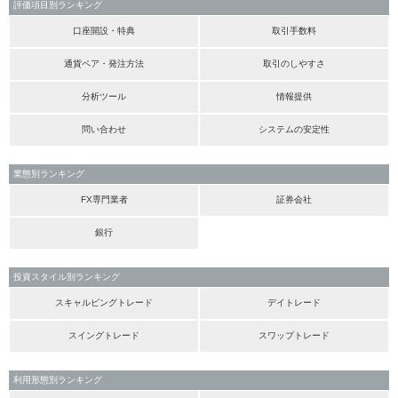
評価項目別ランキング
口座開設・特典
取引手数料
通貨ペア・発注方法
取引のしやすさ
分析ツール
情報提供
問い合わせ
システムの安定性
業態別ランキング
FX専門業者
証券会社
銀行
投資スタイル別ランキング
スキャルピングトレード
デイトレード
スイングトレード
スワップトレード
利用形態別ランキング