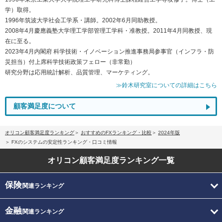
学）取得。
1996年筑波大学社会工学系・講師。2002年6月同助教授。
2008年4月慶應義塾大学理工学部管理工学科・准教授。2011年4月同教授、現
在に至る。
2023年4月内閣府 科学技術・イノベーション推進事務局参事官（インフラ・防
災担当）付上席科学技術政策フェロー（非常勤）
研究分野は応用統計解析、品質管理、マーケティング。
≫鈴木研究室についての詳細はこちら
顧客満足度について
オリコン顧客満足度ランキング
おすすめのFXランキング・比較
2024年版
FXのシステムの安定性ランキング・口コミ情報
オリコン顧客満足度
ランキング一覧
保険
関連ランキング
金融
関連ランキング