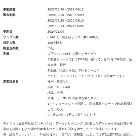
事前調査
2023/06/30～2023/09/12
調査期間
2023/09/13～2023/09/29
2022/07/28～2022/08/10
2021/08/13～2021/08/24
更新日
2024/01/04
サンプル数
6,661人（調査時サンプル数7,400人）
規定人数
100人以上
調査企業数
35社
定義
以下すべての条件を満たすサービス
1)裁量トレードで行うFXを取り扱っているFX専門事業者、証
券会社、銀行
2)金融庁の認可を受けているサービス
ただし、システムトレードで行うFX取引は対象外とする
調査対象者
性別：指定なし
年齢：18～84歳
地域：全国
条件：以下すべての条件を満たす人
1）インターネットを利用し、現在裁量トレードでFXの取引を
している人
2）過去3年に1回以上取引をした人
※オリコン顧客満足度ランキングは、データクリーニング（回収したデータから不正回答や異
常値を排除）および調査対象者条件から外れた回答を除外した上で作成しています。
※「総合ランキング」、「評価項目別」、部門の「業態別」においては有効回答者数が規定人