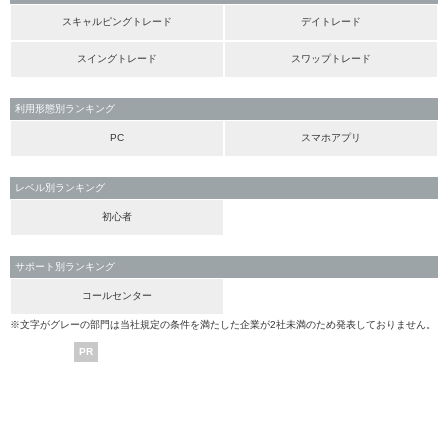
スキャルピングトレード
デイトレード
スイングトレード
スワップトレード
利用形態別ランキング
PC
スマホアプリ
レベル別ランキング
初心者
サポート別ランキング
コールセンター
※文字がグレーの部門は当社規定の条件を満たした企業が2社未満のため発表しておりません。
PR