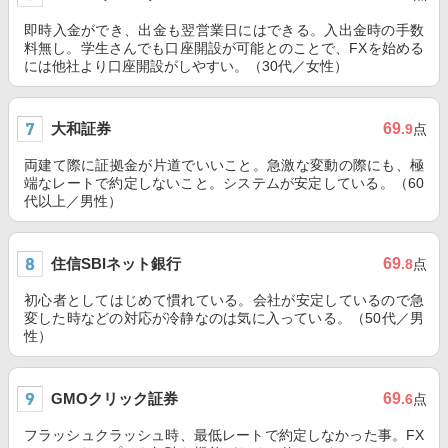
即時入金ができ、出金も翌営業日にはできる。入出金時の手数
料無し。学生さんでも口座開設が可能とのことで、FXを始める
には他社より口座開設がしやすい。（30代／女性）
大和証券
69
.9
点
両建て際に証拠金が片道でいいこと。急激な変動の際にも、極
端なレートで約定しないこと。システムが安定している。（60
代以上／男性）
住信SBIネット銀行
69
.8
点
初心者としてはじめて慣れている。会社が安定しているので急
変した時などの対応が冷静なのは気に入っている。（50代／男
性）
GMOクリック証券
69
.6
点
フラッシュクラッシュ時、最低レートで約定しなかった事。FX