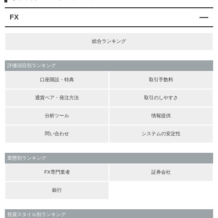
FX
総合ランキング
評価項目別ランキング
口座開設・特典
取引手数料
通貨ペア・発注方法
取引のしやすさ
分析ツール
情報提供
問い合わせ
システムの安定性
業態別ランキング
FX専門業者
証券会社
銀行
投資スタイル別ランキング