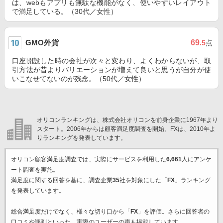
は、webもアプリも無駄な機能がなく、使いやすいレイアウト
で満足している。（30代／女性）
GMO外貨
69
.5
点
口座開設した時の会社が次々と変わり、よくわからないが、取
引方法が昔よりバリエーションが増えて良いと思うが自分が使
いこなせてないのが残念。（50代／女性）
オリコンランキングは、株式会社オリコンを前身企業に1967年より
スタート。2006年からは顧客満足度調査を開始。FXは、2010年よ
りランキングを発表しています。
オリコン顧客満足度調査では、実際にサービスを利用した
6,661
人にアンケ
ート調査を実施。
満足度に関する回答を基に、調査企業
35
社を対象にした「
FX
」ランキング
を発表しています。
総合満足度だけでなく、様々な切り口から「
FX
」を評価。さらに回答者の
口コミや評判といった、実際のユーザーの声も掲載しています。