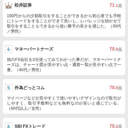
松井証券
71
.1
点
100円からの少額取引をすることができるから初心者でも手軽
にトレードをすることができて良いし、レバレッジを効かせて
取引をすることもできるから使い勝手の良さを感じた。（30代
／男性）
マネーパートナーズ
70
.9
点
他のFX会社を2社使ってみてわかった事だが、マネーパートナ
ーズは、チャート図が見やすい点・通貨一覧が見やすい点で一
番。（40代／男性）
外為どっとコム
70
.8
点
マイページなどが見やすくて使いやすいデザインなので取引が
しやすく、取引手数料なども無料なのが良いと感じている。
（60代以上／女性）
SBI FXトレード
70
.2
点