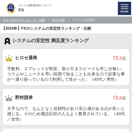
オリコン顧客満足度ランキング
FX
おすすめのFXランキング・比較
2024年版
システムの安定性
【2024年】FXのシステムの安定性ランキング・比較
システムの安定性 満足度ランキング
ヒロセ通商
72
.2
点
手数料、スプレッドが割安。取り引きスピードも申し分無い。
コラムやニュースを早い段階で知ることも出来るので必要な事
が一通り揃っているので利用して良かった。（40代／男性）
野村證券
72
.0
点
大手なので、なんとなく信頼性があり安心感がある点が良いと
感じる。そのため電話応対の人もよく教育されている。（40代
／女性）