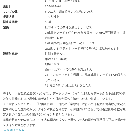
2021/08/13～2021/08/24
更新日
2024/01/04
サンプル数
6,661人（調査時サンプル数7,400人）
規定人数
100人以上
調査企業数
35社
定義
以下すべての条件を満たすサービス
1)裁量トレードで行うFXを取り扱っているFX専門事業者、証
券会社、銀行
2)金融庁の認可を受けているサービス
ただし、システムトレードで行うFX取引は対象外とする
調査対象者
性別：指定なし
年齢：18～84歳
地域：全国
条件：以下すべての条件を満たす人
1）インターネットを利用し、現在裁量トレードでFXの取引を
している人
2）過去3年に1回以上取引をした人
※オリコン顧客満足度ランキングは、データクリーニング（回収したデータから不正回答や異
常値を排除）および調査対象者条件から外れた回答を除外した上で作成しています。
※「総合ランキング」、「評価項目別」、部門の「業態別」においては有効回答者数が規定人
数を満たした企業のみランクイン対象となります。その他の部門においては有効回答者数が規
定人数の半数以上の企業がランクイン対象となります。
※総合得点が60.0点以上で、他人に薦めたくないと回答した人の割合が基準値以下の企業がラ
ンクイン対象となります。
≫ 詳細はこちら