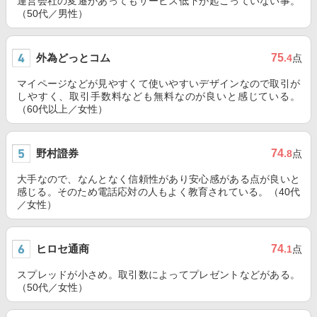
運営会社の変遷があってもサービス低下が起こっていない事。
（50代／男性）
外為どっとコム
75
.4
点
マイページなどが見やすくて使いやすいデザインなので取引が
しやすく、取引手数料なども無料なのが良いと感じている。
（60代以上／女性）
野村證券
74
.8
点
大手なので、なんとなく信頼性があり安心感がある点が良いと
感じる。そのため電話応対の人もよく教育されている。（40代
／女性）
ヒロセ通商
74
.1
点
スプレッドが小さめ。取引数によってプレゼントなどがある。
（50代／女性）