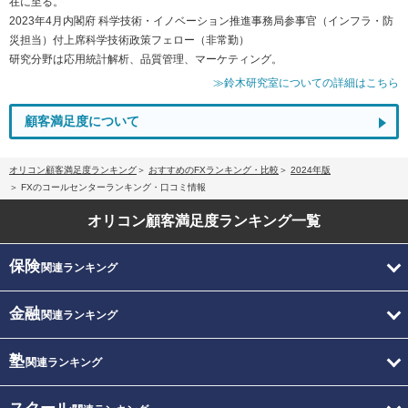
在に至る。
2023年4月内閣府 科学技術・イノベーション推進事務局参事官（インフラ・防
災担当）付上席科学技術政策フェロー（非常勤）
研究分野は応用統計解析、品質管理、マーケティング。
≫鈴木研究室についての詳細はこちら
顧客満足度について
オリコン顧客満足度ランキング
おすすめのFXランキング・比較
2024年版
FXのコールセンターランキング・口コミ情報
オリコン顧客満足度
ランキング一覧
保険
関連ランキング
金融
関連ランキング
塾
関連ランキング