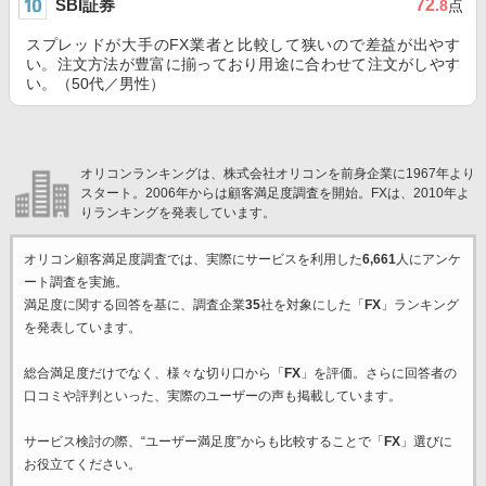
SBI証券
72
.8
点
スプレッドが大手のFX業者と比較して狭いので差益が出やす
い。注文方法が豊富に揃っており用途に合わせて注文がしやす
い。（50代／男性）
オリコンランキングは、株式会社オリコンを前身企業に1967年より
スタート。2006年からは顧客満足度調査を開始。FXは、2010年よ
りランキングを発表しています。
オリコン顧客満足度調査では、実際にサービスを利用した
6,661
人にアンケ
ート調査を実施。
満足度に関する回答を基に、調査企業
35
社を対象にした「
FX
」ランキング
を発表しています。
総合満足度だけでなく、様々な切り口から「
FX
」を評価。さらに回答者の
口コミや評判といった、実際のユーザーの声も掲載しています。
サービス検討の際、“ユーザー満足度”からも比較することで「
FX
」選びに
お役立てください。