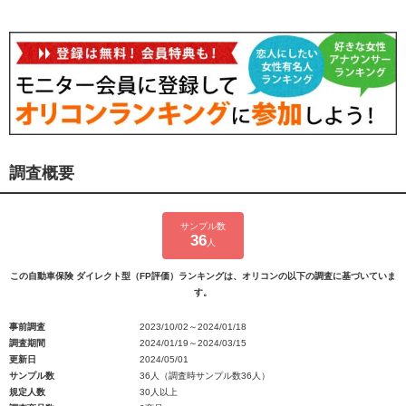
調査概要
サンプル数
36
人
この自動車保険 ダイレクト型（FP評価）ランキングは、オリコンの以下の調査に基づいていま
す。
事前調査
2023/10/02～2024/01/18
調査期間
2024/01/19～2024/03/15
更新日
2024/05/01
サンプル数
36人（調査時サンプル数36人）
規定人数
30人以上