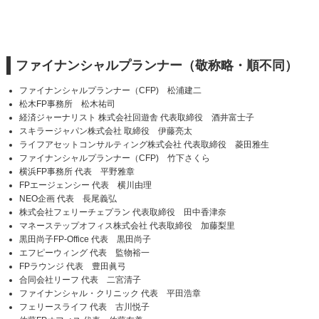
ファイナンシャルプランナー（敬称略・順不同）
ファイナンシャルプランナー（CFP) 松浦建二
松木FP事務所 松木祐司
経済ジャーナリスト 株式会社回遊舎 代表取締役 酒井富士子
スキラージャパン株式会社 取締役 伊藤亮太
ライフアセットコンサルティング株式会社 代表取締役 菱田雅生
ファイナンシャルプランナー（CFP) 竹下さくら
横浜FP事務所 代表 平野雅章
FPエージェンシー 代表 横川由理
NEO企画 代表 長尾義弘
株式会社フェリーチェプラン 代表取締役 田中香津奈
マネーステップオフィス株式会社 代表取締役 加藤梨里
黒田尚子FP-Office 代表 黒田尚子
エフピーウィング 代表 監物裕一
FPラウンジ 代表 豊田眞弓
合同会社リーフ 代表 二宮清子
ファイナンシャル・クリニック 代表 平田浩章
フェリースライフ 代表 古川悦子