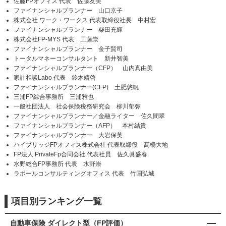
佐藤FPオフィス 代表 佐藤友美
ファイナンシャルプランナー 山口京子
株式会社 ワーク・ワークス 代表取締役社長 中村宏
ファイナンシャルプランナー 柴田充輝
株式会社FP-MYS 代表 工藤崇
ファイナンシャルプランナー 金子賢司
トータルマネーコンサルタント 新井智美
ファイナンシャルプランナー（CFP） 山内真由美
家計相談Labo 代表 鈴木靖啓
ファイナンシャルプランナー(CFP) 土肥悠帆
三浦FP綜合事務所 三浦雅也
一般社団法人 社会保険税務研究会 柳川郁弥
ファイナンシャルプランナー／金融ライター 佐久間翠
ファイナンシャルプランナー（AFP） 本村結貴
ファイナンシャルプランナー 大岩保英
ハイブリッジFPオフィス株式会社 代表取締役 髙橋大地
FP法人 PrivateFp合同会社 代表社員 佐久眞盛春
水野総合FP事務所 代表 水野崇
ラポールコンサルティングオフィス 代表 竹国弘城
項目別ランキング一覧
自動車保険 ダイレクト型（FP評価）