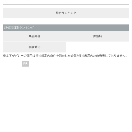
総合ランキング
評価項目別ランキング
商品内容
保険料
事故対応
※文字がグレーの部門は当社規定の条件を満たした企業が2社未満のため発表しておりません。
PR