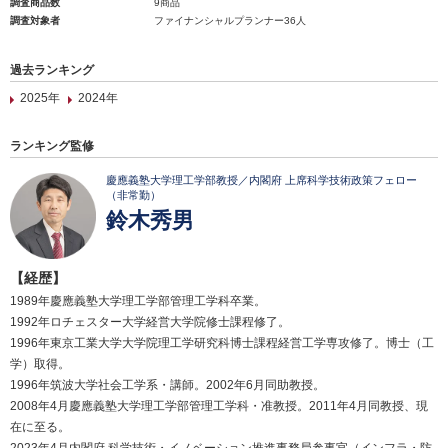
調査商品数
9商品
調査対象者
ファイナンシャルプランナー36人
過去ランキング
2025年
2024年
ランキング監修
慶應義塾大学理工学部教授／内閣府 上席科学技術政策フェロー
（非常勤）
鈴木秀男
【経歴】
1989年慶應義塾大学理工学部管理工学科卒業。
1992年ロチェスター大学経営大学院修士課程修了。
1996年東京工業大学大学院理工学研究科博士課程経営工学専攻修了。博士（工
学）取得。
1996年筑波大学社会工学系・講師。2002年6月同助教授。
2008年4月慶應義塾大学理工学部管理工学科・准教授。2011年4月同教授、現
在に至る。
2023年4月内閣府 科学技術・イノベーション推進事務局参事官（インフラ・防