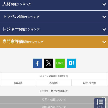
人材
関連ランキング
トラベル
関連ランキング
レジャー
関連ランキング
専門家評価
関連ランキング
オリコン顧客満足度調査とは
調査方法
掲載規約
お問い合わせ
会社概要
個人情報保護方針
引用・転載について
もくじ
利用者の声について
当サイトで公開されている情報（文字、写真、イラスト、画像データ等）及びこれらの配置・