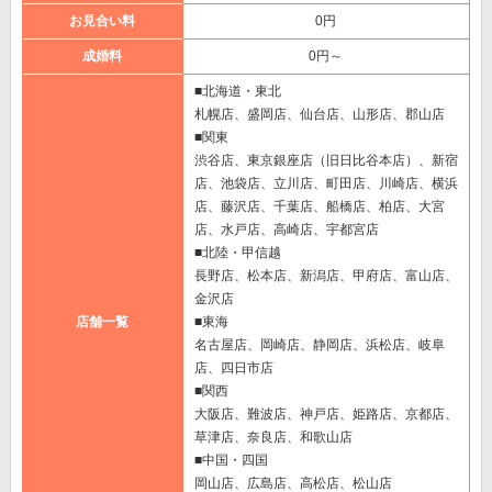
お見合い料
0円
成婚料
0円～
■北海道・東北
札幌店、盛岡店、仙台店、山形店、郡山店
■関東
渋谷店、東京銀座店（旧日比谷本店）、新宿
店、池袋店、立川店、町田店、川崎店、横浜
店、藤沢店、千葉店、船橋店、柏店、大宮
店、水戸店、高崎店、宇都宮店
■北陸・甲信越
長野店、松本店、新潟店、甲府店、富山店、
金沢店
店舗一覧
■東海
名古屋店、岡崎店、静岡店、浜松店、岐阜
店、四日市店
■関西
大阪店、難波店、神戸店、姫路店、京都店、
草津店、奈良店、和歌山店
■中国・四国
岡山店、広島店、高松店、松山店