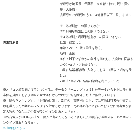
都府県が埼玉県・千葉県・東京都・神奈川県・愛知
県・大阪府・
兵庫県の7都府県のうち、4都府県以下に留まる ※3
※1 地域別はこの限りではない
※2 利用形態別はこの限りではない
※3 地域別／利用形態別はこの限りではない
調査対象者
性別：指定なし
年齢：20～69歳（学生を除く）
地域：全国
条件：以下いずれかの条件を満たし、入会時に面談や
カウンセリングを受けた人
1)現在結婚相談所に入会しており、1回以上紹介を受
けた
2)過去5年以内に結婚相談所を利用していた
※オリコン顧客満足度ランキングは、データクリーニング（回収したデータから不正回答や異
常値を排除）および調査対象者条件から外れた回答を除外した上で作成しています。
※「総合ランキング」、「評価項目別」、部門の「業態別」においては有効回答者数が規定人
数を満たした企業のみランクイン対象となります。その他の部門においては有効回答者数が規
定人数の半数以上の企業がランクイン対象となります。
※総合得点が60.0点以上で、他人に薦めたくないと回答した人の割合が基準値以下の企業がラ
ンクイン対象となります。
≫ 詳細はこちら