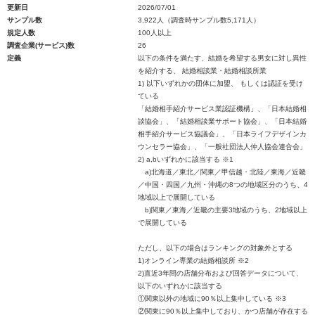
更新日
2026/07/01
サンプル数
3,922人（調査時サンプル数5,171人）
規定人数
100人以上
調査企業(サービス)数
26
定義
以下の条件を満たす、結婚を希望する男女に対し異性
を紹介する、 結婚相談業・結婚相談所業
1) 以下いずれかの団体に加盟、 もしくは認証を受け
ている
「結婚相手紹介サービス業認証機構」、「日本結婚相
談協会」、「結婚相談業サポート協会」、「日本結婚
相手紹介サービス協議会」、「日本ライフデザインカ
ウンセラー協会」、「一般社団法人仲人協会連合会」
2) a,bいずれかに該当する ※1
a)北海道／東北／関東／甲信越・北陸／東海／近畿
／中国・四国／九州・沖縄の8つの地域区分のうち、4
地域以上で展開している
b)関東／東海／近畿の主要3地域のうち、2地域以上
で展開している
ただし、以下の場合はランキングの対象外とする
1)オンライン専業の結婚相談所 ※2
2)直近3年間の店舗分布および回答データについて、
以下のいずれかに該当する
①関東以外の地域に90％以上集中している ※3
②関東に90％以上集中しており、かつ店舗が存在する