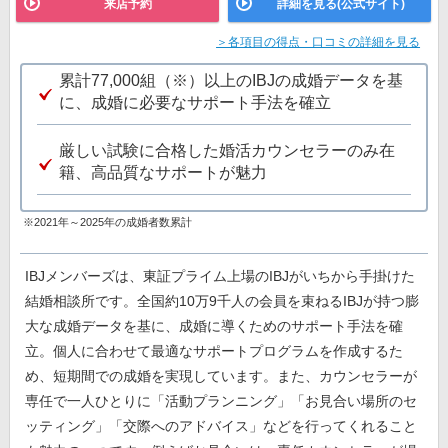
来店予約
詳細を見る(公式サイト)
＞各項目の得点・口コミの詳細を見る
累計77,000組（※）以上のIBJの成婚データを基
に、成婚に必要なサポート手法を確立
厳しい試験に合格した婚活カウンセラーのみ在
籍、高品質なサポートが魅力
※2021年～2025年の成婚者数累計
IBJメンバーズは、東証プライム上場のIBJがいちから手掛けた
結婚相談所です。全国約10万9千人の会員を束ねるIBJが持つ膨
大な成婚データを基に、成婚に導くためのサポート手法を確
立。個人に合わせて最適なサポートプログラムを作成するた
め、短期間での成婚を実現しています。また、カウンセラーが
専任で一人ひとりに「活動プランニング」「お見合い場所のセ
ッティング」「交際へのアドバイス」などを行ってくれること