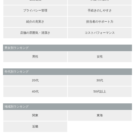
プライバシー管理
手続きのしやすさ
紹介の充実さ
担当者のサポート力
店舗の雰囲気・清潔さ
コストパフォーマンス
男女別ランキング
男性
女性
年代別ランキング
20代
30代
40代
50代以上
地域別ランキング
関東
東海
近畿