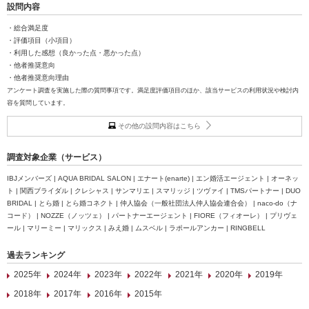
設問内容
・総合満足度
・評価項目（小項目）
・利用した感想（良かった点・悪かった点）
・他者推奨意向
・他者推奨意向理由
アンケート調査を実施した際の質問事項です。満足度評価項目のほか、該当サービスの利用状況や検討内
容を質問しています。
その他の設問内容はこちら
調査対象企業（サービス）
IBJメンバーズ | AQUA BRIDAL SALON | エナート(enarte) | エン婚活エージェント | オーネッ
ト | 関西ブライダル | クレシャス | サンマリエ | スマリッジ | ツヴァイ | TMSパートナー | DUO
BRIDAL | とら婚 | とら婚コネクト | 仲人協会（一般社団法人仲人協会連合会） | naco-do（ナ
コード） | NOZZE（ノッツェ） | パートナーエージェント | FIORE（フィオーレ） | プリヴェ
ール | マリーミー | マリックス | みえ婚 | ムスベル | ラポールアンカー | RINGBELL
過去ランキング
2025年
2024年
2023年
2022年
2021年
2020年
2019年
2018年
2017年
2016年
2015年