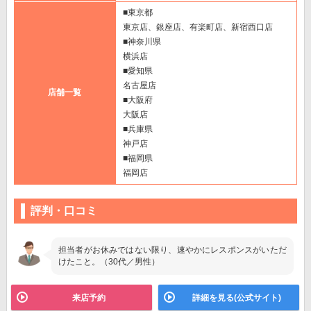
■東京都
東京店、銀座店、有楽町店、新宿西口店
■神奈川県
横浜店
■愛知県
名古屋店
店舗一覧
■大阪府
大阪店
■兵庫県
神戸店
■福岡県
福岡店
評判・口コミ
担当者がお休みではない限り、速やかにレスポンスがいただ
けたこと。（30代／男性）
来店予約
詳細を見る(公式サイト)