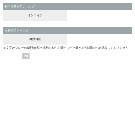
利用形態別ランキング
オンライン
目的別ランキング
再婚目的
※文字がグレーの部門は当社規定の条件を満たした企業が2社未満のため発表しておりません。
PR