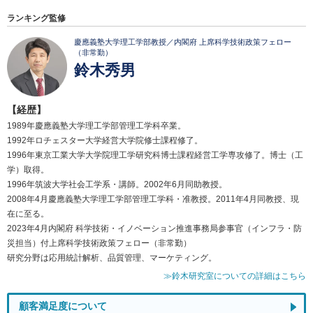
ランキング監修
慶應義塾大学理工学部教授／内閣府 上席科学技術政策フェロー
（非常勤）
鈴木秀男
【経歴】
1989年慶應義塾大学理工学部管理工学科卒業。
1992年ロチェスター大学経営大学院修士課程修了。
1996年東京工業大学大学院理工学研究科博士課程経営工学専攻修了。博士（工
学）取得。
1996年筑波大学社会工学系・講師。2002年6月同助教授。
2008年4月慶應義塾大学理工学部管理工学科・准教授。2011年4月同教授、現
在に至る。
2023年4月内閣府 科学技術・イノベーション推進事務局参事官（インフラ・防
災担当）付上席科学技術政策フェロー（非常勤）
研究分野は応用統計解析、品質管理、マーケティング。
≫鈴木研究室についての詳細はこちら
顧客満足度について