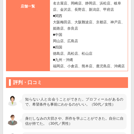
名古屋店、岡崎店、静岡店、浜松店、岐阜
店舗一覧
店、金沢店、長野店、新潟店、甲府店
■関西
大阪梅田店、大阪難波店、京都店、神戸店、
姫路店、奈良店
■中国
岡山店、広島店
■四国
徳島店、高松店、松山店
■九州・沖縄
福岡店、小倉店、熊本店、鹿児島店、沖縄店
評判・口コミ
知らない人と出会うことができた。プロフィールがあるの
で、希望条件も事前にわかるのがいい。（50代／女性）
身だしなみの大切さや、所作を学ぶことができた。自分に自
信が持てた。（30代／男性）