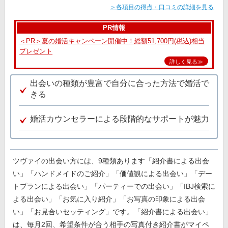
＞各項目の得点・口コミの詳細を見る
PR情報
＜PR＞夏の婚活キャンペーン開催中！総額51,700円(税込)相当
プレゼント
詳しく見る≫
出会いの種類が豊富で自分に合った方法で婚活で
きる
婚活カウンセラーによる段階的なサポートが魅力
ツヴァイの出会い方には、9種類あります「紹介書による出会
い」「ハンドメイドのご紹介」「価値観による出会い」「デー
トプランによる出会い」「パーティーでの出会い」「IBJ検索に
よる出会い」「お気に入り紹介」「お写真の印象による出会
い」「お見合いセッティング」です。「紹介書による出会い」
は、毎月2回、希望条件が合う相手の写真付き紹介書がマイペ