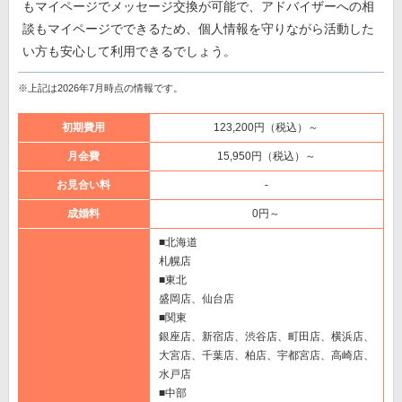
もマイページでメッセージ交換が可能で、アドバイザーへの相
談もマイページでできるため、個人情報を守りながら活動した
い方も安心して利用できるでしょう。
※上記は2026年7月時点の情報です。
初期費用
123,200円（税込）～
月会費
15,950円（税込）～
お見合い料
-
成婚料
0円～
■北海道
札幌店
■東北
盛岡店、仙台店
■関東
銀座店、新宿店、渋谷店、町田店、横浜店、
大宮店、千葉店、柏店、宇都宮店、高崎店、
水戸店
■中部