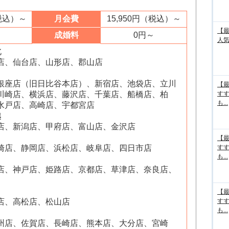
（税込）～
月会費
15,950円（税込）～
【最
成婚料
0円～
人気
北
店、仙台店、山形店、郡山店
銀座店（旧日比谷本店）、新宿店、池袋店、立川
【最
川崎店、横浜店、藤沢店、千葉店、船橋店、柏
す
も...
水戸店、高崎店、宇都宮店
越
店、新潟店、甲府店、富山店、金沢店
【最
崎店、静岡店、浜松店、岐阜店、四日市店
す
も...
店、神戸店、姫路店、京都店、草津店、奈良店、
【最
店、高松店、松山店
す
も...
州店、佐賀店、長崎店、熊本店、大分店、宮崎