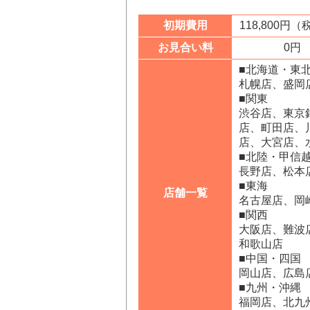
初期費用
118,800円
お見合い料
0円
■北海道・東
札幌店、盛岡
■関東
渋谷店、東京
店、町田店、
店、大宮店、
■北陸・甲信
長野店、松本
■東海
店舗一覧
名古屋店、岡
■関西
大阪店、難波
和歌山店
■中国・四国
岡山店、広島
■九州・沖縄
福岡店、北九