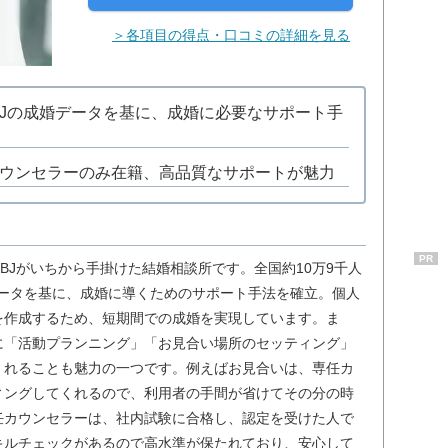
＞各項目の得点・口コミの詳細を見る
のIBJの成婚データを基に、成婚に必要なサポート手
ウンセラーのみ在籍、高品質なサポートが魅力
PR
IBJがいちから手掛けた結婚相談所です。全国約10万9千人
データを基に、成婚に導くためのサポート手法を確立。個人
を作成するため、短期間での成婚を実現しています。ま
に「活動プランニング」「お見合い場所のセッティング」
くれることも魅力の一つです。例えばお見合いは、専任カ
ィングしてくれるので、利用者の手間が省けてその分の時
任カウンセラーは、社内試験に合格し、認定を受けた人で
キルチェックがあるので高水準が保たれており、安心して