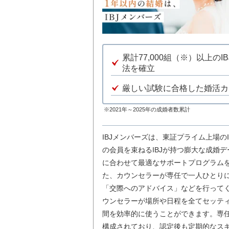
累計77,000組（※）以上
法を確立
厳しい試験に合格した婚活カ
※2021年～2025年の成婚者数累計
IBJメンバーズは、東証プライム上場の
の会員を束ねるIBJが持つ膨大な成婚
に合わせて最適なサポートプログラム
た、カウンセラーが専任で一人ひとり
「交際へのアドバイス」などを行って
ウンセラーが場所や日程を全てセッテ
間を効率的に使うことができます。専
構成されており、認定後も定期的なス