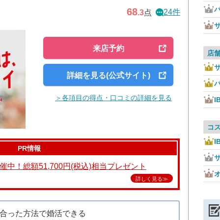
68
24件
.3
点
来店予約
店
詳細を見る(公式サイト)
＞各項目の得点・口コミの詳細を見る
I
コ
I
PR情報
中！総額51,700円(税込)相当プレゼント
詳しく見る≫
合った方法で婚活できる