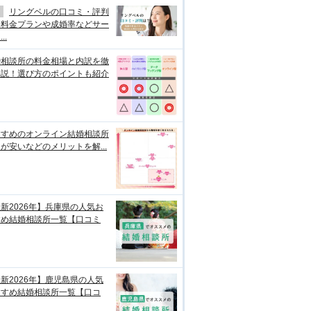
リングベルの口コミ・評判
？料金プランや成婚率などサー
..
婚相談所の料金相場と内訳を徹
解説！選び方のポイントも紹介
すすめのオンライン結婚相談所
が安いなどのメリットを解...
新2026年】兵庫県の人気お
すめ結婚相談所一覧【口コミ
新2026年】鹿児島県の人気
すすめ結婚相談所一覧【口コ