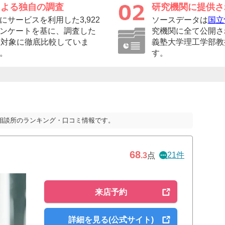
による独自の調査
研究機関に提供さ
サービスを利用した3,922
ソースデータは
国立
ンケートを基に、調査した
究機関に全て公開さ
を対象に徹底比較していま
義塾大学理工学部教
。
す。
相談所のランキング・口コミ情報です。
68
21件
.3
点
来店予約
詳細を見る(公式サイト)