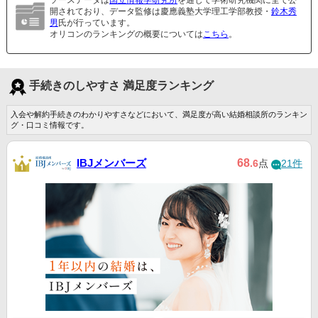
ソースデータは
国立情報学研究所
を通じて学術研究機関に全て公
開されており、データ監修は慶應義塾大学理工学部教授・
鈴木秀
男
氏が行っています。
オリコンのランキングの概要については
こちら
。
手続きのしやすさ 満足度ランキング
入会や解約手続きのわかりやすさなどにおいて、満足度が高い結婚相談所のランキン
グ・口コミ情報です。
IBJメンバーズ
68
.6
点
21件