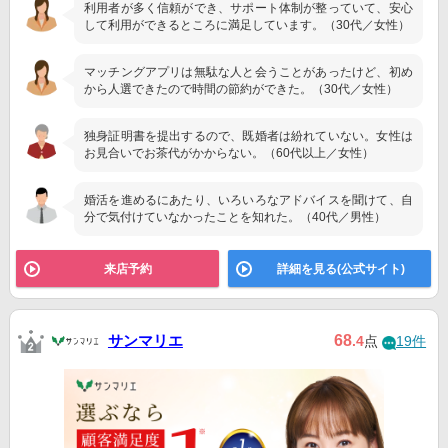
利用者が多く信頼ができ、サポート体制が整っていて、安心
して利用ができるところに満足しています。（30代／女性）
マッチングアプリは無駄な人と会うことがあったけど、初め
から人選できたので時間の節約ができた。（30代／女性）
独身証明書を提出するので、既婚者は紛れていない。女性は
お見合いでお茶代がかからない。（60代以上／女性）
婚活を進めるにあたり、いろいろなアドバイスを聞けて、自
分で気付けていなかったことを知れた。（40代／男性）
来店予約
詳細を見る(公式サイト)
サンマリエ
68
.4
点
19件