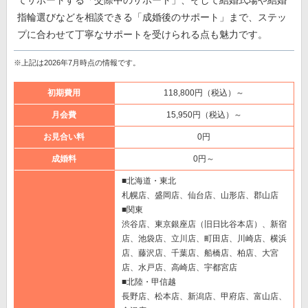
指輪選びなどを相談できる「成婚後のサポート」まで、ステッ
プに合わせて丁寧なサポートを受けられる点も魅力です。
※上記は2026年7月時点の情報です。
初期費用
118,800円（税込）～
月会費
15,950円（税込）～
お見合い料
0円
成婚料
0円～
■北海道・東北
札幌店、盛岡店、仙台店、山形店、郡山店
■関東
渋谷店、東京銀座店（旧日比谷本店）、新宿
店、池袋店、立川店、町田店、川崎店、横浜
店、藤沢店、千葉店、船橋店、柏店、大宮
店、水戸店、高崎店、宇都宮店
■北陸・甲信越
長野店、松本店、新潟店、甲府店、富山店、