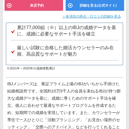
来店予約
詳細を見る(公式サイト)
＞各項目の得点・口コミの詳細を見る
累計77,000組（※）以上のIBJの成婚データを基
に、成婚に必要なサポート手法を確立
厳しい試験に合格した婚活カウンセラーのみ在
籍、高品質なサポートが魅力
※2021年～2025年の成婚者数累計
IBJメンバーズは、東証プライム上場のIBJがいちから手掛けた
結婚相談所です。全国約10万9千人の会員を束ねるIBJが持つ膨
大な成婚データを基に、成婚に導くためのサポート手法を確
立。個人に合わせて最適なサポートプログラムを作成するた
め、短期間での成婚を実現しています。また、カウンセラーが
専任で一人ひとりに「活動プランニング」「お見合い場所のセ
ッティング」「交際へのアドバイス」などを行ってくれること