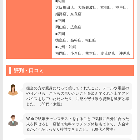
■関西
大阪梅田店、大阪難波店、京都店、神戸店、
姫路店、奈良店
■中国
岡山店、広島店
■四国
徳島店、高松店、松山店
■九州・沖縄
福岡店、小倉店、熊本店、鹿児島店、沖縄店
評判・口コミ
担当の方が親身になって接してくれたこと。メールや電話の
やりとりも、こちらの言いたいことを汲んでくれた上でアド
バイスをしていただいたり、共感や寄り添う姿勢を誠実と感
じた。（30代／女性）
Webで結婚チャンステストをすることで気軽に自分に合った
人を探せるし、店舗で無料マッチング体験もできて、入会す
るかどうかしっかり検討できること。（30代／男性）