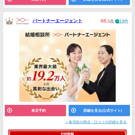
パートナーエージェント
68
.3
点
19件
来店予約
詳細を見る(公式サイト)
＞各項目の得点・口コミの詳細を見る
PR情報