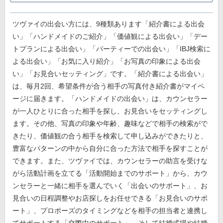
ツヴァイの出会い方には、9種類あります「紹介書による出会
い」「ハンドメイドのご紹介」「価値観による出会い」「デー
トプランによる出会い」「パーティーでの出会い」「IBJ検索に
よる出会い」「お気に入り紹介」「お写真の印象による出会
い」「お見合いセッティング」です。「紹介書による出会い」
は、毎月2回、希望条件が合う相手の写真付き紹介書がマイペ
ージに届きます。「ハンドメイドの出会い」は、カウンセラー
が一人ひとりに合った相手を探し、お見合いをセッティングし
ます。その他、写真の印象や年齢、趣味などで相手の検索がで
きたり、価値観の合う相手を検索して申し込みができたりと、
豊富なパターンの中から自分に合った方法で相手を探すことが
できます。また、ツヴァイでは、カウンセラーの助言を受けな
がら活動計画を立てる「活動開始までのサポート」から、カウ
ンセラーと一緒に相手を選んでいく「出会いのサポート」、お
見合いの日程調整やお店探しをお任せできる「お見合いのサポ
ート」、プロポーズのタイミングなどを相手の担当者と連携し
てサポートする「交際中のサポート」、そして結婚式場や結婚