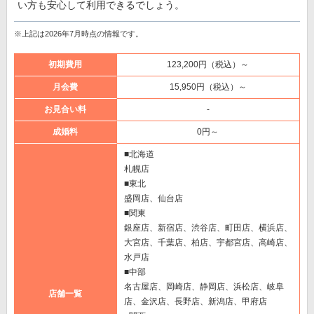
い方も安心して利用できるでしょう。
※上記は2026年7月時点の情報です。
初期費用
123,200円（税込）～
月会費
15,950円（税込）～
お見合い料
-
成婚料
0円～
■北海道
札幌店
■東北
盛岡店、仙台店
■関東
銀座店、新宿店、渋谷店、町田店、横浜店、
大宮店、千葉店、柏店、宇都宮店、高崎店、
水戸店
■中部
名古屋店、岡崎店、静岡店、浜松店、岐阜
店舗一覧
店、金沢店、長野店、新潟店、甲府店