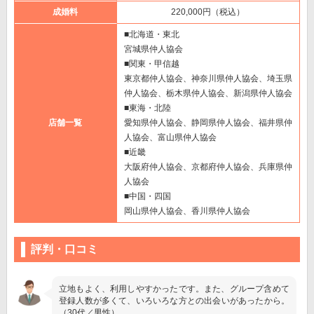
成婚料
220,000円（税込）
■北海道・東北
宮城県仲人協会
■関東・甲信越
東京都仲人協会、神奈川県仲人協会、埼玉県
仲人協会、栃木県仲人協会、新潟県仲人協会
■東海・北陸
店舗一覧
愛知県仲人協会、静岡県仲人協会、福井県仲
人協会、富山県仲人協会
■近畿
大阪府仲人協会、京都府仲人協会、兵庫県仲
人協会
■中国・四国
岡山県仲人協会、香川県仲人協会
評判・口コミ
立地もよく、利用しやすかったです。また、グループ含めて
登録人数が多くて、いろいろな方との出会いがあったから。
（30代／男性）