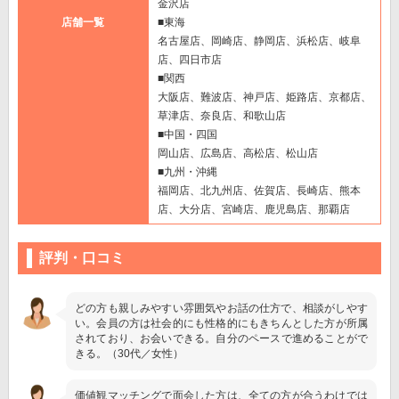
金沢店
店舗一覧
■東海
名古屋店、岡崎店、静岡店、浜松店、岐阜
店、四日市店
■関西
大阪店、難波店、神戸店、姫路店、京都店、
草津店、奈良店、和歌山店
■中国・四国
岡山店、広島店、高松店、松山店
■九州・沖縄
福岡店、北九州店、佐賀店、長崎店、熊本
店、大分店、宮崎店、鹿児島店、那覇店
評判・口コミ
どの方も親しみやすい雰囲気やお話の仕方で、相談がしやす
い。会員の方は社会的にも性格的にもきちんとした方が所属
されており、お会いできる。自分のペースで進めることがで
きる。（30代／女性）
価値観マッチングで面会した方は、全ての方が合うわけでは