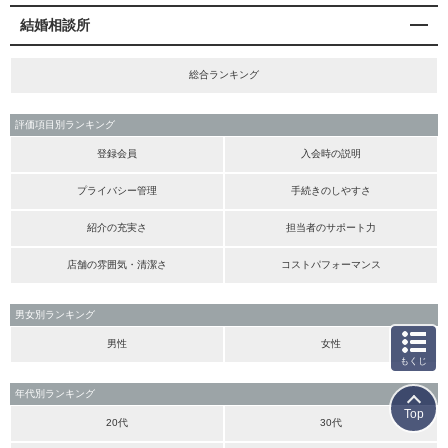
結婚相談所
総合ランキング
評価項目別ランキング
登録会員
入会時の説明
プライバシー管理
手続きのしやすさ
紹介の充実さ
担当者のサポート力
店舗の雰囲気・清潔さ
コストパフォーマンス
男女別ランキング
男性
女性
もくじ
年代別ランキング
Top
20代
30代