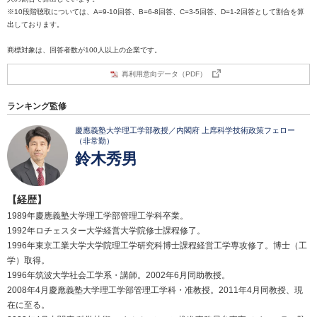
※10段階聴取については、A=9-10回答、B=6-8回答、C=3-5回答、D=1-2回答として割合を算
出しております。
商標対象は、回答者数が100人以上の企業です。
再利用意向データ（PDF）
ランキング監修
慶應義塾大学理工学部教授／内閣府 上席科学技術政策フェロー
（非常勤）
鈴木秀男
【経歴】
1989年慶應義塾大学理工学部管理工学科卒業。
1992年ロチェスター大学経営大学院修士課程修了。
1996年東京工業大学大学院理工学研究科博士課程経営工学専攻修了。博士（工
学）取得。
1996年筑波大学社会工学系・講師。2002年6月同助教授。
2008年4月慶應義塾大学理工学部管理工学科・准教授。2011年4月同教授、現
在に至る。