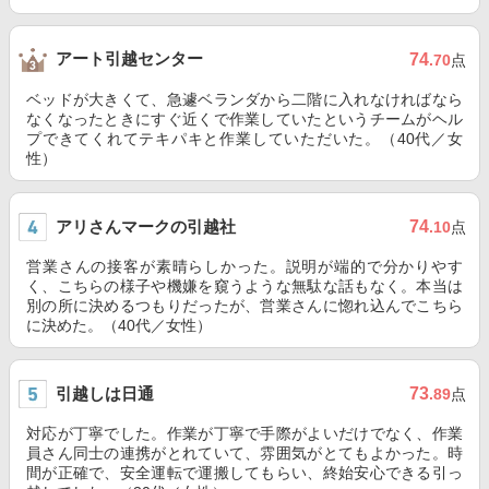
アート引越センター
74
.70
点
ベッドが大きくて、急遽ベランダから二階に入れなければなら
なくなったときにすぐ近くで作業していたというチームがヘル
プできてくれてテキパキと作業していただいた。（40代／女
性）
アリさんマークの引越社
74
.10
点
営業さんの接客が素晴らしかった。説明が端的で分かりやす
く、こちらの様子や機嫌を窺うような無駄な話もなく。本当は
別の所に決めるつもりだったが、営業さんに惚れ込んでこちら
に決めた。（40代／女性）
引越しは日通
73
.89
点
対応が丁寧でした。作業が丁寧で手際がよいだけでなく、作業
員さん同士の連携がとれていて、雰囲気がとてもよかった。時
間が正確で、安全運転で運搬してもらい、終始安心できる引っ