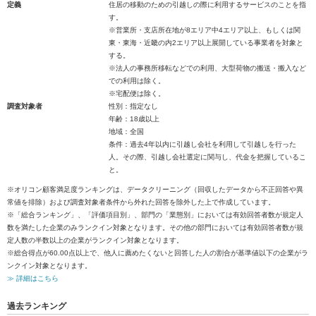
定義
住居の移動のための引越しの際に利用するサービスのことを指
す。
※営業所・支店所在地が8エリア中4エリア以上、もしくは関
東・東海・近畿の内2エリア以上展開している事業者を対象と
する。
※法人の事務所移転などでの利用、大型荷物の搬送・搬入など
での利用は除く。
※宅配便は除く。
調査対象者
性別：指定なし
年齢：18歳以上
地域：全国
条件：過去4年以内に引越し会社を利用して引越しを行った
人。その際、引越し会社選定に関与し、代金を把握しているこ
と。
※オリコン顧客満足度ランキングは、データクリーニング（回収したデータから不正回答や異
常値を排除）および調査対象者条件から外れた回答を除外した上で作成しています。
※「総合ランキング」、「評価項目別」、部門の「業態別」においては有効回答者数が規定人
数を満たした企業のみランクイン対象となります。その他の部門においては有効回答者数が規
定人数の半数以上の企業がランクイン対象となります。
※総合得点が60.00点以上で、他人に薦めたくないと回答した人の割合が基準値以下の企業がラ
ンクイン対象となります。
≫ 詳細はこちら
過去ランキング