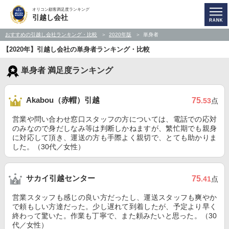
オリコン顧客満足度ランキング
引越し会社
おすすめの引越し会社ランキング・比較
2020年版
単身者
【2020年】引越し会社の単身者ランキング・比較
単身者 満足度ランキング
Akabou（赤帽）引越
75
.53
点
営業や問い合わせ窓口スタッフの方については、電話での応対
のみなので身だしなみ等は判断しかねますが、繁忙期でも親身
に対応して頂き、運送の方も手際よく親切で、とても助かりま
した。（30代／女性）
サカイ引越センター
75
.41
点
営業スタッフも感じの良い方だったし、運送スタッフも爽やか
で頼もしい方達だった。少し遅れて到着したが、予定より早く
終わって驚いた。作業も丁寧で、また頼みたいと思った。（30
代／女性）