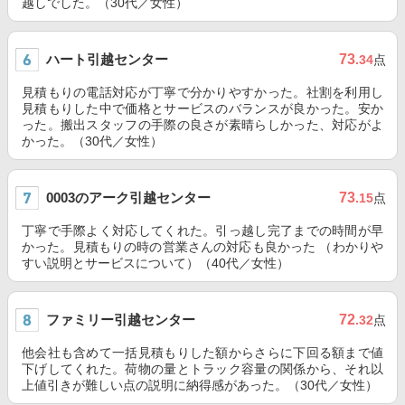
越しでした。（30代／女性）
ハート引越センター
73
.34
点
見積もりの電話対応が丁寧で分かりやすかった。社割を利用し
見積もりした中で価格とサービスのバランスが良かった。安か
った。搬出スタッフの手際の良さが素晴らしかった、対応がよ
かった。（30代／女性）
0003のアーク引越センター
73
.15
点
丁寧で手際よく対応してくれた。引っ越し完了までの時間が早
かった。見積もりの時の営業さんの対応も良かった （わかりや
すい説明とサービスについて）（40代／女性）
ファミリー引越センター
72
.32
点
他会社も含めて一括見積もりした額からさらに下回る額まで値
下げしてくれた。荷物の量とトラック容量の関係から、それ以
上値引きが難しい点の説明に納得感があった。（30代／女性）