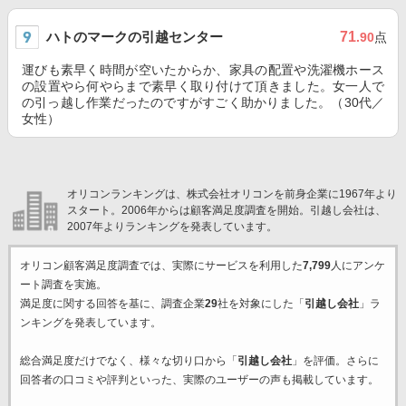
ハトのマークの引越センター
71
.90
点
運びも素早く時間が空いたからか、家具の配置や洗濯機ホース
の設置やら何やらまで素早く取り付けて頂きました。女一人で
の引っ越し作業だったのですがすごく助かりました。（30代／
女性）
オリコンランキングは、株式会社オリコンを前身企業に1967年より
スタート。2006年からは顧客満足度調査を開始。引越し会社は、
2007年よりランキングを発表しています。
オリコン顧客満足度調査では、実際にサービスを利用した
7,799
人にアンケ
ート調査を実施。
満足度に関する回答を基に、調査企業
29
社を対象にした「
引越し会社
」ラ
ンキングを発表しています。
総合満足度だけでなく、様々な切り口から「
引越し会社
」を評価。さらに
回答者の口コミや評判といった、実際のユーザーの声も掲載しています。