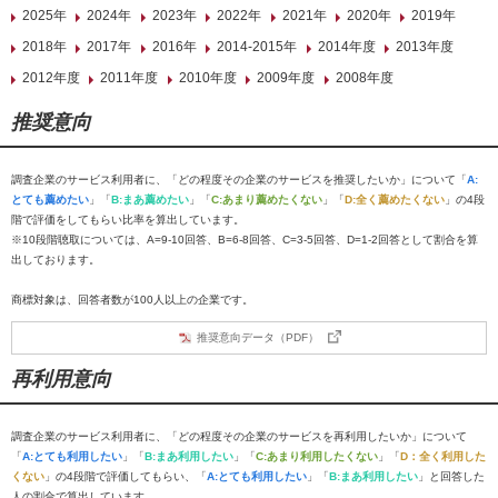
2025年
2024年
2023年
2022年
2021年
2020年
2019年
2018年
2017年
2016年
2014-2015年
2014年度
2013年度
2012年度
2011年度
2010年度
2009年度
2008年度
推奨意向
調査企業のサービス利用者に、「どの程度その企業のサービスを推奨したいか」について「
A:
とても薦めたい
」「
B:まあ薦めたい
」「
C:あまり薦めたくない
」「
D:全く薦めたくない
」の4段
階で評価をしてもらい比率を算出しています。
※10段階聴取については、A=9-10回答、B=6-8回答、C=3-5回答、D=1-2回答として割合を算
出しております。
商標対象は、回答者数が100人以上の企業です。
推奨意向データ（PDF）
再利用意向
調査企業のサービス利用者に、「どの程度その企業のサービスを再利用したいか」について
「
A:とても利用したい
」「
B:まあ利用したい
」「
C:あまり利用したくない
」「
D：全く利用した
くない
」の4段階で評価してもらい、「
A:とても利用したい
」「
B:まあ利用したい
」と回答した
人の割合で算出しています。