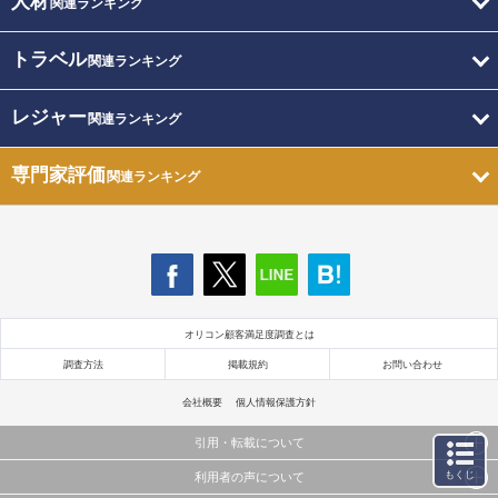
人材
関連ランキング
トラベル
関連ランキング
レジャー
関連ランキング
専門家評価
関連ランキング
オリコン顧客満足度調査とは
調査方法
掲載規約
お問い合わせ
会社概要
個人情報保護方針
引用・転載について
もくじ
利用者の声について
当サイトで公開されている情報（文字、写真、イラスト、画像データ等）及びこれらの配置・