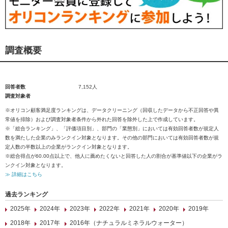
調査概要
回答者数
7,152人
調査対象者
※オリコン顧客満足度ランキングは、データクリーニング（回収したデータから不正回答や異
常値を排除）および調査対象者条件から外れた回答を除外した上で作成しています。
※「総合ランキング」、「評価項目別」、部門の「業態別」においては有効回答者数が規定人
数を満たした企業のみランクイン対象となります。その他の部門においては有効回答者数が規
定人数の半数以上の企業がランクイン対象となります。
※総合得点が60.00点以上で、他人に薦めたくないと回答した人の割合が基準値以下の企業がラ
ンクイン対象となります。
≫ 詳細はこちら
過去ランキング
2025年
2024年
2023年
2022年
2021年
2020年
2019年
2018年
2017年
2016年（ナチュラルミネラルウォーター）