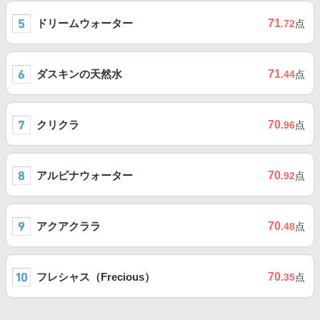
ドリームウォーター
71
.72
点
ダスキンの天然水
71
.44
点
クリクラ
70
.96
点
アルピナウォーター
70
.92
点
アクアクララ
70
.48
点
フレシャス（Frecious）
70
.35
点