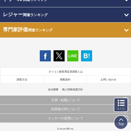
レジャー
関連ランキング
専門家評価
関連ランキング
オリコン顧客満足度調査とは
調査方法
掲載規約
お問い合わせ
会社概要
個人情報保護方針
引用・転載について
もくじ
利用者の声について
当サイトで公開されている情報（文字、写真、イラスト、画像データ等）及びこれらの配置・
編集および構造などについての著作権は株式会社oricon MEに帰属しております。
クッキーの使用について
当サイトに掲載している内容はすべてサービスの利用者が提出された見解・感想です。
これらの情報を権利者の許可なく無断転載・複製などの二次利用を行うことは固く禁じており
Top
弊社が内容について正確性を含め一切保証するものではありません。
ます。
このサイトでは Cookie を使用して、ユーザーに合わせたコンテンツや広告の表示、ソーシャル
© oricon ME inc.
弊社の見解・ 意見ではないことをご理解いただいた上でご覧ください。