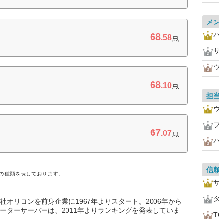
メ
68
.58
点
68
.10
点
担
フ
67
.07
点
信
の種類を表しております。
オリコンを前身企業に1967年よりスタート。2006年から
ーターサーバーは、2011年よりランキングを発表していま
T