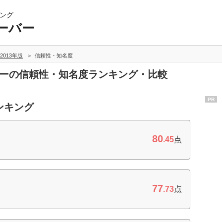
ング
ーバー
2013年版
信頼性・知名度
バーの信頼性・知名度ランキング・比較
PR
ンキング
80
.45
点
77
.73
点