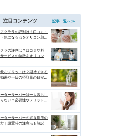
注目コンテンツ
記事一覧へ ≫
クアクララの評判は？口コミ・
・気になる点をオリコン顧...
リクラの評判は？口コミや料
・サービスの特徴をオリコン
を飲むメリットは？期待できる
効果や一日の摂取量の目安...
ォーターサーバーは一人暮らし
らない？必要性やメリット...
ォーターサーバーの置き場所の
め方｜設置時の注意点も解説