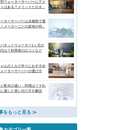
水型ウォーターサーバーにデメ
トはある？メリットとおす...
ォーターサーバーは水種類で選
！メーカーごとの産地や特...
ャパネットウォーター1ヶ月の
気代は？利用者の口コミなど
ちゃんのミルク作りにおすすめ
ウォーターサーバーの選び方
水と軟水の違い・特徴は？それ
れに適した使い分け方を解説
事をもっと見る ≫
集カテゴリ一覧