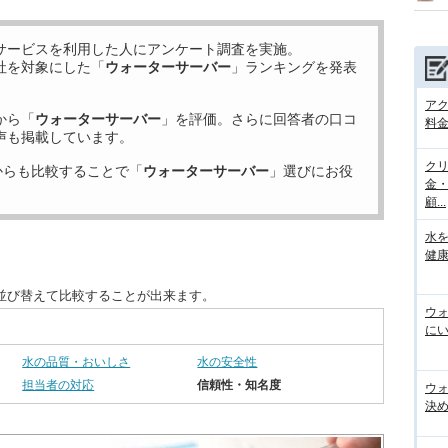
サービスを利用した
人にアンケート調査を実施。
社を対象にした「
ウォーターサーバー
」ランキングを発表
ア
から「
ウォーターサーバー
」を評価。さらに回答者の口コ
料金
声も掲載しています。
ク
からも比較することで「
ウォーターサーバー
」選びにお役
金
顧...
水
健康
並び替えて比較することが出来ます。
ウ
にい
水の品質・おいしさ
水の安全性
担当者の対応
信頼性・知名度
ウ
決