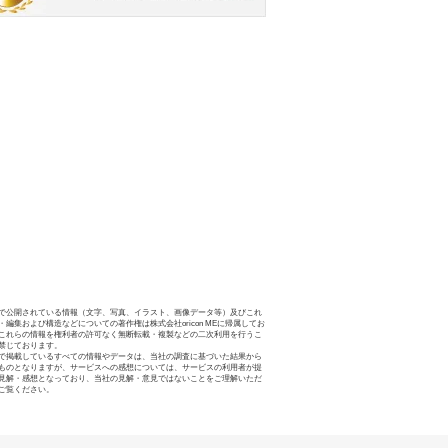
で公開されている情報（文字、写真、イラスト、画像データ等）及びこれ
・編集および構造などについての著作権は株式会社oricon MEに帰属してお
これらの情報を権利者の許可なく無断転載・複製などの二次利用を行うこ
禁じております。
で掲載しているすべての情報やデータは、当社の調査に基づいた結果から
ものとなりますが、サービスへの感想については、サービスの利用者が提
見解・感想となっており、当社の見解・意見ではないことをご理解いただ
ご覧ください。