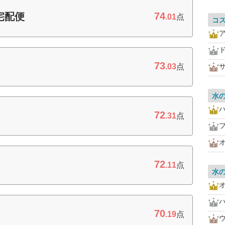
74
宅配便
.01
点
コ
73
.03
点
水
72
.31
点
フ
72
.11
点
水
70
.19
点