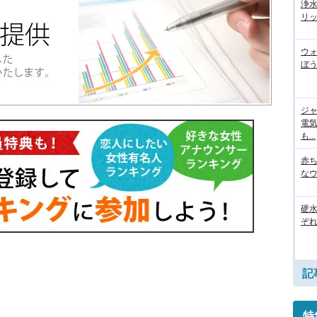
浄
リッ
ウ
ぼう
ジ
電
も...
赤
な
硬
ぞ
記
特