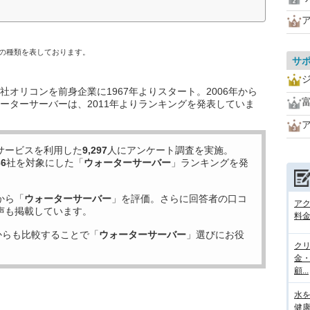
の種類を表しております。
サ
オリコンを前身企業に1967年よりスタート。2006年から
ーターサーバーは、2011年よりランキングを発表していま
サービスを利用した
9,297
人にアンケート調査を実施。
36
社を対象にした「
ウォーターサーバー
」ランキングを発
から「
ウォーターサーバー
」を評価。さらに回答者の口コ
ア
声も掲載しています。
料金
からも比較することで「
ウォーターサーバー
」選びにお役
ク
金
顧...
水
健康