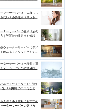
ォーターサーバーは一人暮らし
らない？必要性やメリット...
ォーターサーバーの置き場所の
め方｜設置時の注意点も解説
水型ウォーターサーバーにデメ
トはある？メリットとおす...
ォーターサーバーは水種類で選
！メーカーごとの産地や特...
ャパネットウォーター1ヶ月の
気代は？利用者の口コミなど
ちゃんのミルク作りにおすすめ
ウォーターサーバーの選び方