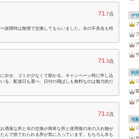
71
.7
点
デ
バー故障時は無償で交換してもらいました。水の不具合も特
71
ー
.3
点
利
ルに出せ、ゴミが少なくて助かる。キャンペーン時に申し込
でいる。配達日も選べ、日付の飛ばしも無料なのは魅力的だ
71
.2
点
宅
でお洒落な所と水の交換が簡単な所と使用後の水の入れ物が
たたんで捨てれられる所が気に入っています。もちろん水も