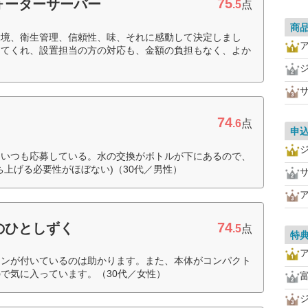
75
ォーターサーバー
.5
点
商
環境、衛生管理、信頼性、味、それに感動して決定しまし
してくれ、設置担当の方の対応も、金額の負担もなく、よか
74
.6
点
申
、いつも応募している。水の交換がボトルが下にあるので、
ち上げる必要性がほぼない)（30代／男性）
74
のひとしずく
.5
点
特
タンが付いているのは助かります。また、本体がコンパクト
で気に入っています。（30代／女性）