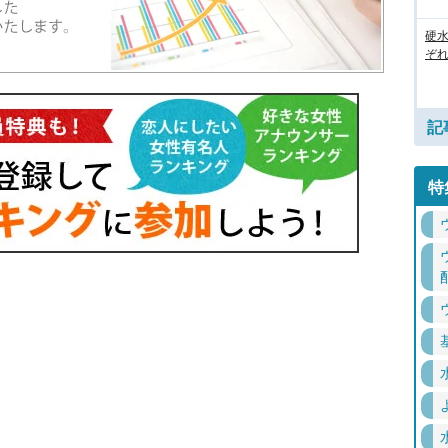
硬
ぞ
記
特