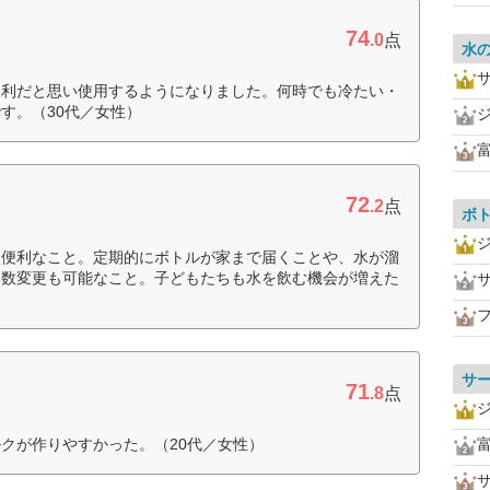
74
.0
点
水
便利だと思い使用するようになりました。何時でも冷たい・
す。（30代／女性）
72
.2
点
ボ
て便利なこと。定期的にボトルが家まで届くことや、水が溜
本数変更も可能なこと。子どもたちも水を飲む機会が増えた
サ
71
.8
点
クが作りやすかった。（20代／女性）