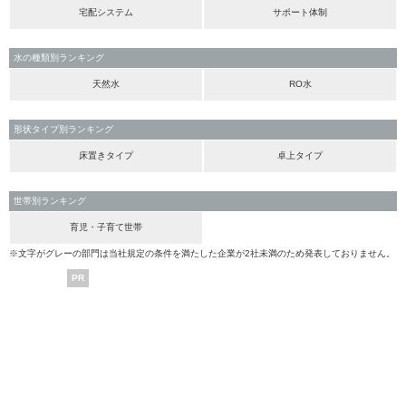
宅配システム
サポート体制
水の種類別ランキング
天然水
RO水
形状タイプ別ランキング
床置きタイプ
卓上タイプ
世帯別ランキング
育児・子育て世帯
※文字がグレーの部門は当社規定の条件を満たした企業が2社未満のため発表しておりません。
PR