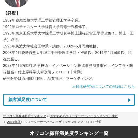
【経歴】
1989年慶應義塾大学理工学部管理工学科卒業。
1992年ロチェスター大学経営大学院修士課程修了。
1996年東京工業大学大学院理工学研究科博士課程経営工学専攻修了。博士（工
学）取得。
1996年筑波大学社会工学系・講師。2002年6月同助教授。
2008年4月慶應義塾大学理工学部管理工学科・准教授。2011年4月同教授、現
在に至る。
2023年4月内閣府 科学技術・イノベーション推進事務局参事官（インフラ・防
災担当）付上席科学技術政策フェロー（非常勤）
研究分野は応用統計解析、品質管理、マーケティング。
≫鈴木研究室についての詳細はこちら
顧客満足度について
オリコン顧客満足度ランキング
おすすめのウォーターサーバーランキング・比較
2021年版
ウォーターサーバーのデザインランキング・口コミ情報
オリコン顧客満足度
ランキング一覧