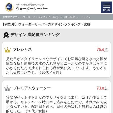
オリコン顧客満足度ランキング
ウォーターサーバー
おすすめのウォーターサーバーランキング・比較
2021年版
デザイン
【2021年】ウォーターサーバーのデザインランキング・比較
デザイン 満足度ランキング
フレシャス
75
.0
点
見た目がスタイリッシュなデザインでお洒落な所と水の交換が
簡単な所と使用後の水の入れ物がビニールなのでかさばらずに
小さくたたんで捨てれられる所が気に入っています。もちろん
水も美味しいです。（30代／女性）
プレミアムウォーター
73
.8
点
容器がペットボトルなのでリサイクルに出せ、ゴミが少なくて
助かる。キャンペーン時に申し込みをしたので、水代のみで安
く済んでいる。配達日も選べ、日付の飛ばしも無料なのは魅力
的だった。（20代／女性）