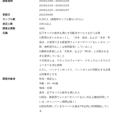
調査期間
2020/12/09～2020/12/18
2019/12/18～2019/12/25
2018/12/20～2019/01/07
更新日
2021/05/06
サンプル数
9,297人（調査時サンプル数11,471人）
規定人数
100人以上
調査企業数
36社
定義
以下すべての条件を満たす宅配水サービスを行う企業
1)専用のボトルをセットし、「冷水・温水」および「冷水・常
温水」が使用できる家庭用ウォーターサーバーをレンタル（一
部、無料貸与もしくは有料販売）していること
2)農林水産省による「天然水」および「RO水」と分類される
水を提供していること
※天然水とは、ナチュラルウォーター、ナチュラルミネラルウ
ォーターを含む総称
ただし、バックインボックス、ペットボトルの宅配をする企業
は対象外とする
調査対象者
性別：指定なし
年齢：20～84歳
地域：全国
条件：以下すべての条件を満たす人
1)現在、家庭用ウォーターサーバーを2ヶ月以上継続利用して
いる（キャンペーン期間は除く）
2)現在利用しているサーバーを過去7年以内に利用開始してい
る