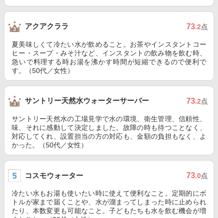
アクアクララ
73
.2
点
夏美味しくて冷たい水が飲めること。お茶やインスタントコー
ヒー・スープ・みそ汁など、インスタントの飲み物を飲む時、
急いで料理する時お湯を沸かす時間が短縮できるので便利で
す。（50代／女性）
サントリー天然水ウォーターサーバー
73
.2
点
サントリー天然水の工場見学で水の環境、衛生管理、信頼性、
味、それに感動して決定しました。故障の時も待つことなく、
対応してくれ、設置担当の方の対応も、金額の負担もなく、よ
かった。（50代／女性）
コスモウォーター
73
.0
点
冷たい水もお湯も使いたい時に使えて便利なこと。定期的にボ
トルが家まで届くことや、水が溜まってしまった時に止められ
たり、本数変更も可能なこと。子どもたちも水を飲む機会が増