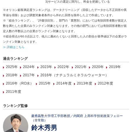
3)サービスの選定に関与し、料金を把握している
※オリコン顧客満足度ランキングは、データクリーニング（回収したデータから不正回答や異
常値を排除）および調査対象者条件から外れた回答を除外した上で作成しています。
※「総合ランキング」、「評価項目別」、部門の「業態別」においては有効回答者数が規定人
数を満たした企業のみランクイン対象となります。その他の部門においては有効回答者数が規
定人数の半数以上の企業がランクイン対象となります。
※総合得点が60.0点以上で、他人に薦めたくないと回答した人の割合が基準値以下の企業がラ
ンクイン対象となります。
≫ 詳細はこちら
過去ランキング
2025年
2024年
2023年
2022年
2021年
2020年
2019年
2018年
2017年
2016年（ナチュラルミネラルウォーター）
2016年（RO水）
2015年
2014年度
2013年度
2012年度
2011年度
ランキング監修
慶應義塾大学理工学部教授／内閣府 上席科学技術政策フェロー
（非常勤）
鈴木秀男