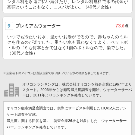
ンタル料を永遠に払い続けたり、レンタル料無料で水の代金が
高額ということもなく、コスパがよい。（40代／女性）
プレミアムウォーター
73
.8
点
いつでも冷たいお水、温かいお湯がでるので、赤ちゃんのミル
クを作るのが楽でした。重たい水も買わなくてよく、ペットボ
トルのゴミも何本とかではなく1個のボトルなので、楽でした。
（30代／女性）
※企業名下のアイコンは当該企業で取り扱っている水の種類を表しております。
オリコンランキングは、株式会社オリコンを前身企業に1967年より
スタート。2006年からは顧客満足度調査を開始。ウォーターサーバ
ーは、2011年よりランキングを発表しています。
オリコン顧客満足度調査では、実際にサービスを利用した
10,412
人にアン
ケート調査を実施。
満足度に関する回答を基に、調査企業
26
社を対象にした「
ウォーターサー
バー
」ランキングを発表しています。