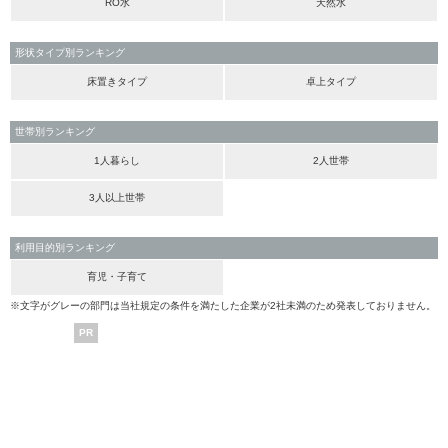
RO水
天然水
形状タイプ別ランキング
床置きタイプ
卓上タイプ
世帯別ランキング
1人暮らし
2人世帯
3人以上世帯
利用目的別ランキング
育児・子育て
※文字がグレーの部門は当社規定の条件を満たした企業が2社未満のため発表しておりません。
PR