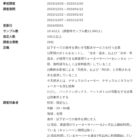
事前調査
2023/10/26～2023/12/20
調査期間
2023/12/21～2024/01/12
2022/12/22～2023/01/10
2021/12/07～2021/12/15
更新日
2024/05/01
サンプル数
10,412人（調査時サンプル数11,693人）
規定人数
100人以上
調査企業数
26社
定義
以下すべての条件を満たす宅配水サービスを行う企業
1)専用のボトルをセットし、「冷水・温水」および「冷水・常
温水」が使用できる家庭用ウォーターサーバーをレンタル（一
部、無料貸与もしくは有料販売）していること
2)農林水産省による「天然水」および「RO水」と分類される
水を提供していること
※天然水とは、ナチュラルウォーター、ナチュラルミネラルウ
ォーターを含む総称
ただし、バックインボックス、ペットボトルの宅配をする企業
は対象外とする
調査対象者
性別：指定なし
年齢：20～84歳
地域：全国
条件：以下すべての条件を満たす人
1) 現在、家庭用のウォーターサーバーを2ヶ月以上継続利用し
ている（キャンペーン期間は除く）
2) 現在利用しているサーバーを過去7年以内に利用開始してい