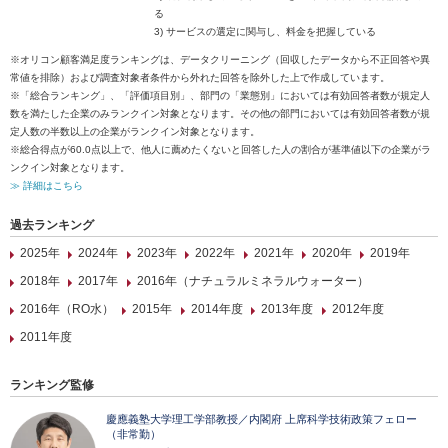
る
3) サービスの選定に関与し、料金を把握している
※オリコン顧客満足度ランキングは、データクリーニング（回収したデータから不正回答や異
常値を排除）および調査対象者条件から外れた回答を除外した上で作成しています。
※「総合ランキング」、「評価項目別」、部門の「業態別」においては有効回答者数が規定人
数を満たした企業のみランクイン対象となります。その他の部門においては有効回答者数が規
定人数の半数以上の企業がランクイン対象となります。
※総合得点が60.0点以上で、他人に薦めたくないと回答した人の割合が基準値以下の企業がラ
ンクイン対象となります。
≫ 詳細はこちら
過去ランキング
2025年
2024年
2023年
2022年
2021年
2020年
2019年
2018年
2017年
2016年（ナチュラルミネラルウォーター）
2016年（RO水）
2015年
2014年度
2013年度
2012年度
2011年度
ランキング監修
慶應義塾大学理工学部教授／内閣府 上席科学技術政策フェロー
（非常勤）