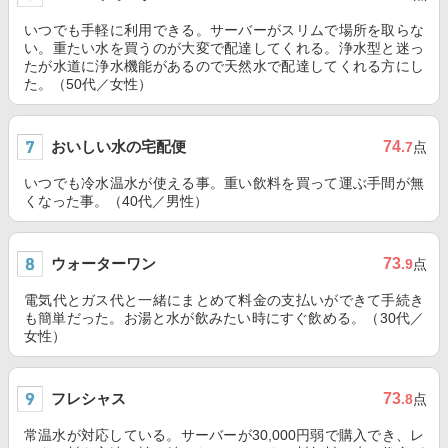
いつでも手軽に利用できる。サーバーがスリムで場所を取らな
い。重たい水を買うのが大変で配達してくれる。浄水型と迷っ
たが水道に浄水機能があるので天然水で配達してくれる方にし
た。（50代／女性）
おいしい水の宅配便
74
.7
点
いつでも冷水温水が使える事。重い飲料を買って運ぶ手間が無
くなった事。（40代／男性）
ウォーターワン
73
.9
点
電気代とガス代と一緒にまとめて料金の支払いができて手続き
も簡単だった。お湯と水が飲みたい時にすぐ飲める。（30代／
女性）
フレシャス
73
.8
点
常温水が対応している。サーバーが30,000円弱で購入でき、レ