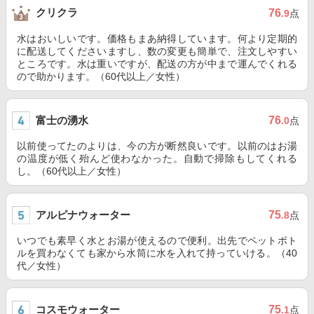
クリクラ
76
.9
点
水はおいしいです。価格もまあ納得しています。何より定期的
に配送してくださいますし、数の変更も簡単で、注文しやすい
ところです。水は重いですが、配送の方が中まで運んでくれる
ので助かります。（60代以上／女性）
富士の湧水
76
.0
点
以前使ってたのよりは、今の方が断然良いです。以前のはお湯
の温度が低く殆んど使わなかった。自動で掃除もしてくれる
し。（60代以上／女性）
アルピナウォーター
75
.8
点
いつでも素早く水とお湯が使えるので便利。出先でペットボト
ルを買わなくても家から水筒に水を入れて持っていける。（40
代／女性）
コスモウォーター
75
.1
点