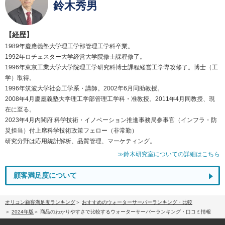
鈴木秀男
【経歴】
1989年慶應義塾大学理工学部管理工学科卒業。
1992年ロチェスター大学経営大学院修士課程修了。
1996年東京工業大学大学院理工学研究科博士課程経営工学専攻修了。博士（工
学）取得。
1996年筑波大学社会工学系・講師。2002年6月同助教授。
2008年4月慶應義塾大学理工学部管理工学科・准教授。2011年4月同教授、現
在に至る。
2023年4月内閣府 科学技術・イノベーション推進事務局参事官（インフラ・防
災担当）付上席科学技術政策フェロー（非常勤）
研究分野は応用統計解析、品質管理、マーケティング。
≫鈴木研究室についての詳細はこちら
顧客満足度について
オリコン顧客満足度ランキング
おすすめのウォーターサーバーランキング・比較
2024年版
商品のわかりやすさで比較するウォーターサーバーランキング・口コミ情報