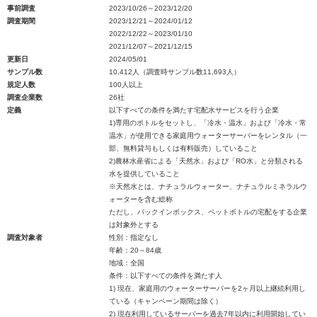
事前調査
2023/10/26～2023/12/20
調査期間
2023/12/21～2024/01/12
2022/12/22～2023/01/10
2021/12/07～2021/12/15
更新日
2024/05/01
サンプル数
10,412人（調査時サンプル数11,693人）
規定人数
100人以上
調査企業数
26社
定義
以下すべての条件を満たす宅配水サービスを行う企業
1)専用のボトルをセットし、「冷水・温水」および「冷水・常
温水」が使用できる家庭用ウォーターサーバーをレンタル（一
部、無料貸与もしくは有料販売）していること
2)農林水産省による「天然水」および「RO水」と分類される
水を提供していること
※天然水とは、ナチュラルウォーター、ナチュラルミネラルウ
ォーターを含む総称
ただし、バックインボックス、ペットボトルの宅配をする企業
は対象外とする
調査対象者
性別：指定なし
年齢：20～84歳
地域：全国
条件：以下すべての条件を満たす人
1) 現在、家庭用のウォーターサーバーを2ヶ月以上継続利用し
ている（キャンペーン期間は除く）
2) 現在利用しているサーバーを過去7年以内に利用開始してい