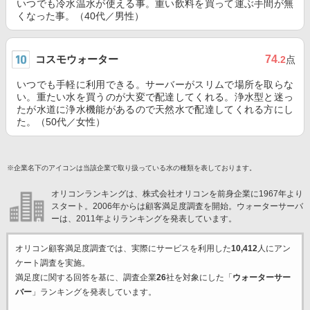
いつでも冷水温水が使える事。重い飲料を買って運ぶ手間が無
くなった事。（40代／男性）
コスモウォーター
74
.2
点
いつでも手軽に利用できる。サーバーがスリムで場所を取らな
い。重たい水を買うのが大変で配達してくれる。浄水型と迷っ
たが水道に浄水機能があるので天然水で配達してくれる方にし
た。（50代／女性）
※企業名下のアイコンは当該企業で取り扱っている水の種類を表しております。
オリコンランキングは、株式会社オリコンを前身企業に1967年より
スタート。2006年からは顧客満足度調査を開始。ウォーターサーバ
ーは、2011年よりランキングを発表しています。
オリコン顧客満足度調査では、実際にサービスを利用した
10,412
人にアン
ケート調査を実施。
満足度に関する回答を基に、調査企業
26
社を対象にした「
ウォーターサー
バー
」ランキングを発表しています。