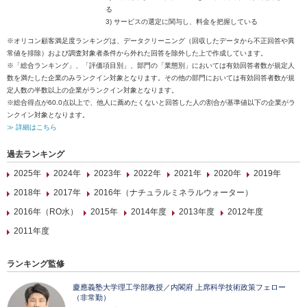
る
3) サービスの選定に関与し、料金を把握している
※オリコン顧客満足度ランキングは、データクリーニング（回収したデータから不正回答や異
常値を排除）および調査対象者条件から外れた回答を除外した上で作成しています。
※「総合ランキング」、「評価項目別」、部門の「業態別」においては有効回答者数が規定人
数を満たした企業のみランクイン対象となります。その他の部門においては有効回答者数が規
定人数の半数以上の企業がランクイン対象となります。
※総合得点が60.0点以上で、他人に薦めたくないと回答した人の割合が基準値以下の企業がラ
ンクイン対象となります。
≫ 詳細はこちら
過去ランキング
2025年
2024年
2023年
2022年
2021年
2020年
2019年
2018年
2017年
2016年（ナチュラルミネラルウォーター）
2016年（RO水）
2015年
2014年度
2013年度
2012年度
2011年度
ランキング監修
慶應義塾大学理工学部教授／内閣府 上席科学技術政策フェロー
（非常勤）