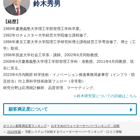
鈴木秀男
【経歴】
1989年慶應義塾大学理工学部管理工学科卒業。
1992年ロチェスター大学経営大学院修士課程修了。
1996年東京工業大学大学院理工学研究科博士課程経営工学専攻修了。博士（工
学）取得。
1996年筑波大学社会工学系・講師。2002年6月同助教授。
2008年4月慶應義塾大学理工学部管理工学科・准教授。2011年4月同教授、現
在に至る。
2023年4月内閣府 科学技術・イノベーション推進事務局参事官（インフラ・防
災担当）付上席科学技術政策フェロー（非常勤）
研究分野は応用統計解析、品質管理、マーケティング。
≫鈴木研究室についての詳細はこちら
顧客満足度について
オリコン顧客満足度ランキング
おすすめのウォーターサーバーランキング・比較
2024年版
宅配システムで比較するウォーターサーバーランキング・口コミ情報