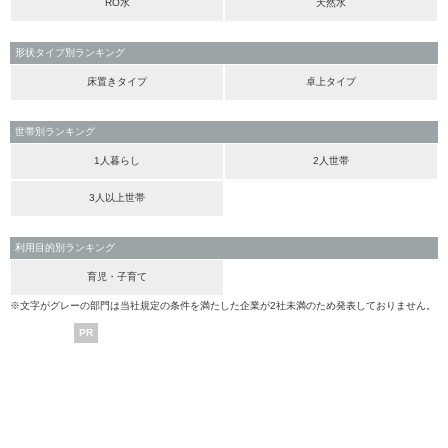
RO水
天然水
形状タイプ別ランキング
床置きタイプ
卓上タイプ
世帯別ランキング
1人暮らし
2人世帯
3人以上世帯
利用目的別ランキング
育児・子育て
※文字がグレーの部門は当社規定の条件を満たした企業が2社未満のため発表しておりません。
PR