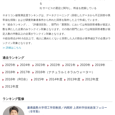
る
3) サービスの選定に関与し、料金を把握している
※オリコン顧客満足度ランキングは、データクリーニング（回収したデータから不正回答や異
常値を排除）および調査対象者条件から外れた回答を除外した上で作成しています。
※「総合ランキング」、「評価項目別」、部門の「業態別」においては有効回答者数が規定人
数を満たした企業のみランクイン対象となります。その他の部門においては有効回答者数が規
定人数の半数以上の企業がランクイン対象となります。
※総合得点が60.0点以上で、他人に薦めたくないと回答した人の割合が基準値以下の企業がラ
ンクイン対象となります。
≫ 詳細はこちら
過去ランキング
2025年
2024年
2023年
2022年
2021年
2020年
2019年
2018年
2017年
2016年（ナチュラルミネラルウォーター）
2016年（RO水）
2015年
2014年度
2013年度
2012年度
2011年度
ランキング監修
慶應義塾大学理工学部教授／内閣府 上席科学技術政策フェロー
（非常勤）