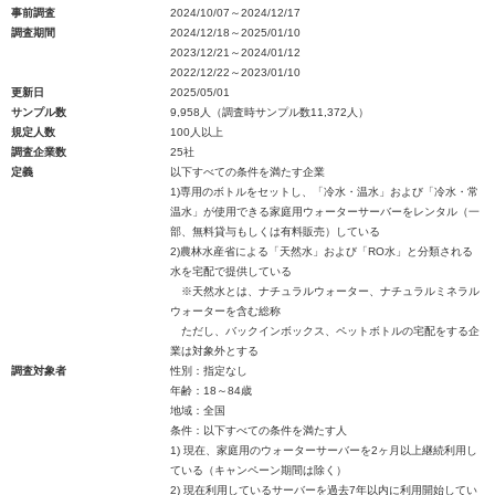
事前調査
2024/10/07～2024/12/17
調査期間
2024/12/18～2025/01/10
2023/12/21～2024/01/12
2022/12/22～2023/01/10
更新日
2025/05/01
サンプル数
9,958人（調査時サンプル数11,372人）
規定人数
100人以上
調査企業数
25社
定義
以下すべての条件を満たす企業
1)専用のボトルをセットし、「冷水・温水」および「冷水・常
温水」が使用できる家庭用ウォーターサーバーをレンタル（一
部、無料貸与もしくは有料販売）している
2)農林水産省による「天然水」および「RO水」と分類される
水を宅配で提供している
※天然水とは、ナチュラルウォーター、ナチュラルミネラル
ウォーターを含む総称
ただし、バックインボックス、ペットボトルの宅配をする企
業は対象外とする
調査対象者
性別：指定なし
年齢：18～84歳
地域：全国
条件：以下すべての条件を満たす人
1) 現在、家庭用のウォーターサーバーを2ヶ月以上継続利用し
ている（キャンペーン期間は除く）
2) 現在利用しているサーバーを過去7年以内に利用開始してい