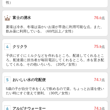
性）
富士の湧水
76
.0
点
夏場は冷水、冬場は温かいお湯が早急に利用可能な点。また、
飲み薬に利用している。（60代以上／女性）
クリクラ
75
.9
点
子供にすぐにミルクなどを作れるところ。配達してくれるとこ
ろ。配達週に担当者が毎回電話してくれるところ。水を置き配
してくれる、その他いろいろ。（20代／女性）
おいしい水の宅配便
74
.7
点
5歳の子が自分で水をくんで飲めるので楽。ちょっとお湯を使い
たい時にすぐ使えて便利。（30代／女性）
アルピナウォーター
74
.3
点