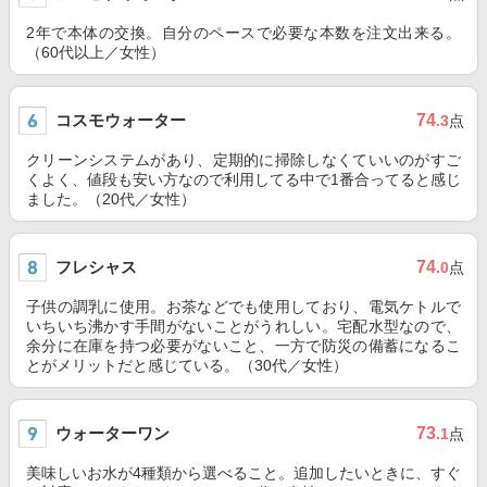
2年で本体の交換。自分のペースで必要な本数を注文出来る。
（60代以上／女性）
コスモウォーター
74
.3
点
クリーンシステムがあり、定期的に掃除しなくていいのがすご
くよく、値段も安い方なので利用してる中で1番合ってると感じ
ました。（20代／女性）
フレシャス
74
.0
点
子供の調乳に使用。お茶などでも使用しており、電気ケトルで
いちいち沸かす手間がないことがうれしい。宅配水型なので、
余分に在庫を持つ必要がないこと、一方で防災の備蓄になるこ
とがメリットだと感じている。（30代／女性）
ウォーターワン
73
.1
点
美味しいお水が4種類から選べること。追加したいときに、すぐ