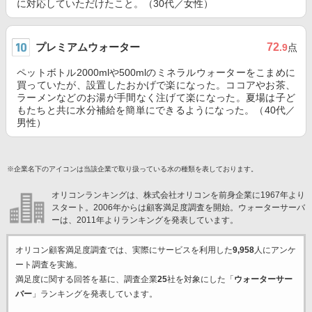
に対応していただけたこと。（30代／女性）
プレミアムウォーター
72
.9
点
ペットボトル2000mlや500mlのミネラルウォーターをこまめに
買っていたが、設置したおかげで楽になった。ココアやお茶、
ラーメンなどのお湯が手間なく注げて楽になった。夏場は子ど
もたちと共に水分補給を簡単にできるようになった。（40代／
男性）
※企業名下のアイコンは当該企業で取り扱っている水の種類を表しております。
オリコンランキングは、株式会社オリコンを前身企業に1967年より
スタート。2006年からは顧客満足度調査を開始。ウォーターサーバ
ーは、2011年よりランキングを発表しています。
オリコン顧客満足度調査では、実際にサービスを利用した
9,958
人にアンケ
ート調査を実施。
満足度に関する回答を基に、調査企業
25
社を対象にした「
ウォーターサー
バー
」ランキングを発表しています。