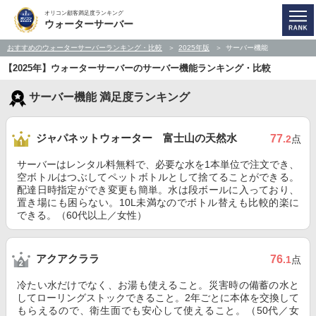
オリコン顧客満足度ランキング
ウォーターサーバー
おすすめのウォーターサーバーランキング・比較
2025年版
サーバー機能
【2025年】ウォーターサーバーのサーバー機能ランキング・比較
サーバー機能 満足度ランキング
ジャパネットウォーター 富士山の天然水
77
.2
点
サーバーはレンタル料無料で、必要な水を1本単位で注文でき、
空ボトルはつぶしてペットボトルとして捨てることができる。
配達日時指定ができ変更も簡単。水は段ボールに入っており、
置き場にも困らない。10L未満なのでボトル替えも比較的楽に
できる。（60代以上／女性）
アクアクララ
76
.1
点
冷たい水だけでなく、お湯も使えること。災害時の備蓄の水と
してローリングストックできること。2年ごとに本体を交換して
もらえるので、衛生面でも安心して使えること。（50代／女