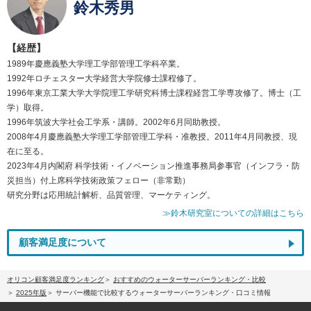
鈴木秀男
【経歴】
1989年慶應義塾大学理工学部管理工学科卒業。
1992年ロチェスター大学経営大学院修士課程修了。
1996年東京工業大学大学院理工学研究科博士課程経営工学専攻修了。博士（工
学）取得。
1996年筑波大学社会工学系・講師。2002年6月同助教授。
2008年4月慶應義塾大学理工学部管理工学科・准教授。2011年4月同教授、現
在に至る。
2023年4月内閣府 科学技術・イノベーション推進事務局参事官（インフラ・防
災担当）付上席科学技術政策フェロー（非常勤）
研究分野は応用統計解析、品質管理、マーケティング。
≫鈴木研究室についての詳細はこちら
顧客満足度について
オリコン顧客満足度ランキング
おすすめのウォーターサーバーランキング・比較
2025年版
サーバー機能で比較するウォーターサーバーランキング・口コミ情報