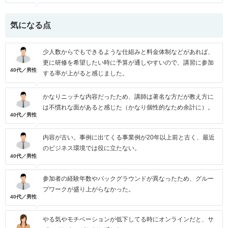
気になる点
少人数からでもできるような仕組みと料金体制などがあれば、
更に研修を希望したい時に予算が通しやすいので、講習に参加
40代／男性
する率が上がると感じました。
かなりニッチな内容だったため、講師は著名な方だが教え方に
は不慣れな面があると感じた（かなり個性的なため余計に）。
40代／男性
内容が古い。事例に出てくる事業例が20年以上前と古く、最近
のビジネス環境では役に立たない。
40代／男性
参加者の経験年数やバックグラウンドが異なったため、グルー
プワークが盛り上がらなかった。
40代／男性
やる気やモチベーションが低下してる時にオンラインだと、サ