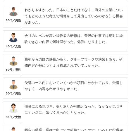
わかりやすかった。日本のことだけでなく、海外の企業につい
てもどのような考えで研修をして見出しているのかを知る機会
30代／男性
があった。
会社のレベルが高い経験者の研修は、普段の仕事では絶対に経
験できない内容で興味深かった。勉強になりました。
40代／女性
最初から講師の熱量が高く、グループワークや演習もあり、研
修内容が身につくよう構成されていてよかった。
50代／男性
受講コース内においていくつかの項目に分かれており、受講し
やすく、内容もわかりやすかった。
50代／男性
研修による気づき。振り返りが可能となった。なかなか気づき
にくい点に、気づくきっかけとなった。
50代／女性
幅広い職業・業種に向けての研修だったので、いろんな役職や