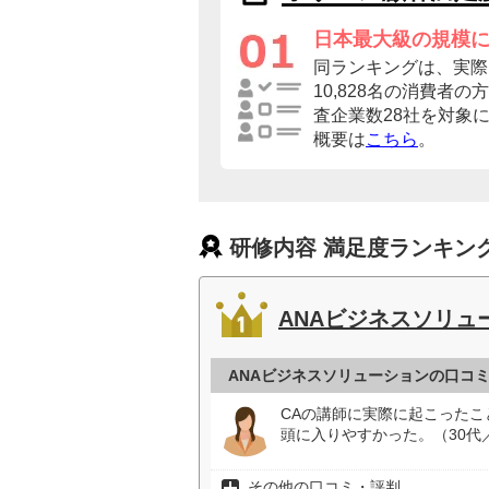
日本最大級の規模
同ランキングは、実際
10,828名の消費者
査企業数28社を対象
概要は
こちら
。
研修内容 満足度ランキン
ANAビジネスソリュ
ANAビジネスソリューションの口コ
CAの講師に実際に起こった
頭に入りやすかった。（30代
その他の口コミ・評判