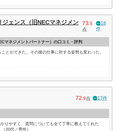
リジェンス（旧NECマネジメン
73
18
.5
件
点
NECマネジメントパートナー）の口コミ・評判
ることができた。その後の仕事に対する姿勢も変わった。
72
17件
.9
点
わかりやすく、質問についても全て丁寧に教えてくれた
（20代／男性）