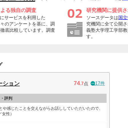
による独自の調査
研究機関に提供さ
にサービスを利用した
ソースデータは
国立
の方々のアンケートを基に、調
究機関に全て公開さ
に徹底比較しています。調査
義塾大学理工学部教
す。
グ
74
ーション
17件
.7
点
ミ・評判
ことや感じたことを交えながらお話ししていただいたので、
／女性）