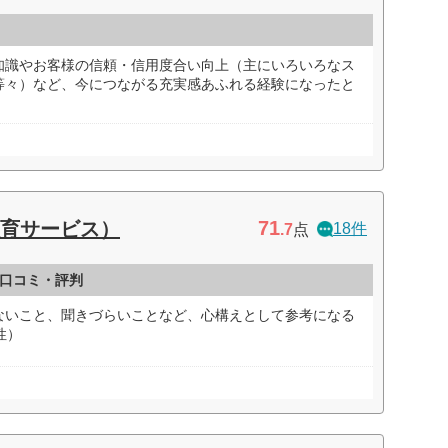
知識やお客様の信頼・信用度合い向上（主にいろいろなス
等々）など、今につながる充実感あふれる経験になったと
）
71
教育サービス）
18件
.7
点
の口コミ・評判
ないこと、聞きづらいことなど、心構えとして参考になる
性）