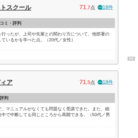
71
ントスクール
18件
.7
点
コミ・評判
を行ったが、上司や先輩との関わり方について、他部署の
ているかを学べた点。（20代／女性）
PR
71
ディア
18件
.5
点
評判
で、マニュアルがなくても問題なく受講できた。また、細
途中で中断しても同じところから再開できる。（50代／男