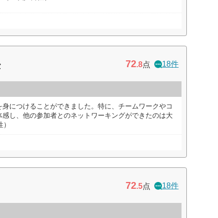
72
ル
18件
.8
点
を身につけることができました。特に、チームワークやコ
体感し、他の参加者とのネットワーキングができたのは大
性）
72
18件
.5
点