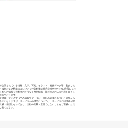
で公開されている情報（文字、写真、イラスト、画像データ等）及びこれ
・編集および構造などについての著作権は株式会社oricon MEに帰属してお
これらの情報を権利者の許可なく無断転載・複製などの二次利用を行うこ
禁じております。
で掲載しているすべての情報やデータは、当社の調査に基づいた結果から
ものとなりますが、サービスへの感想については、サービスの利用者が提
見解・感想となっており、当社の見解・意見ではないことをご理解いただ
ご覧ください。