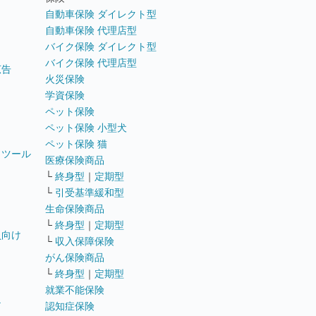
自動車保険 ダイレクト型
自動車保険 代理店型
バイク保険 ダイレクト型
バイク保険 代理店型
広告
火災保険
学資保険
ペット保険
ペット保険 小型犬
ペット保険 猫
トツール
医療保険商品
└
終身型
｜
定期型
└
引受基準緩和型
生命保険商品
└
終身型
｜
定期型
員向け
└
収入保障保険
がん保険商品
└
終身型
｜
定期型
就業不能保険
テ
認知症保険