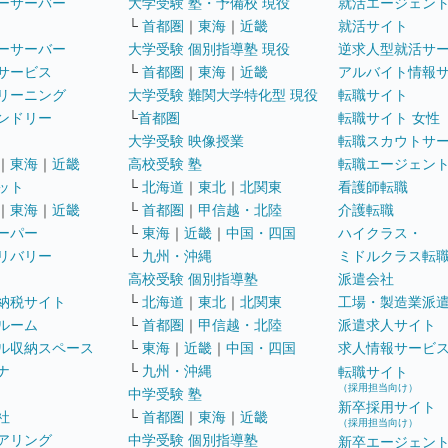
ーサーバー
大学受験 塾・予備校 現役
就活エージェン
└
首都圏
｜
東海
｜
近畿
就活サイト
ーサーバー
大学受験 個別指導塾 現役
逆求人型就活サ
サービス
└
首都圏
｜
東海
｜
近畿
アルバイト情報
リーニング
大学受験 難関大学特化型 現役
転職サイト
ンドリー
└
首都圏
転職サイト 女性
大学受験 映像授業
転職スカウトサ
｜
東海
｜
近畿
高校受験 塾
転職エージェン
ット
└
北海道
｜
東北
｜
北関東
看護師転職
｜
東海
｜
近畿
└
首都圏
｜
甲信越・北陸
介護転職
ーパー
└
東海
｜
近畿
｜
中国・四国
ハイクラス・
リバリー
└
九州・沖縄
ミドルクラス転
高校受験 個別指導塾
派遣会社
納税サイト
└
北海道
｜
東北
｜
北関東
工場・製造業派
ルーム
└
首都圏
｜
甲信越・北陸
派遣求人サイト
ル収納スペース
└
東海
｜
近畿
｜
中国・四国
求人情報サービ
ナ
└
九州・沖縄
転職サイト
（採用担当向け）
中学受験 塾
新卒採用サイト
社
└
首都圏
｜
東海
｜
近畿
（採用担当向け）
アリング
中学受験 個別指導塾
新卒エージェン