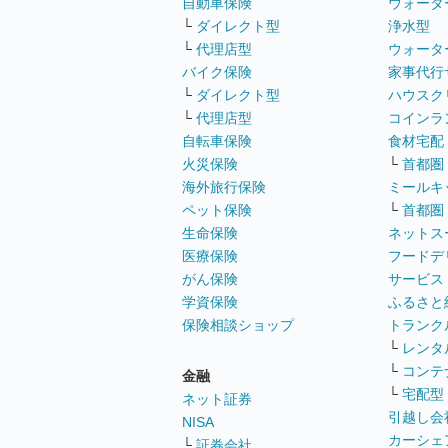
自動車保険
ウォータ
└
ダイレクト型
浄水型
└
代理店型
ウォータ
バイク保険
家事代行
└
ダイレクト型
ハウスク
└
代理店型
コインラ
自転車保険
食材宅配
火災保険
└
首都圏
海外旅行保険
ミールキ
ペット保険
└
首都圏
生命保険
ネットス
医療保険
フードデ
がん保険
サービス
学資保険
ふるさと
保険相談ショップ
トランク
└
レンタ
└
コンテ
金融
└
宅配型
ネット証券
引越し会
NISA
カーシェ
└
証券会社