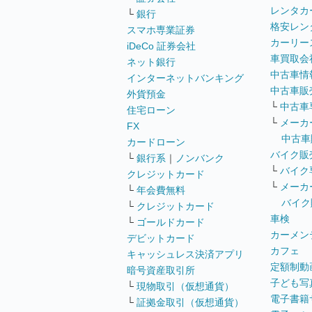
レンタカ
└
銀行
格安レン
スマホ専業証券
カーリー
iDeCo 証券会社
車買取会
ネット銀行
中古車情
インターネットバンキング
中古車販
外貨預金
└
中古車
住宅ローン
└
メーカ
FX
中古車
カードローン
バイク販
└
銀行系
｜
ノンバンク
└
バイク
クレジットカード
└
メーカ
└
年会費無料
バイク
└
クレジットカード
車検
└
ゴールドカード
カーメン
デビットカード
カフェ
キャッシュレス決済アプリ
定額制動
暗号資産取引所
子ども写
└
現物取引（仮想通貨）
電子書籍
└
証拠金取引（仮想通貨）