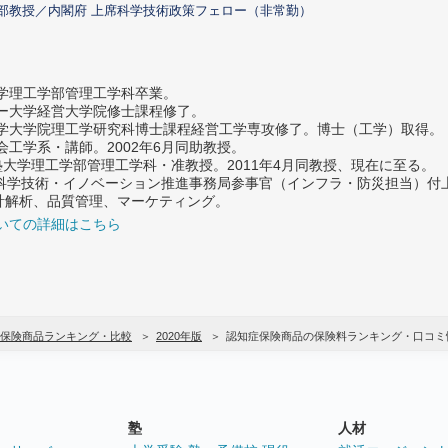
部教授／内閣府 上席科学技術政策フェロー（非常勤）
大学理工学部管理工学科卒業。
ター大学経営大学院修士課程修了。
大学大学院理工学研究科博士課程経営工学専攻修了。博士（工学）取得。
社会工学系・講師。2002年6月同助教授。
義塾大学理工学部管理工学科・准教授。2011年4月同教授、現在に至る。
府 科学技術・イノベーション推進事務局参事官（インフラ・防災担当）
計解析、品質管理、マーケティング。
いての詳細はこちら
保険商品ランキング・比較
2020年版
認知症保険商品の保険料ランキング・口コミ
塾
人材