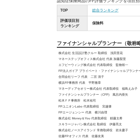
認知症保険商品のFP評価ランキングを項目
TOP
総合ランキング
評価項目別
保険料
ランキング
ファイナンシャルプランナー（敬称
株式会社 生活設計塾クルー 取締役 浅田里花
マネーステップオフィス株式会社 代表 加藤梨里
エフピーウィング株式会社 代表取締役 監物裕一
FP法人ガイア プライベート・ファイナンシャルプランナ
合同会社リーフ 代表 二宮 清子
横浜FP事務所 代表 平野雅章
マネーディアセオリー株式会社 代表取締役 福島えみ子
ファイナンシャルプランナー（CFP) 風呂内亜矢
松木ＦＰ事務所 松木祐司
FPユニオンLabo 代表取締役 宮越肇
FPエージェンシー 代表 横川由理
株式会社 Money＆You 代表取締役 頼藤太希
スキラージャパン株式会社 取締役 伊藤亮太
株式会社ノースアイランド 常務取締役 岩永慶子
佐藤FPオフィス 代表 佐藤友美