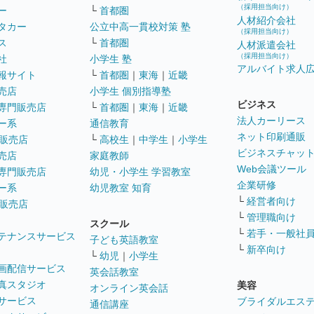
（採用担当向け）
ー
└
首都圏
人材紹介会社
タカー
公立中高一貫校対策 塾
（採用担当向け）
ス
└
首都圏
人材派遣会社
（採用担当向け）
社
小学生 塾
アルバイト求人
報サイト
└
首都圏
｜
東海
｜
近畿
売店
小学生 個別指導塾
ビジネス
専門販売店
└
首都圏
｜
東海
｜
近畿
法人カーリース
ー系
通信教育
ネット印刷通販
販売店
└
高校生
｜
中学生
｜
小学生
ビジネスチャッ
売店
家庭教師
Web会議ツール
専門販売店
幼児・小学生 学習教室
企業研修
ー系
幼児教室 知育
└
経営者向け
販売店
└
管理職向け
スクール
└
若手・一般社
テナンスサービス
子ども英語教室
└
新卒向け
└
幼児
｜
小学生
画配信サービス
英会話教室
真スタジオ
美容
オンライン英会話
サービス
ブライダルエス
通信講座