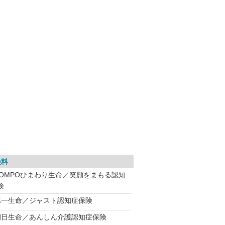
険料
SOMPOひまわり生命／笑顔をまもる認知
険
第一生命／ジャスト認知症保険
朝日生命／あんしん介護認知症保険