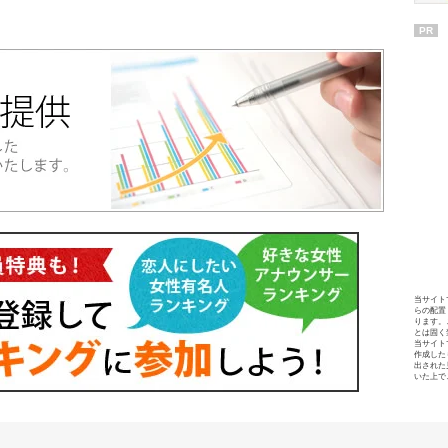
PR
当サイト
らの配置
ります。
とは固く
当サイト
作成した
出された
いた上で