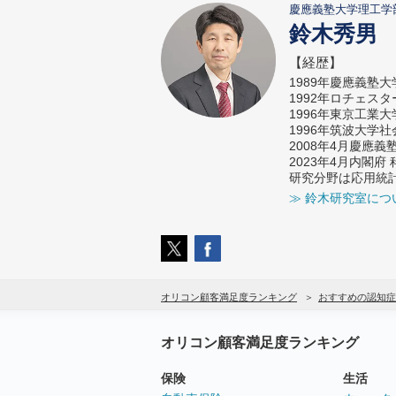
慶應義塾大学理工学
鈴木秀男
【経歴】
1989年慶應義塾
1992年ロチェス
1996年東京工業
1996年筑波大学
2008年4月慶應
2023年4月内閣
研究分野は応用統
≫ 鈴木研究室につ
オリコン顧客満足度ランキング
おすすめの認知症
オリコン顧客満足度ランキング
保険
生活