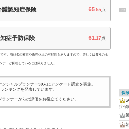
65
介護認知症保険
.55
点
PR
61
認知症予防保険
.17
点
ものです。商品名の変更や販売休止の可能性もありますので、詳しくは各社のホ
ンナーが回答しているとは限りません。
ナンシャルプランナー
30
人にアンケート調査を実施。
」ランキングを発表しています。
保
プランナーからの評価をお役立てください。
症保