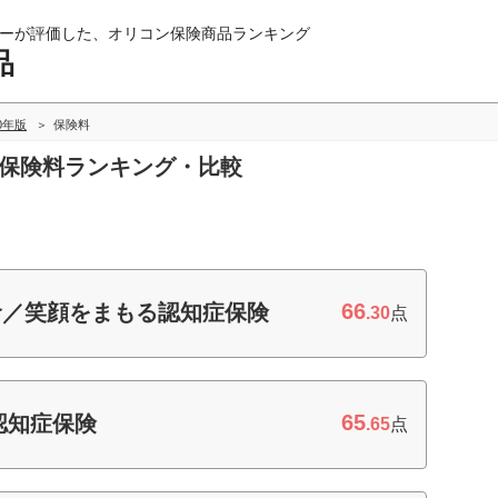
ーが評価した、オリコン保険商品ランキング
品
20年版
保険料
の保険料ランキング・比較
66
命／笑顔をまもる認知症保険
.30
点
65
認知症保険
.65
点