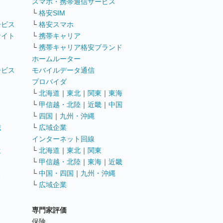
ト
スマホ・携帯通信サービス
└
格安SIM
ービス
└
格安スマホ
サイト
└
携帯キャリア
└
携帯キャリア格安ブランド
ホームルーター
ービス
モバイルデータ通信
ト
プロバイダ
└
北海道
｜
東北
｜
関東
｜
東海
└
甲信越・北陸
｜
近畿
｜
中国
└
四国
｜
九州・沖縄
職
└
広域企業
インターネット回線
遣
└
北海道
｜
東北
｜
関東
└
甲信越・北陸
｜
東海
｜
近畿
ス
└
中国・四国
｜
九州・沖縄
└
広域企業
専門家評価
ト
保険