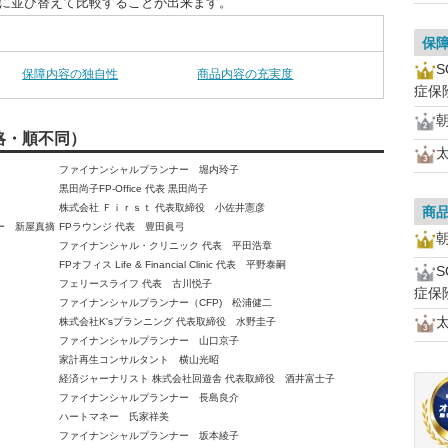
別に並び替えて比較することが出来ます。
保
保障内容の独自性
商品内容の充実度
症保
略・順不同）
ファイナンシャルプランナー 堀内玲子
黒田尚子FP-Office 代表 黒田尚子
株式会社 Ｆｉｒｓｔ 代表取締役 小佐井憲彦
商
ー 新屋真摘
FPラウンジ 代表 豊田眞弓
ファイナンシャル・クリニック 代表 平田浩章
FPオフィス Life & Financial Clinic 代表 平野泰嗣
フェリースライフ 代表 古川悦子
症保
ファイナンシャルプランナー（CFP) 松浦健二
株式会社K'sプランニング 代表取締役 水野圭子
ファイナンシャルプランナー 山口京子
家計再生コンサルタント 横山光昭
経済ジャーナリスト 株式会社回遊舎 代表取締役 酒井富士子
ファイナンシャルプランナー 長島良介
ハートマネー 氏家祥美
ファイナンシャルプランナー 坂本綾子