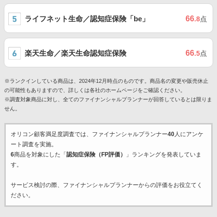
ライフネット生命／認知症保険「be」
66
.8
点
楽天生命／楽天生命認知症保険
66
.5
点
※ランクインしている商品は、2024年12月時点のものです。商品名の変更や販売休止
の可能性もありますので、詳しくは各社のホームページをご確認ください。
※調査対象商品に対し、全てのファイナンシャルプランナーが回答しているとは限りま
せん。
オリコン顧客満足度調査では、ファイナンシャルプランナー
40
人にアンケ
ート調査を実施。
6
商品を対象にした「
認知症保険（FP評価）
」ランキングを発表していま
す。
サービス検討の際、ファイナンシャルプランナーからの評価をお役立てく
ださい。