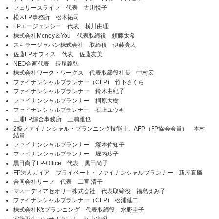
フェリースライフ 代表 古川悦子
松木FP事務所 松木祐司
FPエージェンシー 代表 横川由理
株式会社Money＆You 代表取締役 頼藤太希
スキラージャパン株式会社 取締役 伊藤亮太
佐藤FPオフィス 代表 佐藤友美
NEO企画代表 長尾義弘
株式会社ワーク・ワークス 代表取締役社長 中村宏
ファイナンシャルプランナー（CFP) 竹下さくら
ファイナンシャルプランナー 鈴木由紀子
ファイナンシャルプランナー 桐原大樹
ファイナンシャルプランナー 石上ユウキ
三浦FP綜合事務所 三浦雅也
2級ファイナンシャル・プランニング技能士、AFP（FP協会会員） 本村
結貴
ファイナンシャルプランナー 塚本佐知子
ファイナンシャルプランナー 堀内玲子
黒田尚子FP-Office 代表 黒田尚子
FP法人ガイア プライベート・ファイナンシャルプランナー 新屋真摘
合同会社リーフ 代表 二宮 清子
マネーディアセオリー株式会社 代表取締役 福島えみ子
ファイナンシャルプランナー（CFP) 松浦建二
株式会社K'sプランニング 代表取締役 水野圭子