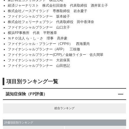
家計再生コンサルタント 横山光昭
経済ジャーナリスト 株式会社回遊舎 代表取締役 酒井富士子
株式会社ノースアイランド 専務取締役 岩永慶子
ファイナンシャルプランナー 坂本綾子
株式会社フェリーチェプラン 代表取締役 田中香津奈
ファイナンシャルプランナー 山口京子
横浜FP事務所 代表 平野雅章
ＮＰＯ法人 ら・し・さ 理事 髙井豪
ファイナンシャル・プランナー（CFP®） 西海重尚
ファイナンシャルプランナー（AFP） 三枝徹
ファイナンシャルプランナー(CFP)／金融ライター 佐久間翠
ファイナンシャルプランナー 大岩保英
ファイナンシャルプランナー 山田悠記
項目別ランキング一覧
認知症保険（FP評価）
総合ランキング
評価項目別ランキング