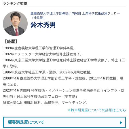
ランキング監修
慶應義塾大学理工学部教授／内閣府 上席科学技術政策フェロー
（非常勤）
鈴木秀男
【経歴】
1989年慶應義塾大学理工学部管理工学科卒業。
1992年ロチェスター大学経営大学院修士課程修了。
1996年東京工業大学大学院理工学研究科博士課程経営工学専攻修了。博士（工
学）取得。
1996年筑波大学社会工学系・講師。2002年6月同助教授。
2008年4月慶應義塾大学理工学部管理工学科・准教授。2011年4月同教授、現
在に至る。
2023年4月内閣府 科学技術・イノベーション推進事務局参事官（インフラ・防
災担当）付上席科学技術政策フェロー（非常勤）
研究分野は応用統計解析、品質管理、マーケティング。
≫鈴木研究室についての詳細はこちら
顧客満足度について