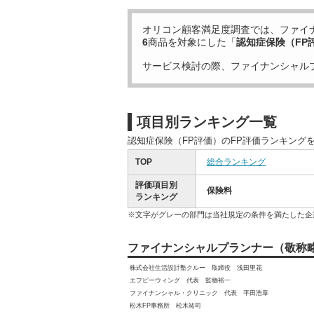
オリコン顧客満足度調査では、ファイ
6
商品を対象にした「
認知症保険（FP
サービス検討の際、ファイナンシャル
項目別ランキング一覧
認知症保険（FP評価）のFP評価ランキング
TOP
総合ランキング
評価項目別
保険料
ランキング
※文字がグレーの部門は当社規定の条件を満たした企
ファイナンシャルプランナー（敬称
株式会社生活設計塾クルー 取締役 浅田里花
エフピーウィング 代表 監物裕一
ファイナンシャル・クリニック 代表 平田浩章
松木FP事務所 松木祐司