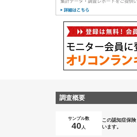
調査概要
サンプル数
この認知症保険
40
います。
人