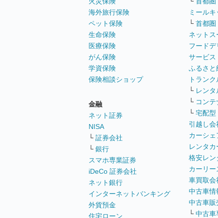
火災保険
└
首都圏
海外旅行保険
ミールキ
ペット保険
└
首都圏
生命保険
ネットス
医療保険
フードデ
がん保険
サービス
学資保険
ふるさと
保険相談ショップ
トランク
└
レンタ
└
コンテ
金融
└
宅配型
ネット証券
引越し会
NISA
カーシェ
└
証券会社
レンタカ
└
銀行
格安レン
スマホ専業証券
カーリー
iDeCo 証券会社
車買取会
ネット銀行
中古車情
インターネットバンキング
中古車販
外貨預金
└
中古車
住宅ローン