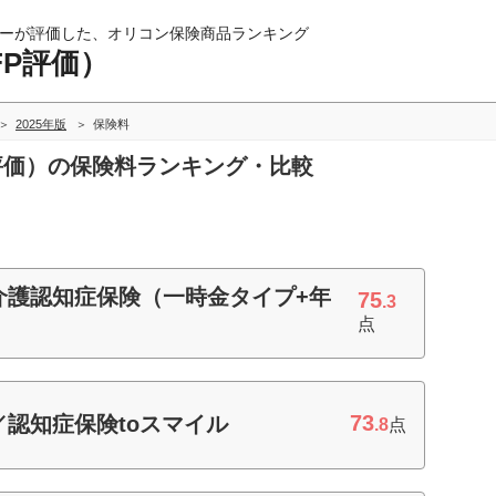
ーが評価した、オリコン保険商品ランキング
FP評価）
2025年版
保険料
P評価）の保険料ランキング・比較
介護認知症保険（一時金タイプ+年
75
.3
点
73
認知症保険toスマイル
.8
点