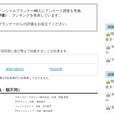
ナンシャルプランナー
40
人にアンケート調査を実施。
評価）
」ランキングを発表しています。
プランナーからの評価をお役立てください。
保
金タ
を項目別に並び替えて比較することが出来ます。
ル
保障の独自性
商品内容
保
業が2社未満のため発表しておりません。
金タ
略・順不同）
マネーステップオフィス株式会社 代表 加藤 梨里
ル
FPラウンジ 代表 豊田眞弓
フェリースライフ 代表 古川悦子
FPエージェンシー 代表 横川由理