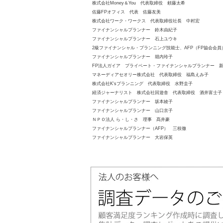
株式会社Money＆You 代表取締役 頼藤太希
佐藤FPオフィス 代表 佐藤友美
株式会社ワーク・ワークス 代表取締役社長 中村宏
ファイナンシャルプランナー 鈴木由紀子
ファイナンシャルプランナー 石上ユウキ
2級ファイナンシャル・プランニング技能士、AFP（FP協会会
ファイナンシャルプランナー 堀内玲子
FP法人ガイア プライベート・ファイナンシャルプランナー 
マネーディアセオリー株式会社 代表取締役 福島えみ子
株式会社K'sプランニング 代表取締役 水野圭子
経済ジャーナリスト 株式会社回遊舎 代表取締役 酒井富士子
ファイナンシャルプランナー 坂本綾子
ファイナンシャルプランナー 山口京子
ＮＰＯ法人 ら・し・さ 理事 髙井豪
ファイナンシャルプランナー（AFP） 三枝徹
ファイナンシャルプランナー 大岩保英