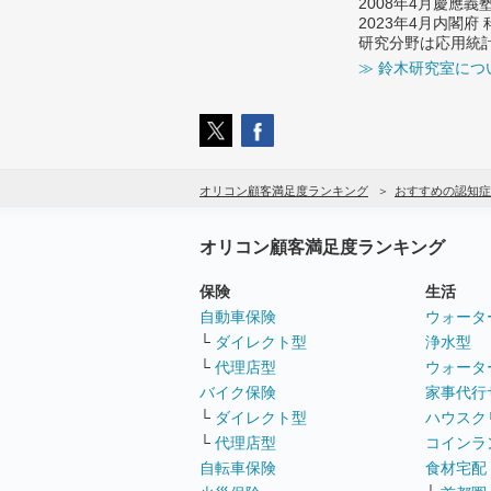
2008年4月慶應
2023年4月内閣
研究分野は応用統
≫ 鈴木研究室につ
オリコン顧客満足度ランキング
おすすめの認知症
オリコン顧客満足度ランキング
保険
生活
自動車保険
ウォータ
└
ダイレクト型
浄水型
└
代理店型
ウォータ
バイク保険
家事代行
└
ダイレクト型
ハウスク
└
代理店型
コインラ
自転車保険
食材宅配