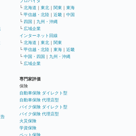
ト
プロバイダ
└
北海道
｜
東北
｜
関東
｜
東海
└
甲信越・北陸
｜
近畿
｜
中国
└
四国
｜
九州・沖縄
職
└
広域企業
インターネット回線
遣
└
北海道
｜
東北
｜
関東
└
甲信越・北陸
｜
東海
｜
近畿
ス
└
中国・四国
｜
九州・沖縄
└
広域企業
専門家評価
ト
保険
自動車保険 ダイレクト型
自動車保険 代理店型
バイク保険 ダイレクト型
バイク保険 代理店型
広告
火災保険
学資保険
ペット保険