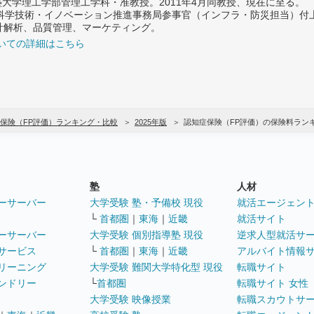
義塾大学理工学部管理工学科・准教授。2011年4月同教授、現在に至る。
府 科学技術・イノベーション推進事務局参事官（インフラ・防災担当）
計解析、品質管理、マーケティング。
いての詳細はこちら
保険（FP評価）ランキング・比較
2025年版
認知症保険（FP評価）の保険料ラン
塾
人材
ーサーバー
大学受験 塾・予備校 現役
就活エージェン
└
首都圏
｜
東海
｜
近畿
就活サイト
ーサーバー
大学受験 個別指導塾 現役
逆求人型就活サ
サービス
└
首都圏
｜
東海
｜
近畿
アルバイト情報
リーニング
大学受験 難関大学特化型 現役
転職サイト
ンドリー
└
首都圏
転職サイト 女性
大学受験 映像授業
転職スカウトサ