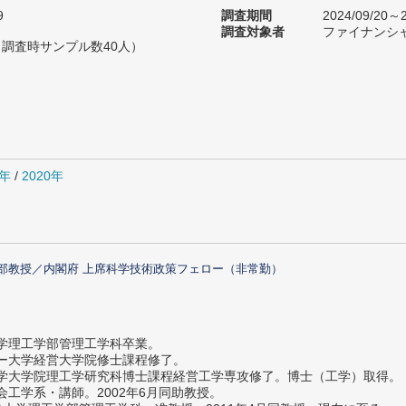
9
調査期間
2024/09/20～2
調査対象者
ファイナンシ
（調査時サンプル数40人）
1年
/
2020年
部教授／内閣府 上席科学技術政策フェロー（非常勤）
大学理工学部管理工学科卒業。
ター大学経営大学院修士課程修了。
大学大学院理工学研究科博士課程経営工学専攻修了。博士（工学）取得。
社会工学系・講師。2002年6月同助教授。