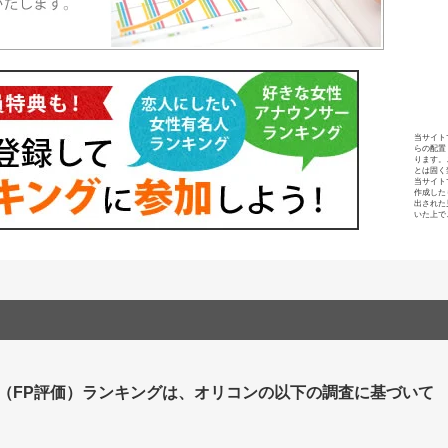
当サイト
らの配置
ります。
とは固く
当サイト
作成した
出された
いた上で
（FP評価）ランキングは、オリコンの以下の調査に基づいて