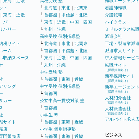
｜
東海
｜
近畿
高校受験 塾
転職エージェン
ット
└
北海道
｜
東北
｜
北関東
看護師転職
｜
東海
｜
近畿
└
首都圏
｜
甲信越・北陸
介護転職
ーパー
└
東海
｜
近畿
｜
中国・四国
ハイクラス・
リバリー
└
九州・沖縄
ミドルクラス転
高校受験 個別指導塾
派遣会社
納税サイト
└
北海道
｜
東北
｜
北関東
工場・製造業派
ルーム
└
首都圏
｜
甲信越・北陸
派遣求人サイト
ル収納スペース
└
東海
｜
近畿
｜
中国・四国
求人情報サービ
ナ
└
九州・沖縄
転職サイト
（採用担当向け）
中学受験 塾
新卒採用サイト
社
└
首都圏
｜
東海
｜
近畿
（採用担当向け）
アリング
中学受験 個別指導塾
新卒エージェン
（採用担当向け）
ー
└
首都圏
人材紹介会社
タカー
公立中高一貫校対策 塾
（採用担当向け）
ス
└
首都圏
人材派遣会社
（採用担当向け）
社
小学生 塾
アルバイト求人
報サイト
└
首都圏
｜
東海
｜
近畿
売店
小学生 個別指導塾
ビジネス
専門販売店
└
首都圏
｜
東海
｜
近畿