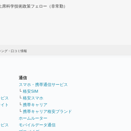
付上席科学技術政策フェロー（非常勤）
キング・口コミ情報
通信
ト
スマホ・携帯通信サービス
└
格安SIM
ービス
└
格安スマホ
サイト
└
携帯キャリア
└
携帯キャリア格安ブランド
ホームルーター
ービス
モバイルデータ通信