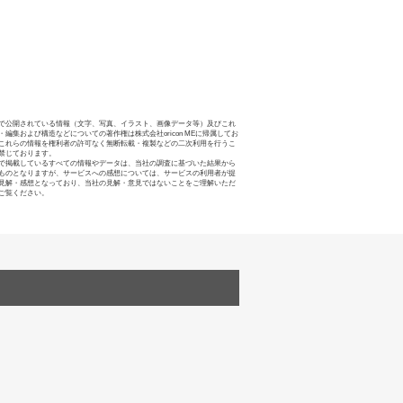
で公開されている情報（文字、写真、イラスト、画像データ等）及びこれ
・編集および構造などについての著作権は株式会社oricon MEに帰属してお
これらの情報を権利者の許可なく無断転載・複製などの二次利用を行うこ
禁じております。
で掲載しているすべての情報やデータは、当社の調査に基づいた結果から
ものとなりますが、サービスへの感想については、サービスの利用者が提
見解・感想となっており、当社の見解・意見ではないことをご理解いただ
ご覧ください。