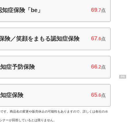
69
知症保険「be」
.7
点
67
命保険／笑顔をまもる認知症保険
.6
点
66
認知症予防保険
.2
点
PR
65
認知症保険
.6
点
ものです。商品名の変更や販売休止の可能性もありますので、詳しくは各社のホ
ンナーが回答しているとは限りません。