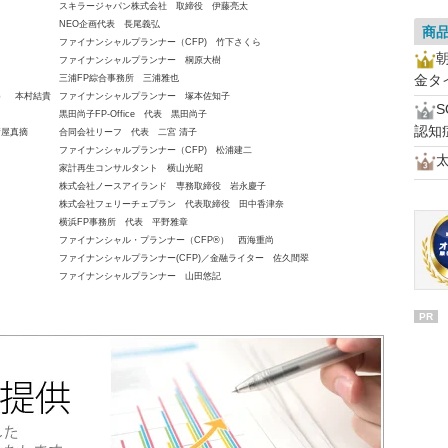
スキラージャパン株式会社 取締役 伊藤亮太
NEO企画代表 長尾義弘
商
ファイナンシャルプランナー（CFP) 竹下さくら
ファイナンシャルプランナー 桐原大樹
金タ
三浦FP綜合事務所 三浦雅也
員） 本村結貴
ファイナンシャルプランナー 塚本佐知子
黒田尚子FP-Office 代表 黒田尚子
認知
新屋真摘
合同会社リーフ 代表 二宮 清子
ファイナンシャルプランナー（CFP) 松浦建二
家計再生コンサルタント 横山光昭
株式会社ノースアイランド 専務取締役 岩永慶子
株式会社フェリーチェプラン 代表取締役 田中香津奈
横浜FP事務所 代表 平野雅章
ファイナンシャル・プランナー（CFP®） 西海重尚
ファイナンシャルプランナー(CFP)／金融ライター 佐久間翠
ファイナンシャルプランナー 山田悠記
PR