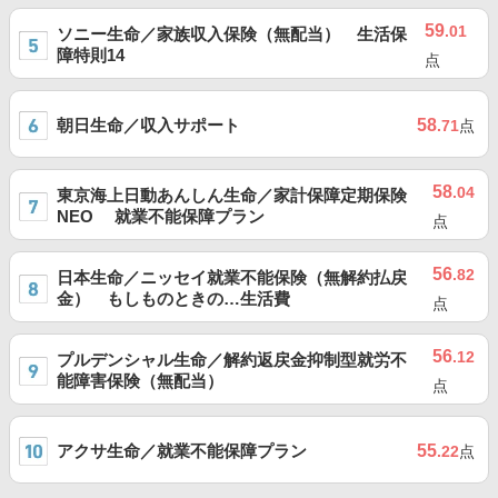
59
.01
ソニー生命／家族収入保険（無配当） 生活保
障特則14
点
朝日生命／収入サポート
58
.71
点
58
.04
東京海上日動あんしん生命／家計保障定期保険
NEO 就業不能保障プラン
点
56
.82
日本生命／ニッセイ就業不能保険（無解約払戻
金） もしものときの…生活費
点
56
.12
プルデンシャル生命／解約返戻金抑制型就労不
能障害保険（無配当）
点
アクサ生命／就業不能保障プラン
55
.22
点