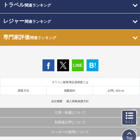
トラベル
関連ランキング
レジャー
関連ランキング
専門家評価
関連ランキング
オリコン顧客満足度調査とは
調査方法
掲載規約
お問い合わせ
会社概要
個人情報保護方針
引用・転載について
もくじ
利用者の声について
当サイトで公開されている情報（文字、写真、イラスト、画像データ等）及びこれらの配置・
編集および構造などについての著作権は株式会社oricon MEに帰属しております。
クッキーの使用について
当サイトに掲載している内容はすべてサービスの利用者が提出された見解・感想です。
これらの情報を権利者の許可なく無断転載・複製などの二次利用を行うことは固く禁じており
Top
弊社が内容について正確性を含め一切保証するものではありません。