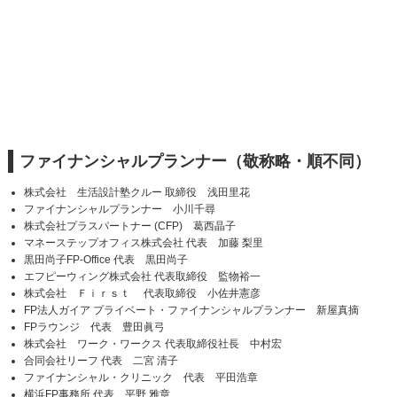
ファイナンシャルプランナー（敬称略・順不同）
株式会社 生活設計塾クルー 取締役 浅田里花
ファイナンシャルプランナー 小川千尋
株式会社プラスパートナー (CFP) 葛西晶子
マネーステップオフィス株式会社 代表 加藤 梨里
黒田尚子FP-Office 代表 黒田尚子
エフピーウィング株式会社 代表取締役 監物裕一
株式会社 Ｆｉｒｓｔ 代表取締役 小佐井憲彦
FP法人ガイア プライベート・ファイナンシャルプランナー 新屋真摘
FPラウンジ 代表 豊田眞弓
株式会社 ワーク・ワークス 代表取締役社長 中村宏
合同会社リーフ 代表 二宮 清子
ファイナンシャル・クリニック 代表 平田浩章
横浜FP事務所 代表 平野 雅章