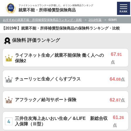
ファイナンシャルプランナーが評価した、オリコン保険商品ランキング
就業不能・所得補償型保険商品
おすすめの就業不能・所得補償型保険商品ランキング・比較
2019年版
保険料
【2019年】就業不能・所得補償型保険商品の保険料ランキング・比較
保険料 評価ランキング
67
.91
ライフネット生命／就業不能保険 働く人への
保険2
点
チューリッヒ生命／くらすプラス
64
.08
点
アフラック／給与サポート保険
62
.87
点
61
.26
三井住友海上あいおい生命／＆LIFE 新総合収
入保障（Ⅲ型）
点