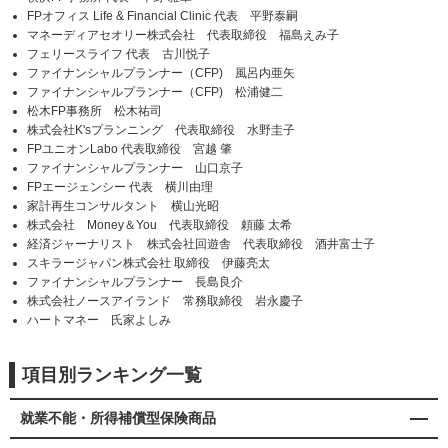
FPオフィス Life & Financial Clinic 代表 平野泰嗣
マネーディアセオリー株式会社 代表取締役 福島えみ子
フェリースライフ 代表 古川悦子
ファイナンシャルプランナー（CFP) 風呂内亜矢
ファイナンシャルプランナー（CFP) 松浦健二
松木FP事務所 松木祐司
株式会社K'sプランニング 代表取締役 水野圭子
FPユニオンLabo 代表取締役 宮越 肇
ファイナンシャルプランナー 山口京子
FPエージェンシー 代表 横川由理
家計再生コンサルタント 横山光昭
株式会社 Money＆You 代表取締役 頼藤 太希
経済ジャーナリスト 株式会社回遊舎 代表取締役 酒井富士子
スキラージャパン株式会社 取締役 伊藤亮太
ファイナンシャルプランナー 長島良介
株式会社ノースアイランド 常務取締役 岩永慶子
ハートマネー 氏家よしみ
項目別ランキング一覧
就業不能・所得補償型保険商品