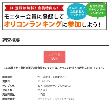
調査概要
サンプル数
30
人
この就業不能・所得補償型保険商品ランキングは、オリコンの以下の調査に基づいています。
調査期間
2018/08/20～2018/09/12
更新日
2019/01/04
サンプル数
30人（調査時サンプル数30人）
規定人数
20人以上
調査商品数
10商品
調査対象者
ファイナンシャルプランナー30人