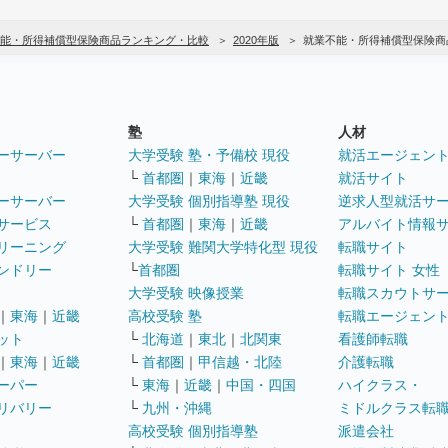
能・所得補償型保険商品ランキング・比較
2020年版
就業不能・所得補償型保険商
塾
人材
ーサーバー
大学受験 塾・予備校 現役
就活エージェン
└
首都圏
｜
東海
｜
近畿
就活サイト
ーサーバー
大学受験 個別指導塾 現役
逆求人型就活サ
サービス
└
首都圏
｜
東海
｜
近畿
アルバイト情報
リーニング
大学受験 難関大学特化型 現役
転職サイト
ンドリー
└
首都圏
転職サイト 女性
大学受験 映像授業
転職スカウトサ
｜
東海
｜
近畿
高校受験 塾
転職エージェン
ット
└
北海道
｜
東北
｜
北関東
看護師転職
｜
東海
｜
近畿
└
首都圏
｜
甲信越・北陸
介護転職
ーパー
└
東海
｜
近畿
｜
中国・四国
ハイクラス・
リバリー
└
九州・沖縄
ミドルクラス転
高校受験 個別指導塾
派遣会社