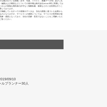
で公開されている情報（文字、写真、イラスト、画像データ等）及びこれ
・編集および構造などについての著作権は株式会社oricon MEに帰属してお
これらの情報を権利者の許可なく無断転載・複製などの二次利用を行うこ
禁じております。
で掲載しているすべての情報やデータは、当社の調査に基づいた結果から
ものとなりますが、サービスへの感想については、サービスの利用者が提
見解・感想となっており、当社の見解・意見ではないことをご理解いただ
ご覧ください。
019/09/10
ャルプランナー30人