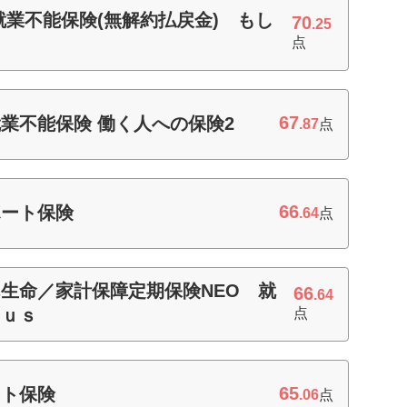
業不能保険(無解約払戻金) もし
70
.25
点
67
業不能保険 働く人への保険2
.87
点
66
ポート保険
.64
点
生命／家計保障定期保険NEO 就
66
.64
ｌｕｓ
点
65
ート保険
.06
点