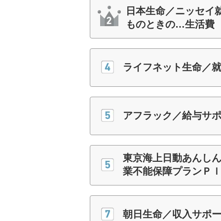
日本生命／ニッセイ就
ものときの…生活費
ライフネット生命／就
アフラック／給与サ
東京海上日動あんしん
業不能保障プランＰ
朝日生命／収入サポ