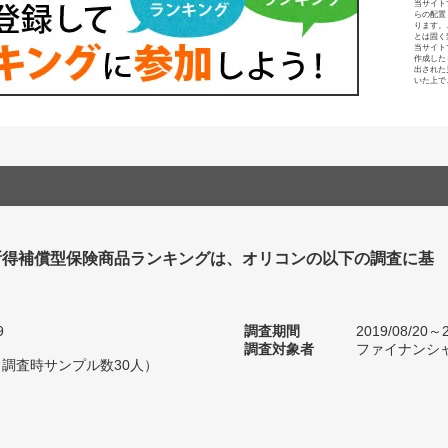
当サイト
らの配置
ります。
とは固く
当サイト
作成した
出された
いた上で
所得補償型保険商品ランキングは、オリコンの以下の調査に基
9
調査期間
2019/08/20～2
調査対象者
ファイナンシ
（調査時サンプル数30人）