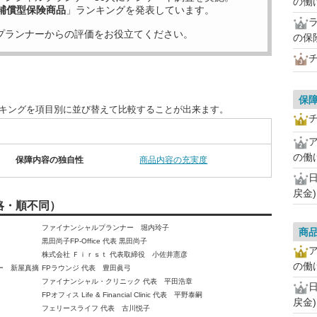
の働
補償型保険商品
」ランキングを発表しています。
プランナーからの評価をお役立てください。
の保
保
ンキングを項目別に並び替えて比較することが出来ます。
の働
保障内容の独自性
商品内容の充実度
戻金
略・順不同）
ファイナンシャルプランナー 堀内玲子
商
黒田尚子FP-Office 代表 黒田尚子
株式会社 Ｆｉｒｓｔ 代表取締役 小佐井憲彦
の働
ー 新屋真摘
FPラウンジ 代表 豊田眞弓
ファイナンシャル・クリニック 代表 平田浩章
FPオフィス Life & Financial Clinic 代表 平野泰嗣
戻金
フェリースライフ 代表 古川悦子