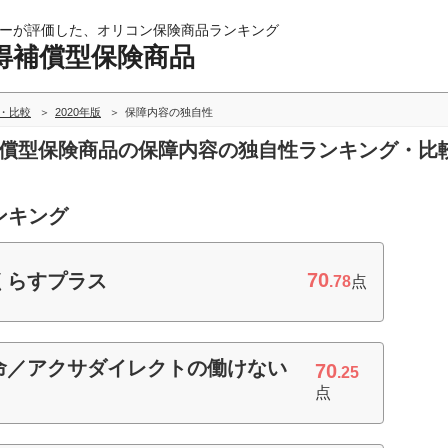
ーが評価した、オリコン保険商品ランキング
得補償型保険商品
・比較
2020年版
保障内容の独自性
得補償型保険商品の保障内容の独自性ランキング・比
ンキング
70
くらすプラス
.78
点
命／アクサダイレクトの働けない
70
.25
点