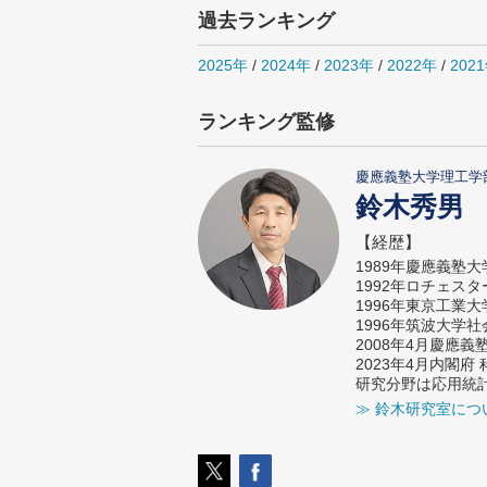
過去ランキング
2025年
/
2024年
/
2023年
/
2022年
/
202
ランキング監修
慶應義塾大学理工学
鈴木秀男
【経歴】
1989年慶應義塾
1992年ロチェス
1996年東京工業
1996年筑波大学
2008年4月慶應
2023年4月内閣
研究分野は応用統
≫ 鈴木研究室につ