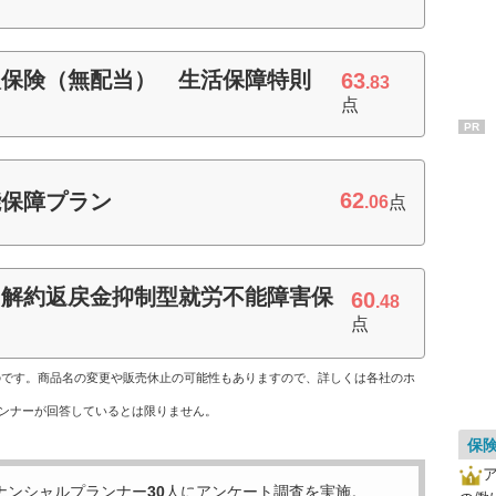
入保険（無配当） 生活保障特則
63
.83
点
PR
62
能保障プラン
.06
点
／解約返戻金抑制型就労不能障害保
60
.48
点
ものです。商品名の変更や販売休止の可能性もありますので、詳しくは各社のホ
ンナーが回答しているとは限りません。
保
ナンシャルプランナー
30
人にアンケート調査を実施。