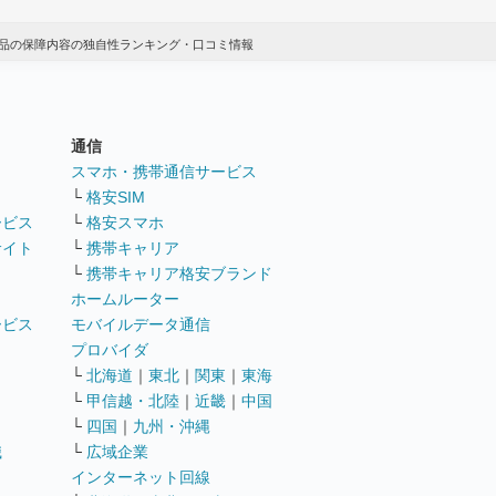
品の保障内容の独自性ランキング・口コミ情報
通信
ト
スマホ・携帯通信サービス
└
格安SIM
ービス
└
格安スマホ
サイト
└
携帯キャリア
└
携帯キャリア格安ブランド
ホームルーター
ービス
モバイルデータ通信
ト
プロバイダ
└
北海道
｜
東北
｜
関東
｜
東海
└
甲信越・北陸
｜
近畿
｜
中国
└
四国
｜
九州・沖縄
職
└
広域企業
インターネット回線