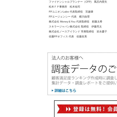
ファイナンシャルプランナー（CFP) 風呂内亜矢
松木ＦＰ事務所 松木祐司
FPユニオンLabo 代表取締役 宮越肇
FPエージェンシー 代表 横川由理
株式会社 Money＆You 代表取締役 頼藤太希
スキラージャパン株式会社 取締役 伊藤亮太
株式会社ノースアイランド 常務取締役 岩永慶子
佐藤FPオフィス 代表 佐藤友美