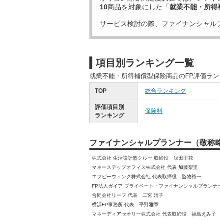
10
商品を対象にした「
就業不能・所得
サービス検討の際、ファイナンシャル
項目別ランキング一覧
就業不能・所得補償型保険商品のFP評価ラ
TOP
総合ランキング
評価項目別
保険料
ランキング
ファイナンシャルプランナー（敬称
株式会社 生活設計塾クルー 取締役 浅田里花
マネーステップオフィス株式会社 代表 加藤梨里
エフピーウィング株式会社 代表取締役 監物裕一
FP法人ガイア プライベート・ファイナンシャルプランナ
合同会社リーフ 代表 二宮 清子
横浜FP事務所 代表 平野雅章
マネーディアセオリー株式会社 代表取締役 福島えみ子