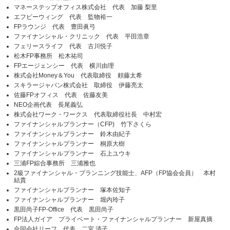
マネーステップオフィス株式会社 代表 加藤 梨里
エフピーウィング 代表 監物裕一
FPラウンジ 代表 豊田眞弓
ファイナンシャル・クリニック 代表 平田浩章
フェリースライフ 代表 古川悦子
松木FP事務所 松木祐司
FPエージェンシー 代表 横川由理
株式会社Money＆You 代表取締役 頼藤太希
スキラージャパン株式会社 取締役 伊藤亮太
佐藤FPオフィス 代表 佐藤友美
NEO企画代表 長尾義弘
株式会社ワーク・ワークス 代表取締役社長 中村宏
ファイナンシャルプランナー（CFP) 竹下さくら
ファイナンシャルプランナー 鈴木由紀子
ファイナンシャルプランナー 桐原大樹
ファイナンシャルプランナー 石上ユウキ
三浦FP綜合事務所 三浦雅也
2級ファイナンシャル・プランニング技能士、AFP（FP協会会員） 本村
結貴
ファイナンシャルプランナー 塚本佐知子
ファイナンシャルプランナー 堀内玲子
黒田尚子FP-Office 代表 黒田尚子
FP法人ガイア プライベート・ファイナンシャルプランナー 新屋真摘
合同会社リーフ 代表 二宮 清子