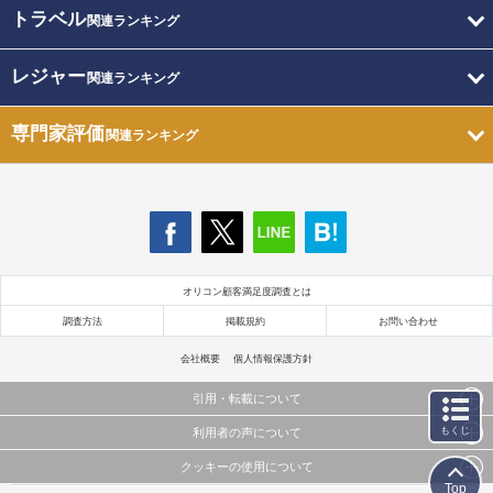
トラベル
関連ランキング
レジャー
関連ランキング
専門家評価
関連ランキング
オリコン顧客満足度調査とは
調査方法
掲載規約
お問い合わせ
会社概要
個人情報保護方針
引用・転載について
もくじ
利用者の声について
当サイトで公開されている情報（文字、写真、イラスト、画像データ等）及びこれらの配置・
編集および構造などについての著作権は株式会社oricon MEに帰属しております。
クッキーの使用について
当サイトに掲載している内容はすべてサービスの利用者が提出された見解・感想です。
これらの情報を権利者の許可なく無断転載・複製などの二次利用を行うことは固く禁じており
Top
弊社が内容について正確性を含め一切保証するものではありません。