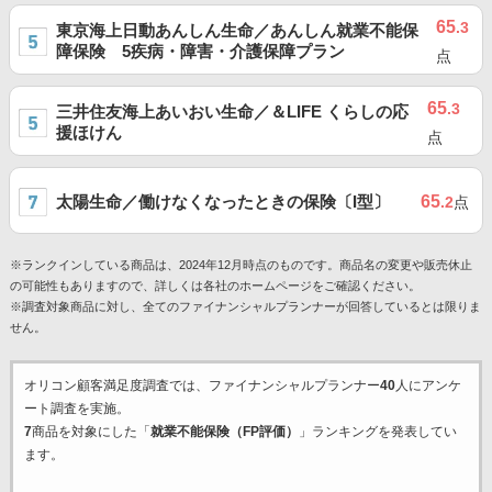
65
.3
東京海上日動あんしん生命／あんしん就業不能保
障保険 5疾病・障害・介護保障プラン
点
65
.3
三井住友海上あいおい生命／＆LIFE くらしの応
援ほけん
点
太陽生命／働けなくなったときの保険〔I型〕
65
.2
点
※ランクインしている商品は、2024年12月時点のものです。商品名の変更や販売休止
の可能性もありますので、詳しくは各社のホームページをご確認ください。
※調査対象商品に対し、全てのファイナンシャルプランナーが回答しているとは限りま
せん。
オリコン顧客満足度調査では、ファイナンシャルプランナー
40
人にアンケ
ート調査を実施。
7
商品を対象にした「
就業不能保険（FP評価）
」ランキングを発表してい
ます。