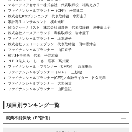
マネーディアセオリー株式会社 代表取締役 福島えみ子
ファイナンシャルプランナー（CFP) 松浦建二
株式会社K'sプランニング 代表取締役 水野圭子
家計再生コンサルタント 横山光昭
経済ジャーナリスト 株式会社回遊舎 代表取締役 酒井富士子
株式会社ノースアイランド 専務取締役 岩永慶子
ファイナンシャルプランナー 坂本綾子
株式会社フェリーチェプラン 代表取締役 田中香津奈
ファイナンシャルプランナー 山口京子
横浜FP事務所 代表 平野雅章
ＮＰＯ法人 ら・し・さ 理事 髙井豪
ファイナンシャル・プランナー（CFP®） 西海重尚
ファイナンシャルプランナー（AFP） 三枝徹
ファイナンシャルプランナー(CFP)／金融ライター 佐久間翠
ファイナンシャルプランナー 大岩保英
ファイナンシャルプランナー 山田悠記
項目別ランキング一覧
就業不能保険（FP評価）