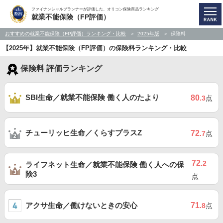
ファイナンシャルプランナーが評価した、オリコン保険商品ランキング
就業不能保険（FP評価）
おすすめの就業不能保険（FP評価）ランキング・比較
2025年版
保険料
【2025年】就業不能保険（FP評価）の保険料ランキング・比較
保険料 評価ランキング
SBI生命／就業不能保険 働く人のたより
80
.3
点
チューリッヒ生命／くらすプラスZ
72
.7
点
72
.2
ライフネット生命／就業不能保険 働く人への保
険3
点
アクサ生命／働けないときの安心
71
.8
点