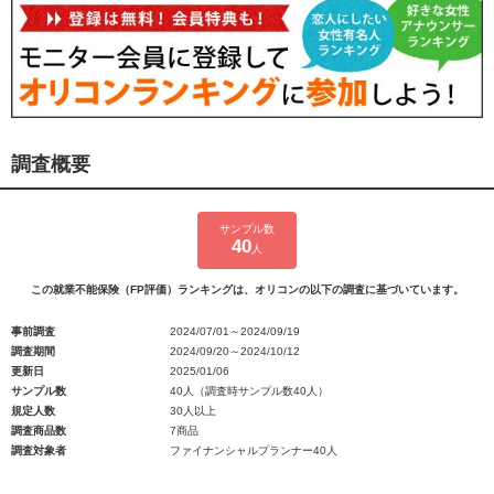
調査概要
サンプル数
40
人
この就業不能保険（FP評価）ランキングは、オリコンの以下の調査に基づいています。
事前調査
2024/07/01～2024/09/19
調査期間
2024/09/20～2024/10/12
更新日
2025/01/06
サンプル数
40人（調査時サンプル数40人）
規定人数
30人以上
調査商品数
7商品
調査対象者
ファイナンシャルプランナー40人