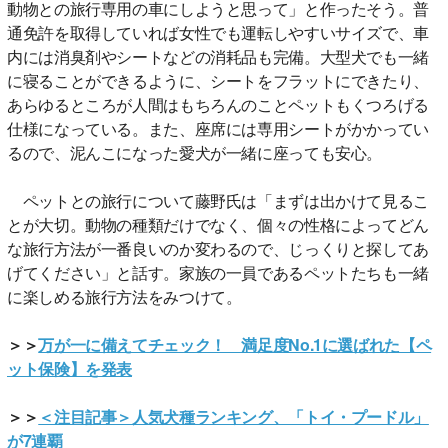
動物との旅行専用の車にしようと思って」と作ったそう。普
通免許を取得していれば女性でも運転しやすいサイズで、車
内には消臭剤やシートなどの消耗品も完備。大型犬でも一緒
に寝ることができるように、シートをフラットにできたり、
あらゆるところが人間はもちろんのことペットもくつろげる
仕様になっている。また、座席には専用シートがかかってい
るので、泥んこになった愛犬が一緒に座っても安心。
ペットとの旅行について藤野氏は「まずは出かけて見るこ
とが大切。動物の種類だけでなく、個々の性格によってどん
な旅行方法が一番良いのか変わるので、じっくりと探してあ
げてください」と話す。家族の一員であるペットたちも一緒
に楽しめる旅行方法をみつけて。
＞＞
万が一に備えてチェック！ 満足度No.1に選ばれた【ペ
ット保険】を発表
＞＞
＜注目記事＞人気犬種ランキング、「トイ・プードル」
が7連覇