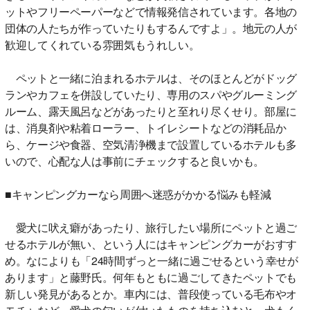
ットやフリーペーパーなどで情報発信されています。各地の
団体の人たちが作っていたりもするんですよ」。地元の人が
歓迎してくれている雰囲気もうれしい。
ペットと一緒に泊まれるホテルは、そのほとんどがドッグ
ランやカフェを併設していたり、専用のスパやグルーミング
ルーム、露天風呂などがあったりと至れり尽くせり。部屋に
は、消臭剤や粘着ローラー、トイレシートなどの消耗品か
ら、ケージや食器、空気清浄機まで設置しているホテルも多
いので、心配な人は事前にチェックすると良いかも。
■キャンピングカーなら周囲へ迷惑がかかる悩みも軽減
愛犬に吠え癖があったり、旅行したい場所にペットと過ご
せるホテルが無い、という人にはキャンピングカーがおすす
め。なによりも「24時間ずっと一緒に過ごせるという幸せが
あります」と藤野氏。何年もともに過ごしてきたペットでも
新しい発見があるとか。車内には、普段使っている毛布やオ