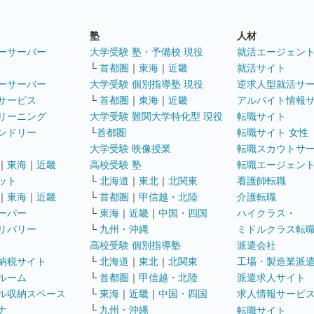
塾
人材
ーサーバー
大学受験 塾・予備校 現役
就活エージェン
└
首都圏
｜
東海
｜
近畿
就活サイト
ーサーバー
大学受験 個別指導塾 現役
逆求人型就活サ
サービス
└
首都圏
｜
東海
｜
近畿
アルバイト情報
リーニング
大学受験 難関大学特化型 現役
転職サイト
ンドリー
└
首都圏
転職サイト 女性
大学受験 映像授業
転職スカウトサ
｜
東海
｜
近畿
高校受験 塾
転職エージェン
ット
└
北海道
｜
東北
｜
北関東
看護師転職
｜
東海
｜
近畿
└
首都圏
｜
甲信越・北陸
介護転職
ーパー
└
東海
｜
近畿
｜
中国・四国
ハイクラス・
リバリー
└
九州・沖縄
ミドルクラス転
高校受験 個別指導塾
派遣会社
納税サイト
└
北海道
｜
東北
｜
北関東
工場・製造業派
ルーム
└
首都圏
｜
甲信越・北陸
派遣求人サイト
ル収納スペース
└
東海
｜
近畿
｜
中国・四国
求人情報サービ
ナ
└
九州・沖縄
転職サイト