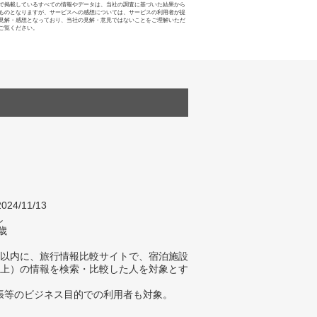
で掲載しているすべての情報やデータは、当社の調査に基づいた結果から
ものとなりますが、サービスへの感想については、サービスの利用者が提
見解・感想となっており、当社の見解・意見ではないことをご理解いただ
ご覧ください。
024/11/13
し
歳
年以内に、旅行情報比較サイトで、宿泊施設
以上）の情報を検索・比較した人を対象とす
張等のビジネス目的での利用者も対象。