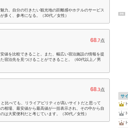
が魅力。自分の行きたい観光地の距離感やホテルのサービス
PR
が多く、参考になる。（30代／女性）
68
.7
点
最安値を比較できること。また、幅広い宿泊施設の情報を提
た宿泊先を見つけることができること。（60代以上／男
68
.3
点
サ
トと比べても、リライアビリティが高いサイトだと思って
体の相場、最安値から最高値が一括表示され、その中から自
のは大変便利だと考じています。（30代／女性）