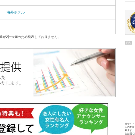
海外ホテル
業が2社未満のため発表しておりません。
PR
当サイト
らの配置
ります。
とは固く