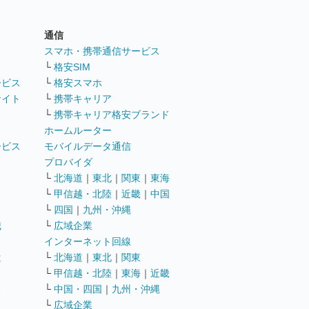
通信
ト
スマホ・携帯通信サービス
└
格安SIM
ービス
└
格安スマホ
サイト
└
携帯キャリア
└
携帯キャリア格安ブランド
ホームルーター
ービス
モバイルデータ通信
ト
プロバイダ
└
北海道
｜
東北
｜
関東
｜
東海
└
甲信越・北陸
｜
近畿
｜
中国
└
四国
｜
九州・沖縄
職
└
広域企業
インターネット回線
遣
└
北海道
｜
東北
｜
関東
└
甲信越・北陸
｜
東海
｜
近畿
ス
└
中国・四国
｜
九州・沖縄
└
広域企業