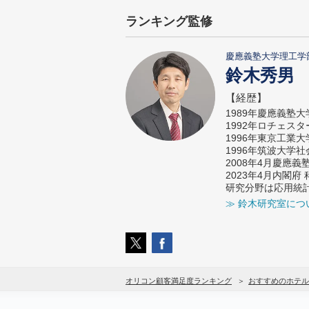
ランキング監修
慶應義塾大学理工学
鈴木秀男
【経歴】
1989年慶應義塾
1992年ロチェス
1996年東京工業
1996年筑波大学
2008年4月慶應
2023年4月内閣
研究分野は応用統
≫ 鈴木研究室につ
オリコン顧客満足度ランキング
おすすめのホテル