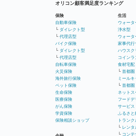
オリコン顧客満足度ランキング
保険
生活
自動車保険
ウォータ
└
ダイレクト型
浄水型
└
代理店型
ウォータ
バイク保険
家事代行
└
ダイレクト型
ハウスク
└
代理店型
コインラ
自転車保険
食材宅配
火災保険
└
首都圏
海外旅行保険
ミールキ
ペット保険
└
首都圏
生命保険
ネットス
医療保険
フードデ
がん保険
サービス
学資保険
ふるさと
保険相談ショップ
トランク
└
レンタ
└
コンテ
金融