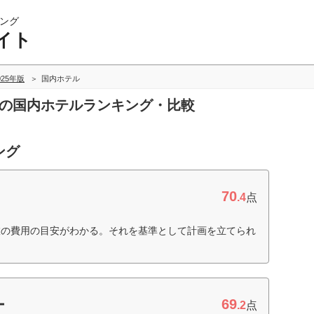
ング
イト
025年版
国内ホテル
トの国内ホテルランキング・比較
ング
70
.4
点
旅の費用の目安がわかる。それを基準として計画を立てられ
69
ー
.2
点