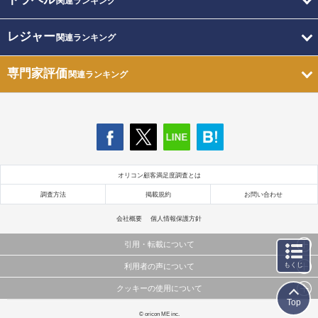
関連ランキング
レジャー
関連ランキング
専門家評価
関連ランキング
オリコン顧客満足度調査とは
調査方法
掲載規約
お問い合わせ
会社概要
個人情報保護方針
引用・転載について
もくじ
利用者の声について
当サイトで公開されている情報（文字、写真、イラスト、画像データ等）及びこれらの配置・
編集および構造などについての著作権は株式会社oricon MEに帰属しております。
クッキーの使用について
当サイトに掲載している内容はすべてサービスの利用者が提出された見解・感想です。
これらの情報を権利者の許可なく無断転載・複製などの二次利用を行うことは固く禁じており
Top
弊社が内容について正確性を含め一切保証するものではありません。
ます。
このサイトでは Cookie を使用して、ユーザーに合わせたコンテンツや広告の表示、ソーシャル
© oricon ME inc.
弊社の見解・ 意見ではないことをご理解いただいた上でご覧ください。