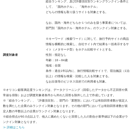
総合ランキング、及び評価項目別ランキングランクイン条件と
して、「国内ホテル」、「海外ホテル」
どちらの情報も取り扱うサイトを対象とする。
なお、国内・海外どちらか１つのみを扱う事業者については、
部門別「国内ホテル・海外ホテル」のランクイン対象とする。
※キーワード（検索ワード）に対して、旅行予約サイトの商品
情報を横断的に検索し、自社サイト内で結果を一括表示するサ
イト（メタサーチ型）をホテル比較サイトとする。
調査対象者
性別：指定なし
年齢：18～84歳
地域：全国
条件：過去1年以内に、旅行情報比較サイトで、宿泊施設（1泊
以上）の情報を検索・比較した人を対象とする。
なお出張等のビジネス目的での利用者も対象。
※オリコン顧客満足度ランキングは、データクリーニング（回収したデータから不正回答や異
常値を排除）および調査対象者条件から外れた回答を除外した上で作成しています。
※「総合ランキング」、「評価項目別」、部門の「業態別」においては有効回答者数が規定人
数を満たした企業のみランクイン対象となります。その他の部門においては有効回答者数が規
定人数の半数以上の企業がランクイン対象となります。
※総合得点が60.0点以上で、他人に薦めたくないと回答した人の割合が基準値以下の企業がラ
ンクイン対象となります。
≫ 詳細はこちら