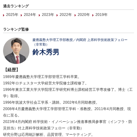
過去ランキング
2025年
2024年
2023年
2022年
2020年
2019年
ランキング監修
慶應義塾大学理工学部教授／内閣府 上席科学技術政策フェロー
（非常勤）
鈴木秀男
【経歴】
1989年慶應義塾大学理工学部管理工学科卒業。
1992年ロチェスター大学経営大学院修士課程修了。
1996年東京工業大学大学院理工学研究科博士課程経営工学専攻修了。博士（工
学）取得。
1996年筑波大学社会工学系・講師。2002年6月同助教授。
2008年4月慶應義塾大学理工学部管理工学科・准教授。2011年4月同教授、現
在に至る。
2023年4月内閣府 科学技術・イノベーション推進事務局参事官（インフラ・防
災担当）付上席科学技術政策フェロー（非常勤）
研究分野は応用統計解析、品質管理、マーケティング。