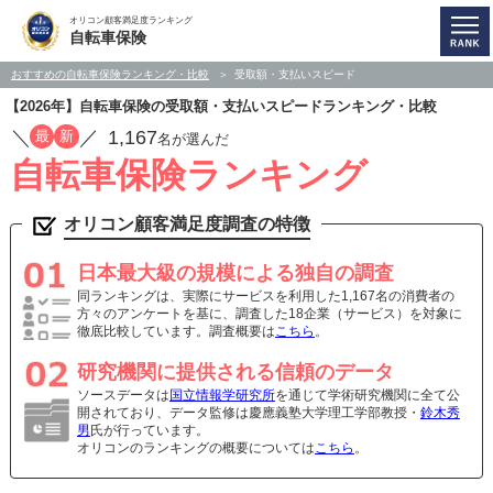
オリコン顧客満足度ランキング
自転車保険
おすすめの自転車保険ランキング・比較
受取額・支払いスピード
【2026年】自転車保険の受取額・支払いスピードランキング・比較
／
／
1,167
最
新
名が選んだ
自転車保険ランキング
オリコン顧客満足度調査の特徴
日本最大級の規模による独自の調査
同ランキングは、実際にサービスを利用した1,167名の消費者の
方々のアンケートを基に、調査した18企業（サービス）を対象に
徹底比較しています。調査概要は
こちら
。
研究機関に提供される信頼のデータ
ソースデータは
国立情報学研究所
を通じて学術研究機関に全て公
開されており、データ監修は慶應義塾大学理工学部教授・
鈴木秀
男
氏が行っています。
オリコンのランキングの概要については
こちら
。