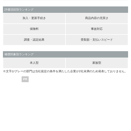
評価項目別ランキング
加入・更新手続き
商品内容の充実さ
保険料
事故対応
調査・認定結果
受取額・支払いスピード
補償対象別ランキング
本人型
家族型
※文字がグレーの部門は当社規定の条件を満たした企業が2社未満のため発表しておりません。
PR