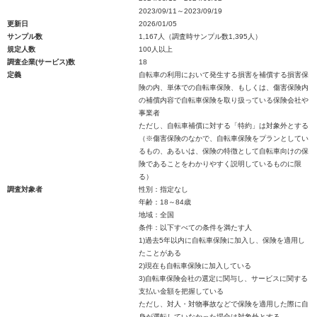
2023/09/11～2023/09/19
更新日
2026/01/05
サンプル数
1,167人（調査時サンプル数1,395人）
規定人数
100人以上
調査企業(サービス)数
18
定義
自転車の利用において発生する損害を補償する損害保
険の内、単体での自転車保険、もしくは、傷害保険内
の補償内容で自転車保険を取り扱っている保険会社や
事業者
ただし、自転車補償に対する「特約」は対象外とする
（※傷害保険のなかで、自転車保険をプランとしてい
るもの、あるいは、保険の特徴として自転車向けの保
険であることをわかりやすく説明しているものに限
る）
調査対象者
性別：指定なし
年齢：18～84歳
地域：全国
条件：以下すべての条件を満たす人
1)過去5年以内に自転車保険に加入し、保険を適用し
たことがある
2)現在も自転車保険に加入している
3)自転車保険会社の選定に関与し、サービスに関する
支払い金額を把握している
ただし、対人・対物事故などで保険を適用した際に自
身が運転していなかった場合は対象外とする