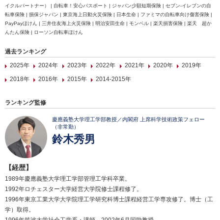
イクルパートナー） | 自転車！安心パスポート | ジャパン少額短期保険 | セブン‐イレブンの自
転車保険 | 損保ジャパン | 東京海上日動火災保険 | 日本生命 | ファミマの自転車向け傷害保険 |
PayPayほけん | 三井住友海上火災保険 | 明治安田生命 | モンベル | 楽天損害保険 | 楽天 超か
んたん保険 | ローソン自転車ほけん
過去ランキング
2025年
2024年
2023年
2022年
2021年
2020年
2019年
2018年
2016年
2015年
2014-2015年
ランキング監修
慶應義塾大学理工学部教授／内閣府 上席科学技術政策フェロー
（非常勤）
鈴木秀男
【経歴】
1989年慶應義塾大学理工学部管理工学科卒業。
1992年ロチェスター大学経営大学院修士課程修了。
1996年東京工業大学大学院理工学研究科博士課程経営工学専攻修了。博士（工
学）取得。
1996年筑波大学社会工学系・講師。2002年6月同助教授。