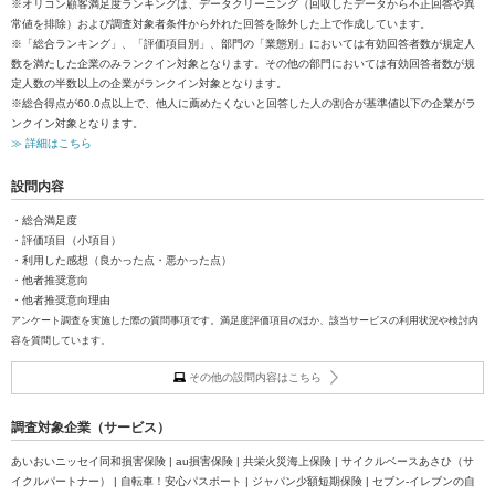
※オリコン顧客満足度ランキングは、データクリーニング（回収したデータから不正回答や異
常値を排除）および調査対象者条件から外れた回答を除外した上で作成しています。
※「総合ランキング」、「評価項目別」、部門の「業態別」においては有効回答者数が規定人
数を満たした企業のみランクイン対象となります。その他の部門においては有効回答者数が規
定人数の半数以上の企業がランクイン対象となります。
※総合得点が60.0点以上で、他人に薦めたくないと回答した人の割合が基準値以下の企業がラ
ンクイン対象となります。
≫ 詳細はこちら
設問内容
・総合満足度
・評価項目（小項目）
・利用した感想（良かった点・悪かった点）
・他者推奨意向
・他者推奨意向理由
アンケート調査を実施した際の質問事項です。満足度評価項目のほか、該当サービスの利用状況や検討内
容を質問しています。
その他の設問内容はこちら
調査対象企業（サービス）
あいおいニッセイ同和損害保険 | au損害保険 | 共栄火災海上保険 | サイクルベースあさひ（サ
イクルパートナー） | 自転車！安心パスポート | ジャパン少額短期保険 | セブン‐イレブンの自