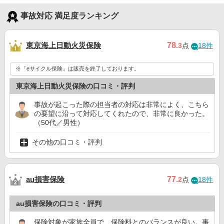
事故対応 満足度ランキング
東京海上日動火災保険
78
.3
点
18件
※「eサイクル保険」は販売を終了しております。
東京海上日動火災保険の口コミ・評判
事故が起こった際の担当者の対応は非常によく、こちら
の要望に沿って対応してくれたので、非常に良かった。
（50代／男性）
その他の口コミ・評判
au損害保険
77
.2
点
18件
au損害保険の口コミ・評判
保険対象が家族全員で、保険料とのバランスが良い。事