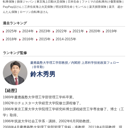
転車保険 | 損保ジャパン | 東京海上日動火災保険 | 日本生命 | ファミマの自転車向け傷害保険 |
PayPayほけん | 三井住友海上火災保険 | 明治安田生命 | モンベル | 楽天損害保険 | 楽天 超か
んたん保険 | ローソン自転車ほけん
過去ランキング
2025年
2024年
2023年
2022年
2021年
2020年
2019年
2018年
2016年
2015年
2014-2015年
ランキング監修
慶應義塾大学理工学部教授／内閣府 上席科学技術政策フェロー
（非常勤）
鈴木秀男
【経歴】
1989年慶應義塾大学理工学部管理工学科卒業。
1992年ロチェスター大学経営大学院修士課程修了。
1996年東京工業大学大学院理工学研究科博士課程経営工学専攻修了。博士（工
学）取得。
1996年筑波大学社会工学系・講師。2002年6月同助教授。
2008年4月慶應義塾大学理工学部管理工学科・准教授。2011年4月同教授、現