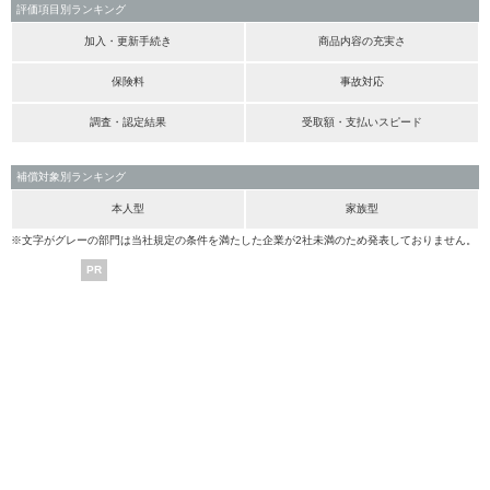
評価項目別ランキング
加入・更新手続き
商品内容の充実さ
保険料
事故対応
調査・認定結果
受取額・支払いスピード
補償対象別ランキング
本人型
家族型
※文字がグレーの部門は当社規定の条件を満たした企業が2社未満のため発表しておりません。
PR