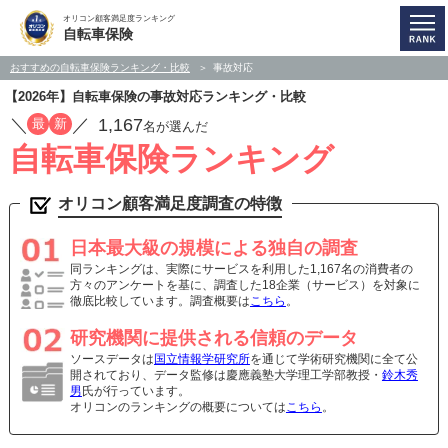
オリコン顧客満足度ランキング
自転車保険
おすすめの自転車保険ランキング・比較
事故対応
【2026年】自転車保険の事故対応ランキング・比較
／
／
1,167
最
新
名が選んだ
自転車保険ランキング
オリコン顧客満足度調査の特徴
日本最大級の規模による独自の調査
同ランキングは、実際にサービスを利用した1,167名の消費者の
方々のアンケートを基に、調査した18企業（サービス）を対象に
徹底比較しています。調査概要は
こちら
。
研究機関に提供される信頼のデータ
ソースデータは
国立情報学研究所
を通じて学術研究機関に全て公
開されており、データ監修は慶應義塾大学理工学部教授・
鈴木秀
男
氏が行っています。
オリコンのランキングの概要については
こちら
。