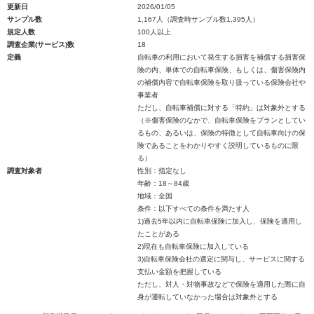
更新日
2026/01/05
サンプル数
1,167人（調査時サンプル数1,395人）
規定人数
100人以上
調査企業(サービス)数
18
定義
自転車の利用において発生する損害を補償する損害保
険の内、単体での自転車保険、もしくは、傷害保険内
の補償内容で自転車保険を取り扱っている保険会社や
事業者
ただし、自転車補償に対する「特約」は対象外とする
（※傷害保険のなかで、自転車保険をプランとしてい
るもの、あるいは、保険の特徴として自転車向けの保
険であることをわかりやすく説明しているものに限
る）
調査対象者
性別：指定なし
年齢：18～84歳
地域：全国
条件：以下すべての条件を満たす人
1)過去5年以内に自転車保険に加入し、保険を適用し
たことがある
2)現在も自転車保険に加入している
3)自転車保険会社の選定に関与し、サービスに関する
支払い金額を把握している
ただし、対人・対物事故などで保険を適用した際に自
身が運転していなかった場合は対象外とする