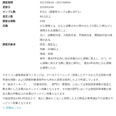
調査期間
2017/08/24～2017/09/06
更新日
2018/01/04
サンプル数
973人（調査時サンプル数1,067人）
規定人数
90人以上
調査企業数
20社
定義
がん保険とは、がんと診断された時やがんで入院した時などに
保障される保険のこと。
主に、診断給付金、入院給付金、手術給付金、通院給付金の保
障がある。
調査対象者
性別：指定なし
年齢：20歳以上
地域：全国
条件：過去5年以内に自分名義のがん保険に加入し、かつ、が
ん保険に加入する際に選定に関与し、過去3年以内にがん保険
を適用した人。
※オリコン顧客満足度ランキングは、データクリーニング（回収したデータから不正回答や異
常値を排除）および調査対象者条件から外れた回答を除外した上で作成しています。
※「総合ランキング」、「評価項目別」、部門の「業態別」においては有効回答者数が規定人
数を満たした企業のみランクイン対象となります。その他の部門においては有効回答者数が規
定人数の半数以上の企業がランクイン対象となります。
※総合得点が60.00点以上で、他人に薦めたくないと回答した人の割合が基準値以下の企業がラ
ンクイン対象となります。
≫ 詳細はこちら