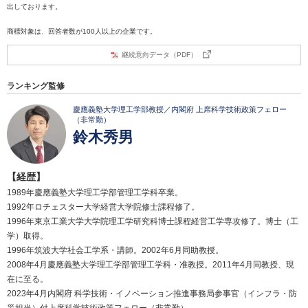
出しております。
商標対象は、回答者数が100人以上の企業です。
継続意向データ（PDF）
ランキング監修
慶應義塾大学理工学部教授／内閣府 上席科学技術政策フェロー
（非常勤）
鈴木秀男
【経歴】
1989年慶應義塾大学理工学部管理工学科卒業。
1992年ロチェスター大学経営大学院修士課程修了。
1996年東京工業大学大学院理工学研究科博士課程経営工学専攻修了。博士（工
学）取得。
1996年筑波大学社会工学系・講師。2002年6月同助教授。
2008年4月慶應義塾大学理工学部管理工学科・准教授。2011年4月同教授、現
在に至る。
2023年4月内閣府 科学技術・イノベーション推進事務局参事官（インフラ・防
災担当）付上席科学技術政策フェロー（非常勤）