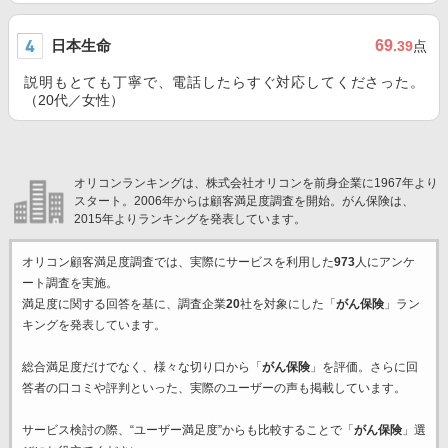
日本生命
69
.39
点
説明もとても丁寧で、電話したらすぐ対応してくださった。
（20代／女性）
オリコンランキングは、株式会社オリコンを前身企業に1967年より
スタート。2006年からは顧客満足度調査を開始。がん保険は、
2015年よりランキングを発表しています。
オリコン顧客満足度調査では、実際にサービスを利用した
973
人にアンケ
ート調査を実施。
満足度に関する回答を基に、調査企業
20
社を対象にした「
がん保険
」ラン
キングを発表しています。
総合満足度だけでなく、様々な切り口から「
がん保険
」を評価。さらに回
答者の口コミや評判といった、実際のユーザーの声も掲載しています。
サービス検討の際、“ユーザー満足度”からも比較することで「
がん保険
」選