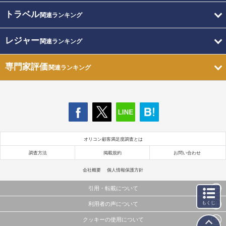
トラベル
関連ランキング
レジャー
関連ランキング
専門家評価
関連ランキング
オリコン顧客満足度調査とは
調査方法
掲載規約
お問い合わせ
会社概要
個人情報保護方針
引用・転載について
もくじ
利用者の声について
当サイトで公開されている情報（文字、写真、イラスト、画像データ等）及びこれらの配置・
編集および構造などについての著作権は株式会社oricon MEに帰属しております。
クッキーの使用について
当サイトに掲載している内容はすべてサービスの利用者が提出された見解・感想です。
これらの情報を権利者の許可なく無断転載・複製などの二次利用を行うことは固く禁じており