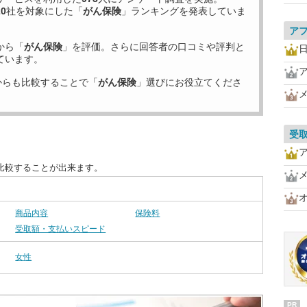
20
社を対象にした「
がん保険
」ランキングを発表していま
ア
から「
がん保険
」を評価。さらに回答者の口コミや評判と
ています。
からも比較することで「
がん保険
」選びにお役立てくださ
受
比較することが出来ます。
商品内容
保険料
受取額・支払いスピード
女性
PR