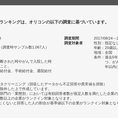
ランキングは、オリコンの以下の調査に基づいています。
3
調査期間
2017/08/24～2
調査対象者
性別：指定な
人（調査時サンプル数1,067人）
年齢：20歳以
地域：全国
条件：過去5
断された時やがんで入院した時
つ、が
こと。
年以内
給付金、手術給付金、通院給付
タクリーニング（回収したデータから不正回答や異常値を排除）
除外した上で作成しています。
部門の「業態別」においては有効回答者数が規定人数を満たした企業の
数以上の企業がランクイン対象となります。
薦めたくないと回答した人の割合が基準値以下の企業がランクイン対象とな