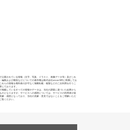
で公開されている情報（文字、写真、イラスト、画像データ等）及びこれ
・編集および構造などについての著作権は株式会社oricon MEに帰属してお
これらの情報を権利者の許可なく無断転載・複製などの二次利用を行うこ
禁じております。
で掲載しているすべての情報やデータは、当社の調査に基づいた結果から
ものとなりますが、サービスへの感想については、サービスの利用者が提
見解・感想となっており、当社の見解・意見ではないことをご理解いただ
ご覧ください。