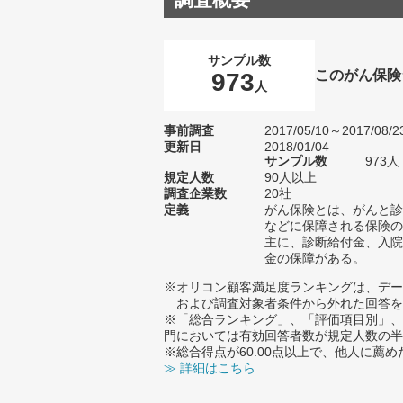
サンプル数
このがん保険
973
人
事前調査
2017/05/10～2017/08/2
更新日
2018/01/04
サンプル数
973
規定人数
90人以上
調査企業数
20社
定義
がん保険とは、がんと診
などに保障される保険の
主に、診断給付金、入院
金の保障がある。
※オリコン顧客満足度ランキングは、デー
および調査対象者条件から外れた回答を
※「総合ランキング」、「評価項目別」、
門においては有効回答者数が規定人数の半
※総合得点が60.00点以上で、他人に
≫ 詳細はこちら