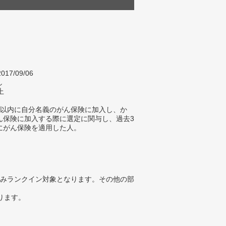
017/09/06
し
上
年以内に自分名義のがん保険に加入し、か
ん保険に加入する際に選定に関与し、過去3
にがん保険を適用した人。
みランクイン対象となります。その他の部
ります。