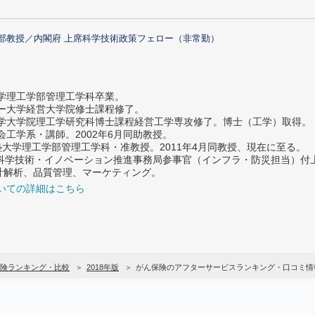
部教授／内閣府 上席科学技術政策フェロー（非常勤）
大学理工学部管理工学科卒業。
ター大学経営大学院修士課程修了。
大学大学院理工学研究科博士課程経営工学専攻修了。博士（工学）取得。
社会工学系・講師。2002年6月同助教授。
義塾大学理工学部管理工学科・准教授。2011年4月同教授、現在に至る。
府 科学技術・イノベーション推進事務局参事官（インフラ・防災担当）
計解析、品質管理、マーケティング。
いての詳細はこちら
険ランキング・比較
2018年版
がん保険のアフターサービスランキング・口コミ情