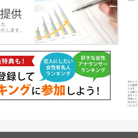
当サイト
らの配置
ります。
とは固く
当サイト
作成した
出された
いた上で