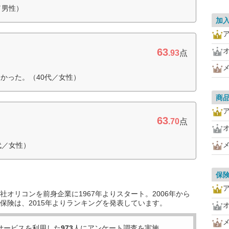
／男性）
加
63
.93
点
かった。（40代／女性）
商
63
.70
点
代／女性）
保
オリコンを前身企業に1967年よりスタート。2006年から
保険は、2015年よりランキングを発表しています。
サービスを利用した
973
人にアンケート調査を実施。