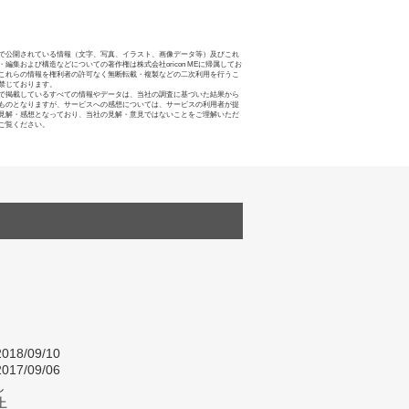
で公開されている情報（文字、写真、イラスト、画像データ等）及びこれ
・編集および構造などについての著作権は株式会社oricon MEに帰属してお
これらの情報を権利者の許可なく無断転載・複製などの二次利用を行うこ
禁じております。
で掲載しているすべての情報やデータは、当社の調査に基づいた結果から
ものとなりますが、サービスへの感想については、サービスの利用者が提
見解・感想となっており、当社の見解・意見ではないことをご理解いただ
ご覧ください。
018/09/10
017/09/06
し
上