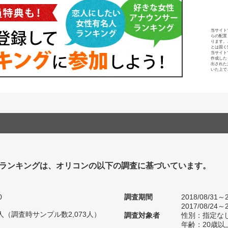
当サイト
らの配置
ります。
とは固く
当サイト
作成した
出された
いた上で
ランキングは、オリコンの以下の調査に基づいています。
0
調査期間
2018/08/31～2
2017/08/24～2
72人（調査時サンプル数2,073人）
調査対象者
性別：指定な
年齢：20歳以