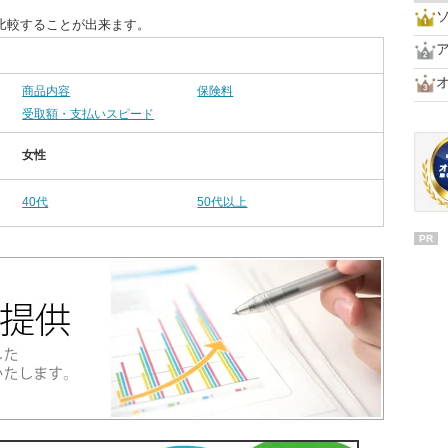
比較することが出来ます。
商品内容
保険料
受取額・支払いスピード
女性
40代
50代以上
PR