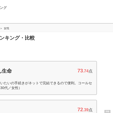
ング
女性
ランキング・比較
73
ん生命
.74
点
だいたいの手続きがネットで完結できるので便利。コールセ
30代／女性）
72
.39
点
PR