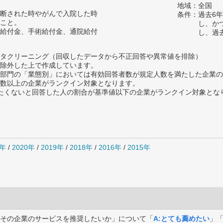
地域：全国
断された時やがんで入院した時
条件：過去6
こと。
し、か
給付金、手術給付金、通院給付
し、過
タクリーニング（回収したデータから不正回答や異常値を排除）
除外した上で作成しています。
部門の「業態別」においては有効回答者数が規定人数を満たした企業の
数以上の企業がランクイン対象となります。
薦めたくないと回答した人の割合が基準値以下の企業がランクイン対象とな
1年
/
2020年
/
2019年
/
2018年
/
2016年
/
2015年
その企業のサービスを推奨したいか」について「
A:とても薦めたい
」