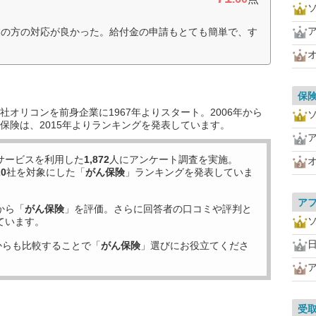
業の方の対応が良かった。給付金の申請もとても簡単で、す
保
オリコンを前身企業に1967年よりスタート。2006年から
保険は、2015年よりランキングを発表しています。
サービスを利用した
1,872
人にアンケート調査を実施。
20
社を対象にした「
がん保険
」ランキングを発表していま
ア
から「
がん保険
」を評価。さらに回答者の口コミや評判と
ています。
からも比較することで「
がん保険
」選びにお役立てくださ
受