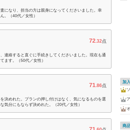
検査になり、担当の方は親身になってくださいました。幸
ん。（40代／女性）
72
.32
点
し、連絡すると直ぐに手続きしてくださいました。現在も通
てます。（50代／女性）
加
71
.86
点
ンを決めれた。プランの押し付けはなく、気になるものを選
な気分にもならず決めれた。（20代／女性）
商
71
.60
点