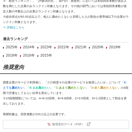
※「総合ランキング」、「評価項目別」、部門の「業態別」においては有効回答者数が規定人
数を満たした企業のみランクイン対象となります。その他の部門においては有効回答者数が規
定人数の半数以上の企業がランクイン対象となります。
※総合得点が60.00点以上で、他人に薦めたくないと回答した人の割合が基準値以下の企業がラ
ンクイン対象となります。
≫ 詳細はこちら
過去ランキング
2025年
2024年
2023年
2022年
2021年
2020年
2019年
2018年
2016年
2015年
推奨意向
調査企業のサービス利用者に、「どの程度その企業のサービスを推奨したいか」について「
A:
とても薦めたい
」「
B:まあ薦めたい
」「
C:あまり薦めたくない
」「
D:全く薦めたくない
」の4段
階で評価をしてもらい比率を算出しています。
※10段階聴取については、A=9-10回答、B=6-8回答、C=3-5回答、D=1-2回答として割合を算
出しております。
商標対象は、回答者数が100人以上の企業です。
推奨意向データ（PDF）