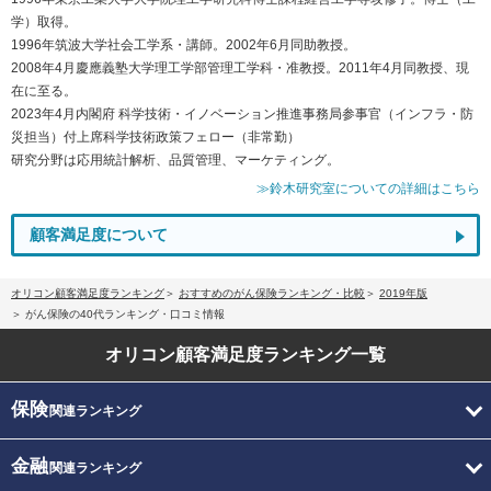
学）取得。
1996年筑波大学社会工学系・講師。2002年6月同助教授。
2008年4月慶應義塾大学理工学部管理工学科・准教授。2011年4月同教授、現
在に至る。
2023年4月内閣府 科学技術・イノベーション推進事務局参事官（インフラ・防
災担当）付上席科学技術政策フェロー（非常勤）
研究分野は応用統計解析、品質管理、マーケティング。
≫鈴木研究室についての詳細はこちら
顧客満足度について
オリコン顧客満足度ランキング
おすすめのがん保険ランキング・比較
2019年版
がん保険の40代ランキング・口コミ情報
オリコン顧客満足度
ランキング一覧
保険
関連ランキング
金融
関連ランキング