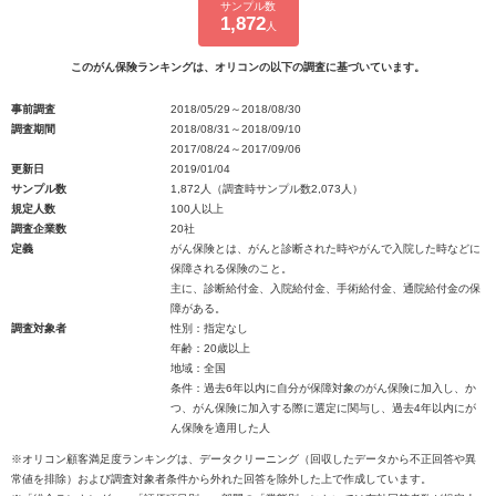
サンプル数
1,872
人
このがん保険ランキングは、オリコンの以下の調査に基づいています。
事前調査
2018/05/29～2018/08/30
調査期間
2018/08/31～2018/09/10
2017/08/24～2017/09/06
更新日
2019/01/04
サンプル数
1,872人（調査時サンプル数2,073人）
規定人数
100人以上
調査企業数
20社
定義
がん保険とは、がんと診断された時やがんで入院した時などに
保障される保険のこと。
主に、診断給付金、入院給付金、手術給付金、通院給付金の保
障がある。
調査対象者
性別：指定なし
年齢：20歳以上
地域：全国
条件：過去6年以内に自分が保障対象のがん保険に加入し、か
つ、がん保険に加入する際に選定に関与し、過去4年以内にが
ん保険を適用した人
※オリコン顧客満足度ランキングは、データクリーニング（回収したデータから不正回答や異
常値を排除）および調査対象者条件から外れた回答を除外した上で作成しています。