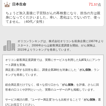
日本生命
71
.57
点
ちょうど加入直後に子宮頚がんの再検査になり、担当の方は親
身になってくださいました。幸い、悪化はしてないので、使っ
てません。（40代／女性）
オリコンランキングは、株式会社オリコンを前身企業に1967年より
スタート。2006年からは顧客満足度調査を開始。がん保険は、
2015年よりランキングを発表しています。
オリコン顧客満足度調査では、実際にサービスを利用した
1,872
人にアンケ
ート調査を実施。
満足度に関する回答を基に、調査企業
20
社を対象にした「
がん保険
」ラン
キングを発表しています。
総合満足度だけでなく、様々な切り口から「
がん保険
」を評価。さらに回
答者の口コミや評判といった、実際のユーザーの声も掲載しています。
サービス検討の際、“ユーザー満足度”からも比較することで「
がん保険
」選
びにお役立てください。