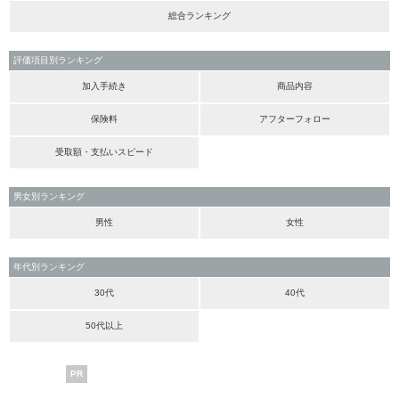
総合ランキング
評価項目別ランキング
加入手続き
商品内容
保険料
アフターフォロー
受取額・支払いスピード
男女別ランキング
男性
女性
年代別ランキング
30代
40代
50代以上
PR