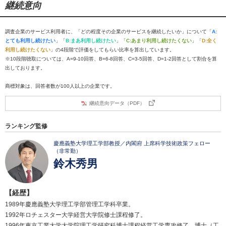
継続意向
調査企業のサービス利用者に、「どの程度その企業のサービスを継続したいか」について「
A:
とても利用し続けたい
」「
B:まあ利用し続けたい
」「
C:あまり利用し続けたくない
」「
D:全く
利用し続けたくない
」の4段階で評価をしてもらい比率を算出しています。
※10段階聴取については、A=9-10回答、B=6-8回答、C=3-5回答、D=1-2回答として割合を算
出しております。
商標対象は、回答者数が100人以上の企業です。
継続意向データ（PDF）
ランキング監修
慶應義塾大学理工学部教授／内閣府 上席科学技術政策フェロー
（非常勤）
鈴木秀男
【経歴】
1989年慶應義塾大学理工学部管理工学科卒業。
1992年ロチェスター大学経営大学院修士課程修了。
1996年東京工業大学大学院理工学研究科博士課程経営工学専攻修了。博士（工