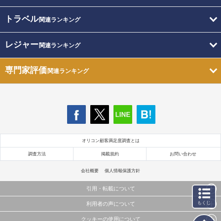
トラベル
関連ランキング
レジャー
関連ランキング
専門家評価
関連ランキング
オリコン顧客満足度調査とは
調査方法
掲載規約
お問い合わせ
会社概要
個人情報保護方針
引用・転載について
もくじ
利用者の声について
当サイトで公開されている情報（文字、写真、イラスト、画像データ等）及びこれらの配置・
編集および構造などについての著作権は株式会社oricon MEに帰属しております。
クッキーの使用について
当サイトに掲載している内容はすべてサービスの利用者が提出された見解・感想です。