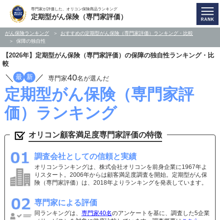
専門家が評価した、オリコン保険商品ランキング
定期型がん保険（専門家評価）
がん保険ランキング
おすすめの定期型がん保険（専門家評価）ランキング・比較
保障の独自性
【2026年】定期型がん保険（専門家評価）の保障の独自性ランキング・比
較
／
／
40
最
新
専門家
名が選んだ
定期型がん保険（専門家評
価）ランキング
オリコン顧客満足度専門家評価の特徴
調査会社としての信頼と実績
オリコンランキングは、株式会社オリコンを前身企業に1967年よ
りスタート。2006年からは顧客満足度調査を開始。定期型がん保
険（専門家評価）は、2018年よりランキングを発表しています。
専門家による評価
同ランキングは、
専門家40名
のアンケートを基に、調査した5企業