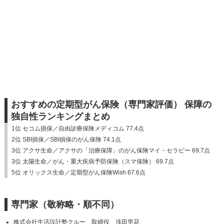
おすすめの定期型がん保険（専門家評価） 保障の
独自性ランキングまとめ
1位 セコム損保／自由診療保険メディコム 77.4点
2位 SBI損保／SBI損保のがん保険 74.1点
3位 アクサ生命／アクサの「治療保障」のがん保険マイ・セラピー 69.7点
3位 太陽生命／がん・重大疾病予防保険（スマ保険） 69.7点
5位 オリックス生命／定期型がん保険Wish 67.6点
専門家（敬称略・順不同）
株式会社生活設計塾クルー 取締役 浅田里花