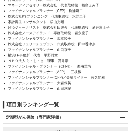
マネーディアセオリー株式会社 代表取締役 福島えみ子
ファイナンシャルプランナー（CFP) 松浦建二
株式会社K'sプランニング 代表取締役 水野圭子
家計再生コンサルタント 横山光昭
経済ジャーナリスト 株式会社回遊舎 代表取締役 酒井富士子
株式会社ノースアイランド 専務取締役 岩永慶子
ファイナンシャルプランナー 坂本綾子
株式会社フェリーチェプラン 代表取締役 田中香津奈
ファイナンシャルプランナー 山口京子
横浜FP事務所 代表 平野雅章
ＮＰＯ法人 ら・し・さ 理事 髙井豪
ファイナンシャル・プランナー（CFP®） 西海重尚
ファイナンシャルプランナー（AFP） 三枝徹
ファイナンシャルプランナー(CFP)／金融ライター 佐久間翠
ファイナンシャルプランナー 大岩保英
ファイナンシャルプランナー 山田悠記
項目別ランキング一覧
定期型がん保険（専門家評価）