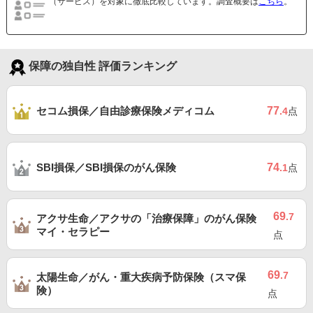
（サービス）を対象に徹底比較しています。調査概要は
こちら
。
保障の独自性 評価ランキング
セコム損保／自由診療保険メディコム
77
.4
点
SBI損保／SBI損保のがん保険
74
.1
点
69
.7
アクサ生命／アクサの「治療保障」のがん保険
マイ・セラピー
点
69
.7
太陽生命／がん・重大疾病予防保険（スマ保
険）
点