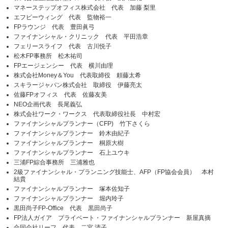
マネーステップオフィス株式会社 代表 加藤 梨里
エフピーウィング 代表 監物裕一
FPラウンジ 代表 豊田眞弓
ファイナンシャル・クリニック 代表 平田浩章
フェリースライフ 代表 古川悦子
松木FP事務所 松木祐司
FPエージェンシー 代表 横川由理
株式会社Money＆You 代表取締役 頼藤太希
スキラージャパン株式会社 取締役 伊藤亮太
佐藤FPオフィス 代表 佐藤友美
NEO企画代表 長尾義弘
株式会社ワーク・ワークス 代表取締役社長 中村宏
ファイナンシャルプランナー（CFP) 竹下さくら
ファイナンシャルプランナー 鈴木由紀子
ファイナンシャルプランナー 桐原大樹
ファイナンシャルプランナー 石上ユウキ
三浦FP綜合事務所 三浦雅也
2級ファイナンシャル・プランニング技能士、AFP（FP協会会員） 本村
結貴
ファイナンシャルプランナー 塚本佐知子
ファイナンシャルプランナー 堀内玲子
黒田尚子FP-Office 代表 黒田尚子
FP法人ガイア プライベート・ファイナンシャルプランナー 新屋真摘
合同会社リーフ 代表 二宮 清子