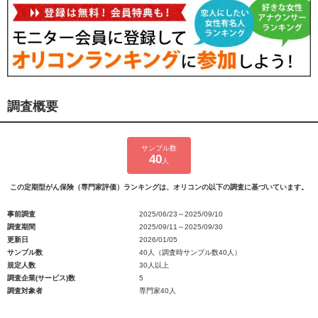
調査概要
サンプル数
40
人
この定期型がん保険（専門家評価）ランキングは、オリコンの以下の調査に基づいています。
事前調査
2025/06/23～2025/09/10
調査期間
2025/09/11～2025/09/30
更新日
2026/01/05
サンプル数
40人（調査時サンプル数40人）
規定人数
30人以上
調査企業(サービス)数
5
調査対象者
専門家40人