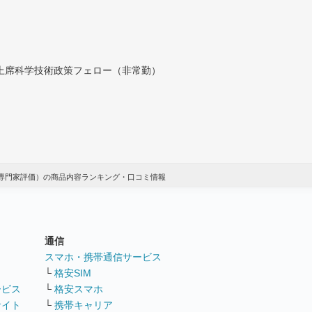
付上席科学技術政策フェロー（非常勤）
専門家評価）の商品内容ランキング・口コミ情報
通信
ト
スマホ・携帯通信サービス
└
格安SIM
ービス
└
格安スマホ
サイト
└
携帯キャリア