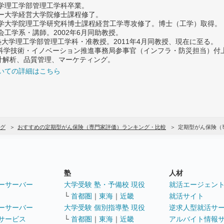
大学理工学部管理工学科卒業。
ター大学経営大学院修士課程修了。
大学大学院理工学研究科博士課程経営工学専攻修了。博士（工学）取得。
社会工学系・講師。2002年6月同助教授。
義塾大学理工学部管理工学科・准教授。2011年4月同教授、現在に至る。
府 科学技術・イノベーション推進事務局参事官（インフラ・防災担当）
計解析、品質管理、マーケティング。
いての詳細はこちら
グ
おすすめの定期型がん保険（専門家評価）ランキング・比較
定期型がん保険（
塾
人材
ーサーバー
大学受験 塾・予備校 現役
就活エージェン
└
首都圏
｜
東海
｜
近畿
就活サイト
ーサーバー
大学受験 個別指導塾 現役
逆求人型就活サ
サービス
└
首都圏
｜
東海
｜
近畿
アルバイト情報