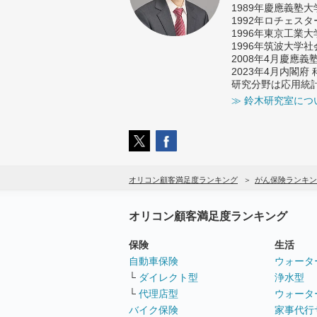
1989年慶應義塾
1992年ロチェス
1996年東京工業
1996年筑波大学
2008年4月慶應
2023年4月内閣
研究分野は応用統
≫ 鈴木研究室につ
オリコン顧客満足度ランキング
がん保険ランキン
オリコン顧客満足度ランキング
保険
生活
自動車保険
ウォータ
└
ダイレクト型
浄水型
└
代理店型
ウォータ
バイク保険
家事代行