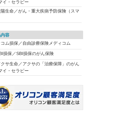
マイ・セラピー
太陽生命／がん・重大疾病予防保険（スマ
）
品内容
セコム損保／自由診療保険メディコム
BI損保／SBI損保のがん保険
アクサ生命／アクサの「治療保障」のがん
マイ・セラピー