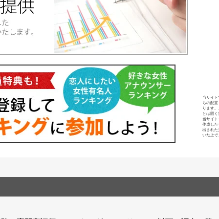
当サイト
らの配置
ります。
とは固く
当サイト
作成した
出された
いた上で