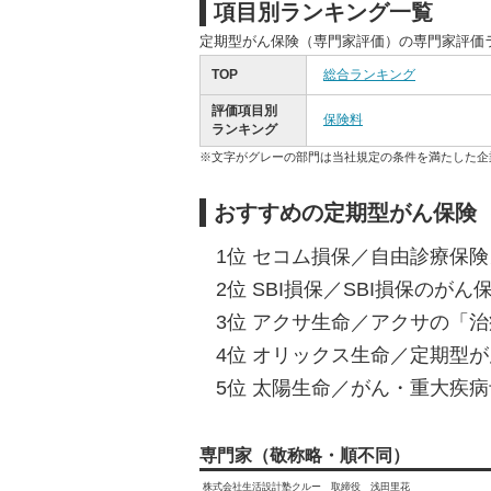
項目別ランキング一覧
定期型がん保険（専門家評価）の専門家評価
TOP
総合ランキング
評価項目別
保険料
ランキング
※文字がグレーの部門は当社規定の条件を満たした企
おすすめの定期型がん保険
1位 セコム損保／自由診療保険メ
2位 SBI損保／SBI損保のがん保険
3位 アクサ生命／アクサの「治
4位 オリックス生命／定期型がん保
5位 太陽生命／がん・重大疾病
専門家（敬称略・順不同）
株式会社生活設計塾クルー 取締役 浅田里花