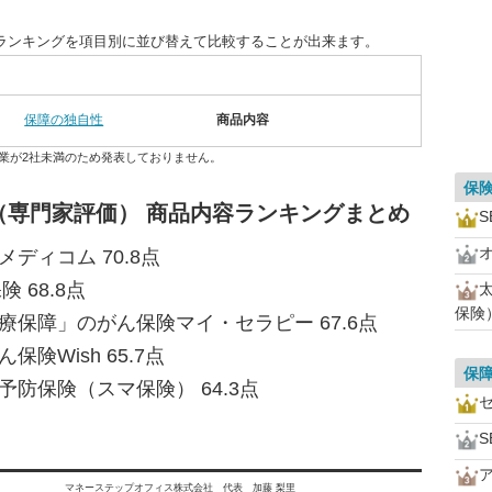
ランキングを項目別に並び替えて比較することが出来ます。
保障の独自性
商品内容
業が2社未満のため発表しておりません。
保
（専門家評価） 商品内容ランキングまとめ
S
ディコム 70.8点
 68.8点
保険
療保障」のがん保険マイ・セラピー 67.6点
険Wish 65.7点
保
予防保険（スマ保険） 64.3点
S
マネーステップオフィス株式会社 代表 加藤 梨里