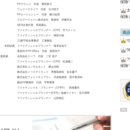
保険
FPラウンジ 代表 豊田眞弓
フェリースライフ 代表 古川悦子
FPエージェンシー 代表 横川由理
保険
スキラージャパン株式会社 取締役 伊藤亮太
NEO企画代表 長尾義弘
ファイナンシャルプランナー（CFP) 竹下さくら
商
ファイナンシャルプランナー 桐原大樹
三浦FP綜合事務所 三浦雅也
員） 本村結貴
ファイナンシャルプランナー 塚本佐知子
S
黒田尚子FP-Office 代表 黒田尚子
新屋真摘
合同会社リーフ 代表 二宮 清子
ファイナンシャルプランナー（CFP) 松浦建二
保険
家計再生コンサルタント 横山光昭
株式会社ノースアイランド 専務取締役 岩永慶子
株式会社フェリーチェプラン 代表取締役 田中香津奈
横浜FP事務所 代表 平野雅章
ファイナンシャル・プランナー（CFP®） 西海重尚
ファイナンシャルプランナー(CFP)／金融ライター 佐久間翠
ファイナンシャルプランナー 山田悠記
PR