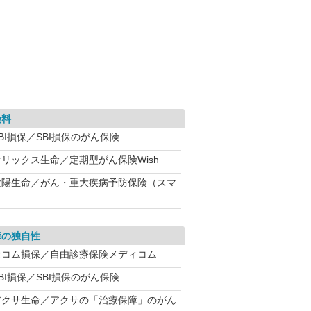
険料
BI損保／SBI損保のがん保険
オリックス生命／定期型がん保険Wish
太陽生命／がん・重大疾病予防保険（スマ
）
障の独自性
セコム損保／自由診療保険メディコム
BI損保／SBI損保のがん保険
アクサ生命／アクサの「治療保障」のがん