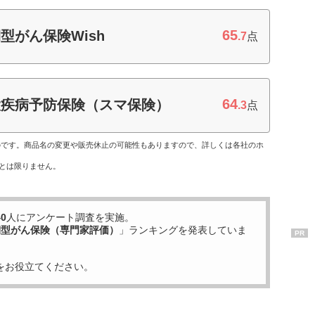
65
型がん保険Wish
.7
点
64
大疾病予防保険（スマ保険）
.3
点
ものです。商品名の変更や販売休止の可能性もありますので、詳しくは各社のホ
とは限りません。
40
人にアンケート調査を実施。
期型がん保険（専門家評価）
」ランキングを発表していま
PR
をお役立てください。