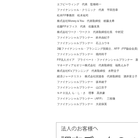
エフピーウィング 代表 監物裕一
ファイナンシャル・クリニック 代表 平田浩章
松木FP事務所 松木祐司
株式会社Money＆You 代表取締役 頼藤太希
佐藤FPオフィス 代表 佐藤友美
株式会社ワーク・ワークス 代表取締役社長 中村宏
ファイナンシャルプランナー 鈴木由紀子
ファイナンシャルプランナー 石上ユウキ
2級ファイナンシャル・プランニング技能士、AFP（FP協会会
ファイナンシャルプランナー 堀内玲子
FP法人ガイア プライベート・ファイナンシャルプランナー 
マネーディアセオリー株式会社 代表取締役 福島えみ子
株式会社K'sプランニング 代表取締役 水野圭子
経済ジャーナリスト 株式会社回遊舎 代表取締役 酒井富士子
ファイナンシャルプランナー 坂本綾子
ファイナンシャルプランナー 山口京子
ＮＰＯ法人 ら・し・さ 理事 髙井豪
ファイナンシャルプランナー（AFP） 三枝徹
ファイナンシャルプランナー 大岩保英