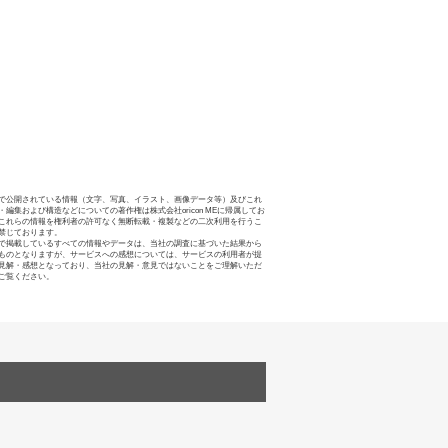
で公開されている情報（文字、写真、イラスト、画像データ等）及びこれ
・編集および構造などについての著作権は株式会社oricon MEに帰属してお
これらの情報を権利者の許可なく無断転載・複製などの二次利用を行うこ
禁じております。
で掲載しているすべての情報やデータは、当社の調査に基づいた結果から
ものとなりますが、サービスへの感想については、サービスの利用者が提
見解・感想となっており、当社の見解・意見ではないことをご理解いただ
ご覧ください。