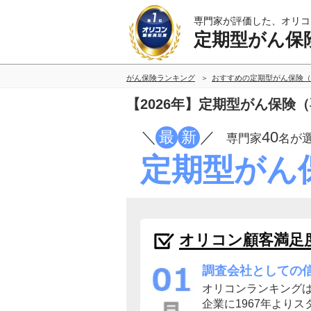
専門家が評価した、オリコ
定期型がん保
がん保険ランキング
おすすめの定期型がん保険（
【2026年】定期型がん保険
／
最
新
／
40
専門家
名が
定期型がん
オリコン顧客満足
調査会社としての
オリコンランキング
企業に1967年よりス