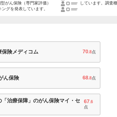
期型がん保険（専門家評価）
しています。調査
ンキングを発表しています。
70
療保険メディコム
.8
点
68
のがん保険
.8
点
の「治療保障」のがん保険マイ・セ
67
.6
点