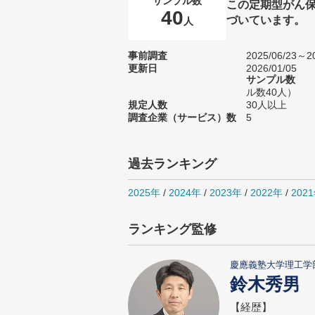
サンプル数
この定期型がん
40
づいています。
人
事前調査
2025/06/23～20
更新日
2026/01/05
サンプル数
ル数40人）
規定人数
30人以上
調査企業（サービス）数
5
過去ランキング
2025年
/
2024年
/
2023年
/
2022年
/
202
ランキング監修
慶應義塾大学理工学
鈴木秀男
【経歴】