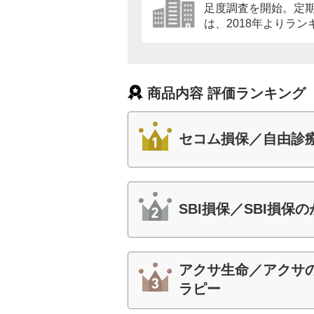
足度調査を開始。定
は、2018年よりラ
商品内容 評価ランキング
セコム損保／自由診
SBI損保／SBI損保
アクサ生命／アクサ
ラピー