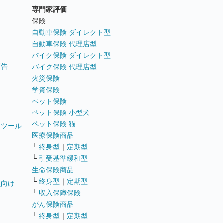
専門家評価
ト
保険
自動車保険 ダイレクト型
自動車保険 代理店型
バイク保険 ダイレクト型
広告
バイク保険 代理店型
火災保険
学資保険
ペット保険
ペット保険 小型犬
ペット保険 猫
トツール
医療保険商品
└
終身型
｜
定期型
└
引受基準緩和型
生命保険商品
└
終身型
｜
定期型
員向け
└
収入保障保険
がん保険商品
└
終身型
｜
定期型