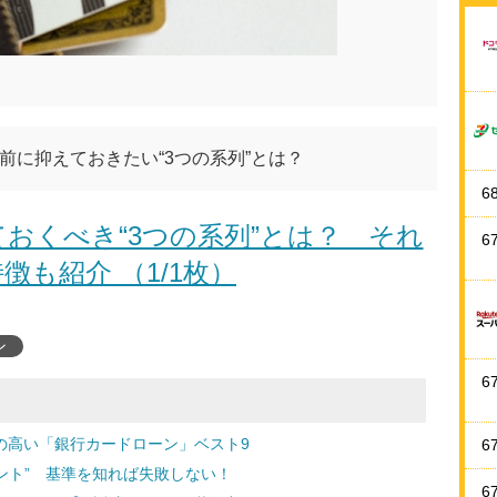
前に抑えておきたい“3つの系列”とは？
6
おくべき“3つの系列”とは？ それ
6
徴も紹介 （1/1枚）
ン
6
度の高い「銀行カードローン」ベスト9
6
ント” 基準を知れば失敗しない！
6