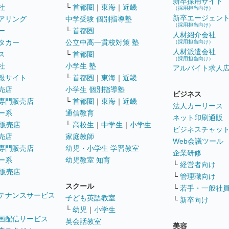
新卒採用サイト
社
└
首都圏
｜
東海
｜
近畿
（採用担当向け）
新卒エージェン
アリング
中学受験 個別指導塾
（採用担当向け）
ー
└
首都圏
人材紹介会社
タカー
公立中高一貫校対策 塾
（採用担当向け）
人材派遣会社
ス
└
首都圏
（採用担当向け）
社
小学生 塾
アルバイト求人
報サイト
└
首都圏
｜
東海
｜
近畿
売店
小学生 個別指導塾
ビジネス
専門販売店
└
首都圏
｜
東海
｜
近畿
法人カーリース
ー系
通信教育
ネット印刷通販
販売店
└
高校生
｜
中学生
｜
小学生
ビジネスチャッ
売店
家庭教師
Web会議ツール
専門販売店
幼児・小学生 学習教室
企業研修
ー系
幼児教室 知育
└
経営者向け
販売店
└
管理職向け
スクール
└
若手・一般社
テナンスサービス
子ども英語教室
└
新卒向け
└
幼児
｜
小学生
画配信サービス
英会話教室
美容