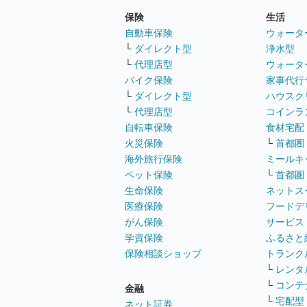
保険
生活
自動車保険
ウォータ
└
ダイレクト型
浄水型
└
代理店型
ウォータ
バイク保険
家事代行
└
ダイレクト型
ハウスク
└
代理店型
コインラ
自転車保険
食材宅配
火災保険
└
首都圏
海外旅行保険
ミールキ
ペット保険
└
首都圏
生命保険
ネットス
医療保険
フードデ
がん保険
サービス
学資保険
ふるさと
保険相談ショップ
トランク
└
レンタ
└
コンテ
金融
└
宅配型
ネット証券