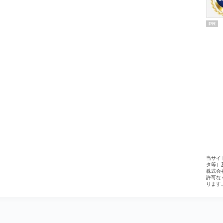
PR
当サイ
タ等）
株式会
許可な
ります