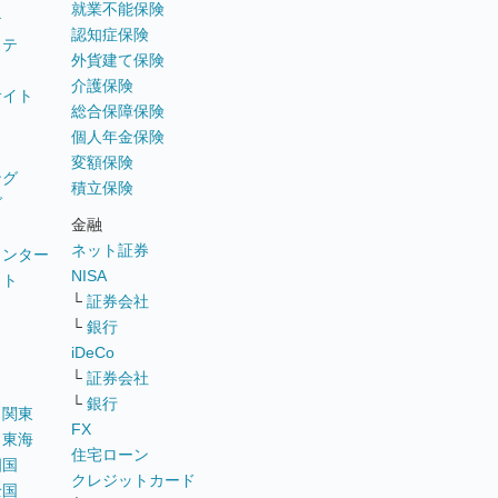
就業不能保険
テ
認知症保険
ステ
外貨建て保険
介護保険
サイト
総合保障保険
個人年金保険
変額保険
ング
積立保険
グ
金融
ネット証券
ウンター
NISA
イト
└
証券会社
リ
└
銀行
iDeCo
└
証券会社
└
銀行
｜
関東
FX
｜
東海
住宅ローン
四国
クレジットカード
全国