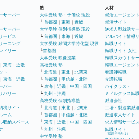
塾
人材
ーサーバー
大学受験 塾・予備校 現役
就活エージェン
└
首都圏
｜
東海
｜
近畿
就活サイト
ーサーバー
大学受験 個別指導塾 現役
逆求人型就活サ
サービス
└
首都圏
｜
東海
｜
近畿
アルバイト情報
リーニング
大学受験 難関大学特化型 現役
転職サイト
ンドリー
└
首都圏
転職サイト 女性
大学受験 映像授業
転職スカウトサ
｜
東海
｜
近畿
高校受験 塾
転職エージェン
ット
└
北海道
｜
東北
｜
北関東
看護師転職
｜
東海
｜
近畿
└
首都圏
｜
甲信越・北陸
介護転職
ーパー
└
東海
｜
近畿
｜
中国・四国
ハイクラス・
リバリー
└
九州・沖縄
ミドルクラス転
高校受験 個別指導塾
派遣会社
納税サイト
└
北海道
｜
東北
｜
北関東
工場・製造業派
ルーム
└
首都圏
｜
甲信越・北陸
派遣求人サイト
ル収納スペース
└
東海
｜
近畿
｜
中国・四国
求人情報サービ
ナ
└
九州・沖縄
転職サイト
（採用担当向け）
中学受験 塾