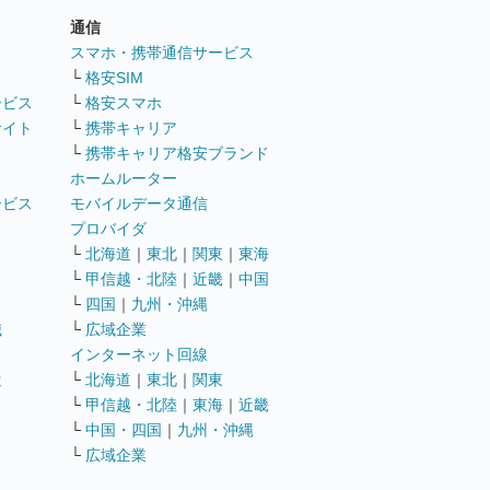
通信
ト
スマホ・携帯通信サービス
└
格安SIM
ービス
└
格安スマホ
サイト
└
携帯キャリア
└
携帯キャリア格安ブランド
ホームルーター
ービス
モバイルデータ通信
ト
プロバイダ
└
北海道
｜
東北
｜
関東
｜
東海
└
甲信越・北陸
｜
近畿
｜
中国
└
四国
｜
九州・沖縄
職
└
広域企業
インターネット回線
遣
└
北海道
｜
東北
｜
関東
└
甲信越・北陸
｜
東海
｜
近畿
ス
└
中国・四国
｜
九州・沖縄
└
広域企業