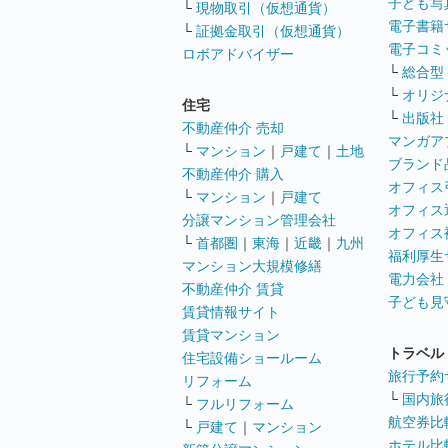
子ども写
└
現物取引（仮想通貨）
電子書籍
└
証拠金取引（仮想通貨）
電子コミ
ロボアドバイザー
└
総合型
└
オリジ
住宅
└
出版社
不動産仲介 売却
マンガア
└
マンション
｜
戸建て
｜
土地
ブランド
不動産仲介 購入
オフィス
└
マンション
｜
戸建て
オフィス
分譲マンション管理会社
オフィス
└
首都圏
｜
東海
｜
近畿
｜
九州
福利厚生
マンション大規模修繕
電力会社
不動産仲介 賃貸
子ども見
賃貸情報サイト
賃貸マンション
トラベル
住宅設備ショールーム
旅行予約
リフォーム
└
国内旅
└
フルリフォーム
航空券比
└
戸建て
｜
マンション
ホテル比