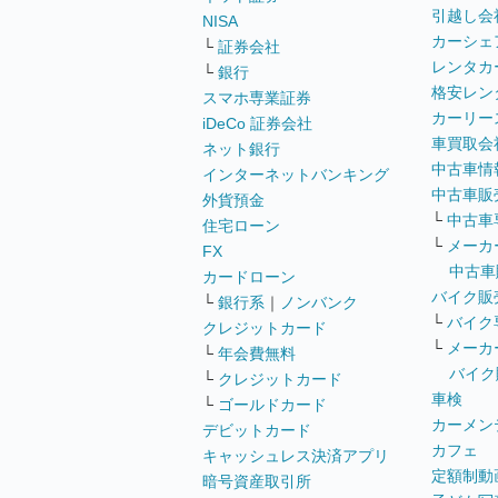
引越し会
NISA
カーシェ
└
証券会社
レンタカ
└
銀行
格安レン
スマホ専業証券
カーリー
iDeCo 証券会社
車買取会
ネット銀行
中古車情
インターネットバンキング
中古車販
外貨預金
└
中古車
住宅ローン
└
メーカ
FX
中古車
カードローン
バイク販
└
銀行系
｜
ノンバンク
└
バイク
クレジットカード
└
メーカ
└
年会費無料
バイク
└
クレジットカード
車検
└
ゴールドカード
カーメン
デビットカード
カフェ
キャッシュレス決済アプリ
定額制動
暗号資産取引所