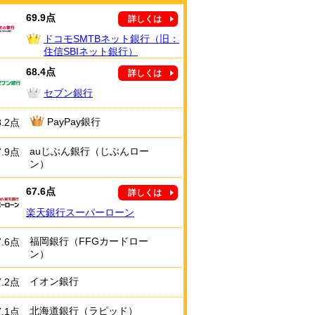
69.9点
詳しくは
ドコモSMTBネット銀行（旧：
住信SBIネット銀行）
68.4点
詳しくは
セブン銀行
PayPay銀行
8.2点
auじぶん銀行（じぶんロー
7.9点
ン）
67.6点
詳しくは
楽天銀行スーパーローン
福岡銀行（FFGカードロー
7.6点
ン）
イオン銀行
7.2点
北海道銀行（ラピッド）
7.1点