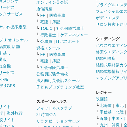
真スタジオ
オンライン英会話
ブライダルエス
サービス
通信講座
フェイシャルエ
ックサービス
└
FP
｜
医療事務
ボディエステ
└
宅建
｜
簿記
サロン検索予約
ナル作品限定型
└
TOEIC
｜
社会保険労務士
└
行政書士
｜
ケアマネジャー
ウエディング
プリ オリジナル
└
公務員
｜
ITパスポート
ハウスウエディ
品買取 店舗
資格スクール
格安ウエディン
引越し
└
FP
｜
医療事務
結婚相談所
通販
└
宅建
｜
簿記
結婚式場相談カ
複合機
└
社会保険労務士
結婚式場情報サ
サービス
公務員試験予備校
マッチングアプ
 小売
法人向け英会話スクール
守りGPS
子どもプログラミング教室
レジャー
映画館
スポーツ&ヘルス
└
北海道
｜
東北
サイト
フィットネスクラブ
└
甲信越・北陸
行
｜
海外旅行
24時間ジム
└
近畿
｜
中国・
較サイト
リラクゼーションサロン
└
九州・沖縄
｜
較サイト