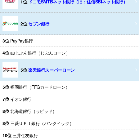
1位
ドコモSMTBネット銀行（旧：住信SBIネット銀行）
2位
セブン銀行
3位
PayPay銀行
4位
auじぶん銀行（じぶんローン）
5位
楽天銀行スーパーローン
5位
福岡銀行（FFGカードローン）
7位
イオン銀行
8位
北海道銀行（ラピッド）
8位
三菱ＵＦＪ銀行（バンクイック）
10位
三井住友銀行