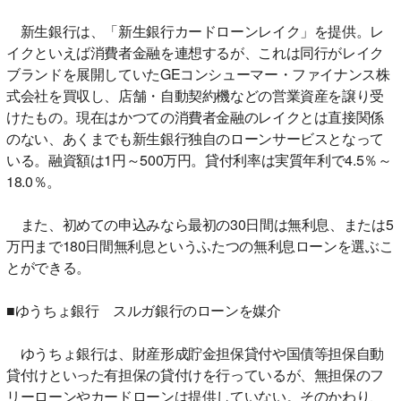
新生銀行は、「新生銀行カードローンレイク」を提供。レ
イクといえば消費者金融を連想するが、これは同行がレイク
ブランドを展開していたGEコンシューマー・ファイナンス株
式会社を買収し、店舗・自動契約機などの営業資産を譲り受
けたもの。現在はかつての消費者金融のレイクとは直接関係
のない、あくまでも新生銀行独自のローンサービスとなって
いる。融資額は1円～500万円。貸付利率は実質年利で4.5％～
18.0％。
また、初めての申込みなら最初の30日間は無利息、または5
万円まで180日間無利息というふたつの無利息ローンを選ぶこ
とができる。
■ゆうちょ銀行 スルガ銀行のローンを媒介
ゆうちょ銀行は、財産形成貯金担保貸付や国債等担保自動
貸付けといった有担保の貸付けを行っているが、無担保のフ
リーローンやカードローンは提供していない。そのかわり、