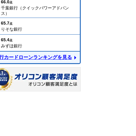
66.0
点
千葉銀行（クイックパワーアドバン
ス）
65.7
点
りそな銀行
65.4
点
みずほ銀行
行カードローンランキングを見る