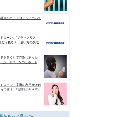
日融資のカードローンについて
ドローン、“ブラックリス
はどう載る？ 使い方の失敗
ードを失くして詐欺にあった
? カードローンのサポート
ードローン、実際の利用者は何
ってる？ 利用時の向き不...
事をもっと見る ≫