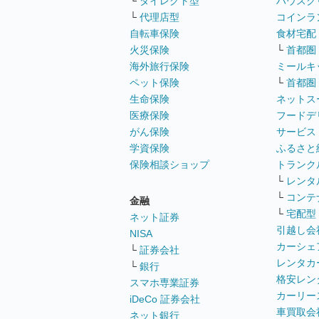
└
ダイレクト型
ハウスク
└
代理店型
コインラ
自転車保険
食材宅配
火災保険
└
首都圏
海外旅行保険
ミールキ
ペット保険
└
首都圏
生命保険
ネットス
医療保険
フードデ
がん保険
サービス
学資保険
ふるさと
保険相談ショップ
トランク
└
レンタ
└
コンテ
金融
└
宅配型
ネット証券
引越し会
NISA
カーシェ
└
証券会社
レンタカ
└
銀行
格安レン
スマホ専業証券
カーリー
iDeCo 証券会社
車買取会
ネット銀行