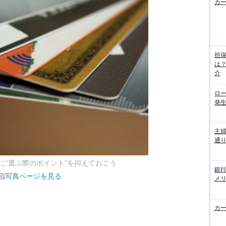
カ
担
は
介
ロ
発
主
通
に“選ぶ際のポイント”を抑えておこう
銀
写真ページを見る
メ
カ