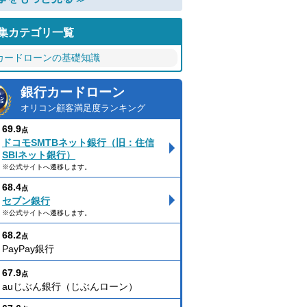
集カテゴリ一覧
カードローンの基礎知識
銀行カードローン
オリコン顧客満足度ランキング
69.9
点
ドコモSMTBネット銀行（旧：住信
SBIネット銀行）
※公式サイトへ遷移します。
68.4
点
セブン銀行
※公式サイトへ遷移します。
68.2
点
PayPay銀行
67.9
点
auじぶん銀行（じぶんローン）