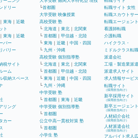
リーニング
大学受験 難関大学特化型 現役
転職サイト
ンドリー
└
首都圏
転職サイト 女性
大学受験 映像授業
転職スカウトサ
｜
東海
｜
近畿
高校受験 塾
転職エージェン
ット
└
北海道
｜
東北
｜
北関東
看護師転職
｜
東海
｜
近畿
└
首都圏
｜
甲信越・北陸
介護転職
ーパー
└
東海
｜
近畿
｜
中国・四国
ハイクラス・
リバリー
└
九州・沖縄
ミドルクラス転
高校受験 個別指導塾
派遣会社
納税サイト
└
北海道
｜
東北
｜
北関東
工場・製造業派
ルーム
└
首都圏
｜
甲信越・北陸
派遣求人サイト
ル収納スペース
└
東海
｜
近畿
｜
中国・四国
求人情報サービ
ナ
└
九州・沖縄
転職サイト
（採用担当向け）
中学受験 塾
新卒採用サイト
社
└
首都圏
｜
東海
｜
近畿
（採用担当向け）
新卒エージェン
アリング
中学受験 個別指導塾
（採用担当向け）
ー
└
首都圏
人材紹介会社
タカー
公立中高一貫校対策 塾
（採用担当向け）
人材派遣会社
ス
└
首都圏
（採用担当向け）
社
小学生 塾
アルバイト求人