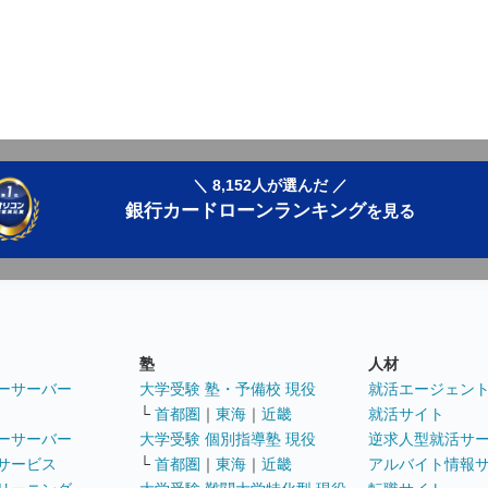
＼ 8,152人が選んだ ／
銀行カードローンランキング
を見る
塾
人材
ーサーバー
大学受験 塾・予備校 現役
就活エージェン
└
首都圏
｜
東海
｜
近畿
就活サイト
ーサーバー
大学受験 個別指導塾 現役
逆求人型就活サ
サービス
└
首都圏
｜
東海
｜
近畿
アルバイト情報