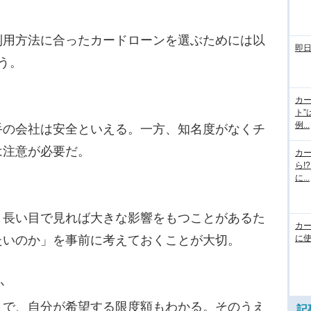
用方法に合ったカードローンを選ぶためには以
即
う。
カー
ト”
例...
の会社は安全といえる。一方、知名度がなくチ
は注意が必要だ。
カ
ら!
に...
長い目で見れば大きな影響をもつことがあるた
カ
に使
たいのか」を事前に考えておくことが大切。
か
で、自分が希望する限度額もわかる。そのうえ
記