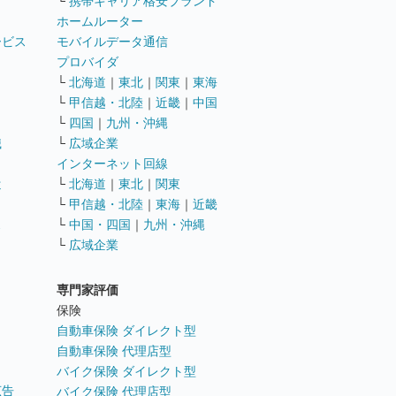
└
携帯キャリア格安ブランド
ホームルーター
ービス
モバイルデータ通信
ト
プロバイダ
└
北海道
｜
東北
｜
関東
｜
東海
└
甲信越・北陸
｜
近畿
｜
中国
└
四国
｜
九州・沖縄
職
└
広域企業
インターネット回線
遣
└
北海道
｜
東北
｜
関東
└
甲信越・北陸
｜
東海
｜
近畿
ス
└
中国・四国
｜
九州・沖縄
└
広域企業
専門家評価
ト
保険
自動車保険 ダイレクト型
自動車保険 代理店型
バイク保険 ダイレクト型
広告
バイク保険 代理店型