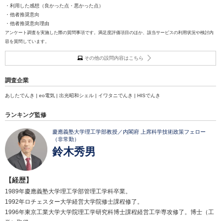
・利用した感想（良かった点・悪かった点）
・他者推奨意向
・他者推奨意向理由
アンケート調査を実施した際の質問事項です。満足度評価項目のほか、該当サービスの利用状況や検討内
容を質問しています。
その他の設問内容はこちら
調査企業
あしたでんき | eo電気 | 出光昭和シェル | イワタニでんき | HISでんき
ランキング監修
慶應義塾大学理工学部教授／内閣府 上席科学技術政策フェロー
（非常勤）
鈴木秀男
【経歴】
1989年慶應義塾大学理工学部管理工学科卒業。
1992年ロチェスター大学経営大学院修士課程修了。
1996年東京工業大学大学院理工学研究科博士課程経営工学専攻修了。博士（工